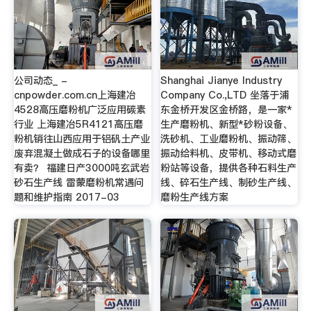
公司动态_ -
Shanghai Jianye Industry
cnpowder.com.cn上海建冶
Company Co.,LTD 坐落于浦
4528高压磨粉机广泛应用碳素
东金桥开发区金桥路，是一家*
行业 上海建冶5R4121高压磨
生产磨粉机、新型*砂粉设备、
粉机销往山西应用于铝矾土产业
洗砂机、工业磨粉机、振动筛、
废弃混凝土做成石子的设备哪里
振动给料机、皮带机、移动式磨
有卖？ 福建日产3000吨玄武岩
粉站等设备，提供各种石料生产
砂石生产线 雷蒙磨粉机常遇问
线、碎石生产线、制砂生产线、
题和维护指南 2017-03
磨粉生产线方案