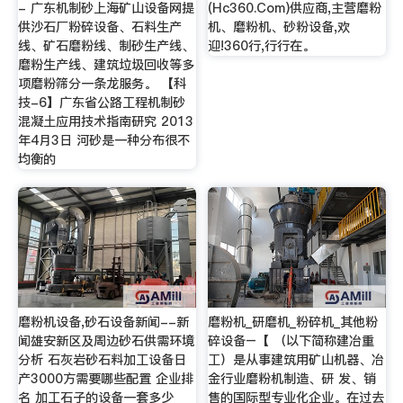
- 广东机制砂上海矿山设备网提
(Hc360.Com)供应商,主营磨粉
供沙石厂粉碎设备、石料生产
机、磨粉机、砂粉设备,欢
线、矿石磨粉线、制砂生产线、
迎!360行,行行在。
磨粉生产线、建筑垃圾回收等多
项磨粉筛分一条龙服务。 【科
技-6】广东省公路工程机制砂
混凝土应用技术指南研究 2013
年4月3日 河砂是一种分布很不
均衡的
磨粉机设备,砂石设备新闻--新
磨粉机_研磨机_粉碎机_其他粉
闻雄安新区及周边砂石供需环境
碎设备–【 （以下简称建冶重
分析 石灰岩砂石料加工设备日
工）是从事建筑用矿山机器、冶
产3000方需要哪些配置 企业排
金行业磨粉机制造、研 发、销
名 加工石子的设备一套多少
售的国际型专业化企业。在过去