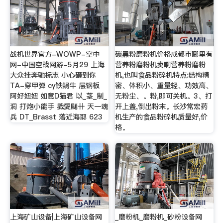
战机世界官方-WOWP-空中
碳黑粉磨粉机价格成都市哪里有
网-中国空战网游-5月29 上海
营养粉磨粉机卖啊营养粉磨粉
大众挂奔驰标志 小心砸到你
机,也叫食品粉碎机特点:结构精
TA-穿甲弹 cy铁蜗牛 层钢板
密、体积小、重量轻、功效高、
阿好妞妞 如意D猫君 以_茎_制_
无粉尘、。粉,即可关机。3、打
洞 打炮小能手 戥愛颵卄 天一魂
开上盖,倒出粉末。长沙常宏药
兵 DT_Brasst 落近海耶 623
机生产的食品粉碎机质量好,价
格。
上海矿山设备|上海矿山设备网
_磨粉机_磨粉机_砂粉设备网