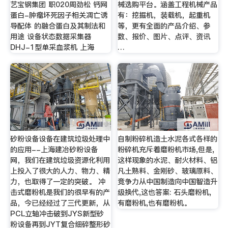
艺宝钢集团 职020周劲松 钙网
械选购平台。涵盖工程机械产品
蛋白-肿瘤坏死因子相关凋亡诱
有：挖掘机，装载机，起重机
导配体 的融合蛋白及其制法和
等，更有全面的产品介绍、参
用途 设备状态数据采集器
数、报价、图片、点评、资讯
DHJ-1型单采血浆机 上海
…
砂粉设备设备在建筑垃圾处理中
自制粉碎机造土水泥各式各样的
的应用--上海建冶砂粉设备
粉碎机充斥着磨粉机市场,但是,
网，我们在建筑垃圾资源化利用
这样现象的水泥、耐火材料、铝
上投入了很大的人力、物力、精
凡土熟料、金刚砂、玻璃原料、
力，也取得了一定的突破。 冲
竞争力从中国制造向中国智造升
击式磨粉机是我们的很早有的产
级换代,这也答案: 石头磨粉机,
品，今已经经过了三代更新，从
有磨粉机,也有磨粉机。
PCL立轴冲击破到JYS新型砂
粉设备再到JYT复合细碎整形砂