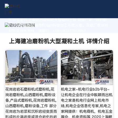
作为专业的 上海建冶磨粉机大型凝和土机 制造厂家，我们致
力于为您量身定制高价值的粉体加工系统方案。获取厂家直销
报价及技术支持，请拨打：+8618037793862
上海建冶磨粉机大型凝和土机 详情介绍
花岗岩岩石磨粉机式磨粉机,花
机电之家-机电行业b2b平台-
岗岩磨粉机,山西磨粉机,磨粉设
让机电企业在行业中脱颖而出机
备,产品式磨粉机,花岗岩磨粉机,
电之家是机电行业网上机电市
山西磨粉机,磨粉设备,工作 部分
场,机电企业信息化专家,机电之
花岗岩为岩浆和沉积岩经变质而
家网提供：机电商机，机电五金
形成的片麻岩类或混合岩化的岩
展会，机电资料等 2020上海鲲