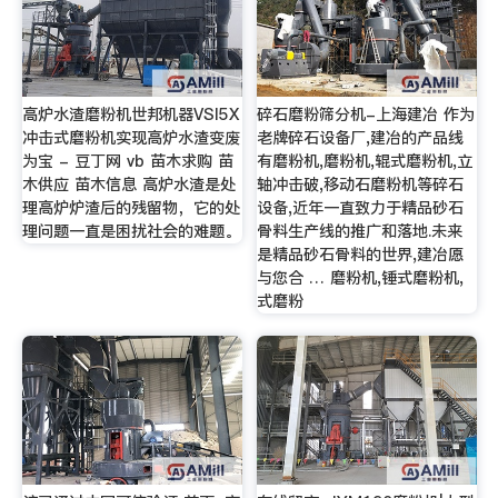
高炉水渣磨粉机世邦机器VSI5X
碎石磨粉筛分机-上海建冶 作为
冲击式磨粉机实现高炉水渣变废
老牌碎石设备厂,建冶的产品线
为宝 - 豆丁网 vb 苗木求购 苗
有磨粉机,磨粉机,辊式磨粉机,立
木供应 苗木信息 高炉水渣是处
轴冲击破,移动石磨粉机等碎石
理高炉炉渣后的残留物，它的处
设备,近年一直致力于精品砂石
理问题一直是困扰社会的难题。
骨料生产线的推广和落地.未来
是精品砂石骨料的世界,建冶愿
与您合 … 磨粉机,锤式磨粉机,
式磨粉