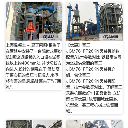
上海混凝土 - 豆丁网泵(相当于
【优惠】晋工
在管路中安装了一台辊齿式磨粉
JGM761FT26KN叉装机参数
机),回流返罐管的入口设在淤积
配置/技术参数对比 铁臂商城网
线以上约400mm处,并以切线方
为您提供全面的晋工
向进入.设计的创意在于:借助高
JGM761FT26KN叉装机介
于离心泵的负压与泵吸力,冬季
绍，包含晋工
将有害的晶须,晶针裹夹于"打回
JGM761FT26KN叉装机配
流"..
置、技术参数等对比。了解晋工
叉装机哪款好？[正品销售,立即
留言享优惠] 铁臂商城优惠多，
机型全，买工程机械上铁臂商
城。