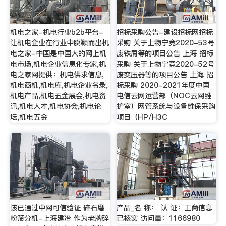
机电之家-机电行业b2b平台-
招标采购公告-建设招标网招标
让机电企业在行业中脱颖而出机
采购 关于上物宁竞2020-53号
电之家-中国是中国大的网上机
废铁屑等的项目公告 上海 招标
电市场,机电企业信息化专家,机
采购 关于上物宁竞2020-52号
电之家网提供：机电供求信息,
废变压器等的项目公告 上海 招
机电商机,机电库,机电企业名录,
标采购 2020-2021年度中国
机电产品,机电五金展会,机电资
电信云网运营部（NOC云网维
讯,机电人才,机电协会,机电论
护室）网管系统与设备维保采购
坛,机电五金
项目（HP/H3C
该已通过中网可信验证 碎石磨
产品_名 称： 认 证：工商信息
粉筛分机-上海建冶 作为老牌碎
已核实 访问量：1166980