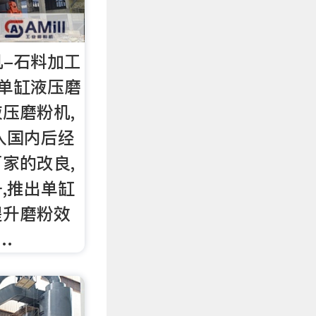
机-石料加工
T单缸液压磨
压磨粉机,
入国内后经
家的改良,
,推出单缸
提升磨粉效
…