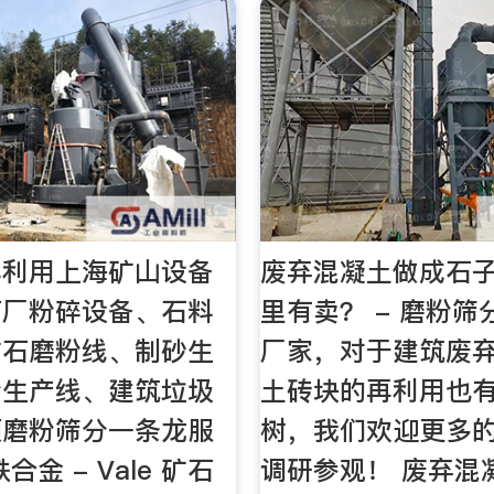
再利用上海矿山设备
废弃混凝土做成石
石厂粉碎设备、石料
里有卖？ - 磨粉
矿石磨粉线、制砂生
厂家，对于建筑废
粉生产线、建筑垃圾
土砖块的再利用也
项磨粉筛分一条龙服
树，我们欢迎更多
合金 - Vale 矿石
调研参观！ 废弃混