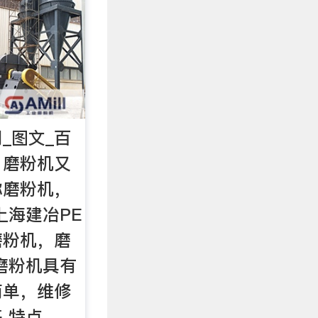
_图文_百
：磨粉机又
称磨粉机，
上海建冶PE
磨粉机，磨
磨粉机具有
简单，维修
 特点。