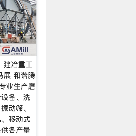
！建冶重工
马展 和谐腾
家专业生产磨
粉设备、洗
、振动筛、
机、移动式
提供各产量