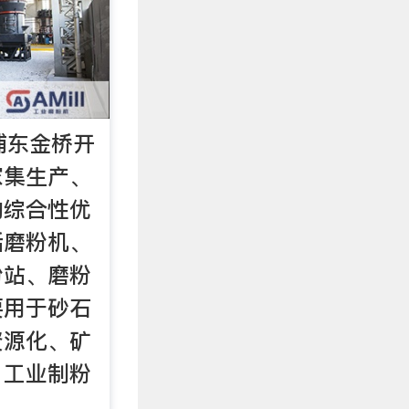
浦东金桥开
家集生产、
的综合性优
括磨粉机、
粉站、磨粉
要用于砂石
资源化、矿
、工业制粉