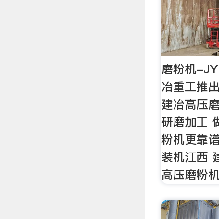
磨粉机-J
冶重工推
建冶高压
研磨加工 
粉机更靠谱
装机江西 建
高压磨粉