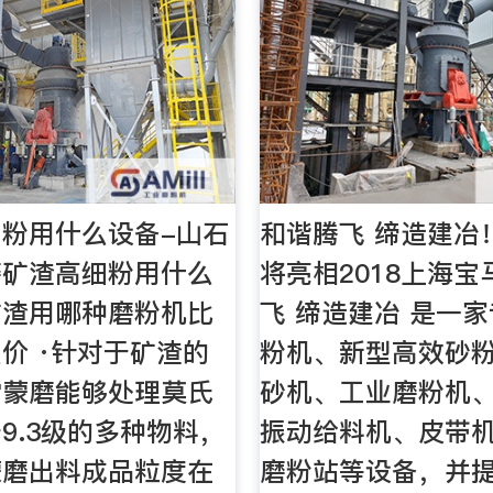
粉用什么设备-山石
和谐腾飞 缔造建冶
磨矿渣高细粉用什么
将亮相2018上海宝
矿渣用哪种磨粉机比
飞 缔造建冶 是一
价 ·针对于矿渣的
粉机、新型高效砂
雷蒙磨能够处理莫氏
砂机、工业磨粉机
9.3级的多种物料，
振动给料机、皮带
蒙磨出料成品粒度在
磨粉站等设备，并