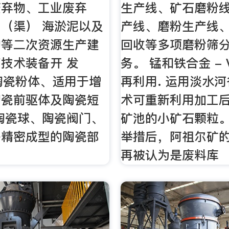
废弃物、工业废弃
生产线、矿石磨粉
（渠） 海淤泥以及
产线、磨粉生产线
物等二次资源生产建
回收等多项磨粉筛
技术装备开 发
务。 锰和铁合金 - V
陶瓷粉体、适用于增
再利用. 运用淡水
陶瓷前驱体及陶瓷短
术可重新利用加工
陶瓷球、陶瓷阀门、
矿池的小矿石颗粒。
等精密成型的陶瓷部
举措后，阿祖尔矿
再被认为是废料库