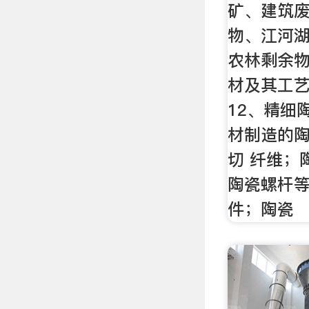
矿、建筑
物、江河湖
农林剩余
材及其工艺
12、精细
材制造的
切 纤维；
陶瓷螺杆
件；陶瓷