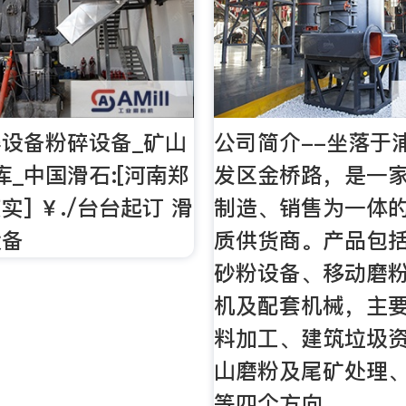
设备粉碎设备_矿山
公司简介--坐落于
库_中国滑石:[河南郑
发区金桥路，是一
核实] ￥./台台起订 滑
制造、销售为一体
设备
质供货商。产品包
砂粉设备、移动磨
机及配套机械，主
料加工、建筑垃圾
山磨粉及尾矿处理
等四个方向。