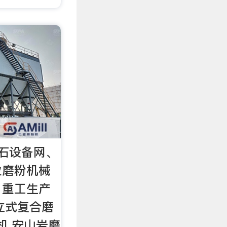
石设备网、
业磨粉机械
，重工生产
立式复合磨
机,安山岩磨