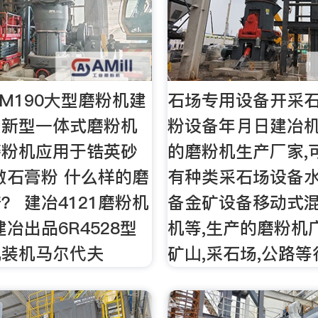
YM190大型磨粉机建
石场专用设备开采
出新型一体式磨粉机
粉设备年月日建冶
磨粉机应用于锆英砂
的磨粉机生产厂家,
做石膏粉 什么样的磨
有种类采石场设备
？ 建冶4121磨粉机
备金矿设备移动式
冶出品6R4528型
机等,生产的磨粉机
机装机马尔代夫
矿山,采石场,公路