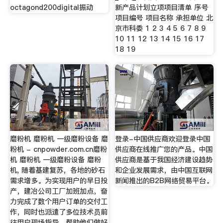
octagond200digital振动
新产品计划立项项目清单 序号
项目编号 项目名称 承担单位 北
京市科委 1 2 3 4 5 6 7 8 9
10 11 12 13 14 15 16 17
18 19
磨粉机 磨粉机 一级磨粉设备 磨
登录-中国供应商欢迎登录中国
粉机 - cnpowder.com.cn磨粉
供应商在线推广您的产品。中国
机 磨粉机 一级磨粉设备 磨粉
供应商是基于我国经济建设趋势
机, 随着基建复苏，各地的砂石
和企业发展需求，由中国互联网
需求增多。为实现用户的早日投
新闻推出的B2B网络贸易平台。
产，建冶公司工厂加班加点，奋
力完成了数个用户订单的交付工
作，同时也派遣了多位技术员前
往用户现场指导，帮助他们做好