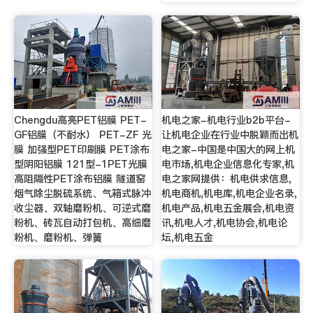
Chengdu高亮PET铝膜 PET-
机电之家-机电行业b2b平台-
GF铝膜（不耐水） PET-ZF 光
让机电企业在行业中脱颖而出机
膜 加强型PET印刷膜 PET涂布
电之家-中国是中国大的网上机
型阴阳铝膜 121型-1PET光膜
电市场,机电企业信息化专家,机
高阻隔性PET涂布铝膜 隧道窑
电之家网提供：机电供求信息,
烟气除尘脱硫系统、气箱式脉冲
机电商机,机电库,机电企业名录,
收尘器、双轴磨粉机、可逆式磨
机电产品,机电五金展会,机电资
粉机、砖瓦自动打包机、高细磨
讯,机电人才,机电协会,机电论
粉机、磨粉机、弹簧
坛,机电五金