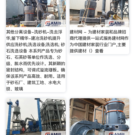
其他分离设备-洗砂机-洗去浮
建材网 - 为建材家装和品牌招
华,留下精华-建冶洗砂机提升
商代理提供一站式服务建材网作
供应洗砂机;洗选设备;洗选机; 砂
为中国建材家装行业门户,主要
石洗选设备 本系列产品专为砂
提供建材（）查看
石、石英砂等单位作洗选、分
级、脱水而优先设计。其新颖的
密封结构，可调式溢流堰板。确
保该系列产品高效、耐用。适用
于砂石厂、建筑工地、水电大
坝、玻璃