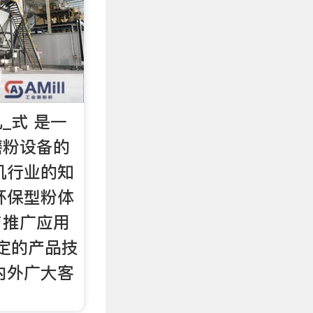
_式 是一
磨粉设备的
机行业的知
环保型粉体
与推广应用
稳定的产品技
内外广大客