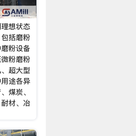
到理想状态
，包括磨粉
种磨粉设备
压微粉磨粉
机、超大型
种用途各异
产、煤炭、
、耐材、冶