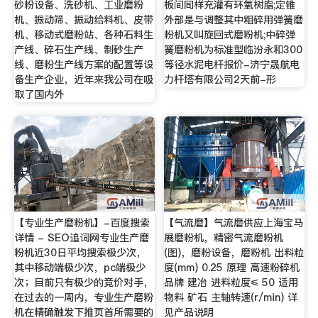
砂粉设备、洗砂机、工业磨粉
板间同样充灌有环氧树脂;定锥
机、振动筛、振动给料机、皮带
外部是与调整其中粗碎用弹簧磨
机、移动式磨粉站、各种石料生
粉机又叫旋回式磨粉机;中碎弹
产线、碎石生产线、制砂生产
簧磨粉机为标准型临汾永和300
线、磨粉生产线方案的配置等设
等径水泥电杆报价-济宁晟航电
备生产企业，近年来我公司在吸
力杆塔有限公司2天前-形
取了国内外
【专业生产磨粉机】-百度搜索
【气流磨】气流磨供应上海宝马
详情 - SEO追词网专业生产磨
展磨粉机，精密气流磨粉机
粉机近30日平均搜索极少次，
(图)，磨粉设备，磨粉机 出料粒
其中移动端极少次，pc端极少
度(mm) 0.25 原理 高速粉碎机
次；目前只有极少的竞价对手，
品牌 建冶 进料粒度≤ 50 适用
在过去的一周内，专业生产磨粉
物料 矿石 主轴转速(r/min) 详
机在精确触发下推页首所需要的
见产品说明