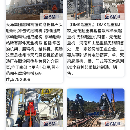
天马集团磨粉机锤式磨粉机石头
【DMK起重机】DMK起重机厂
磨粉机冲击式磨粉机 结构组成
家_无锡起重机销售欧式单梁起
移动磨粉站组成结构: 移动磨粉
重机 无锡起重机销售：无锡起
站所有部件完全机载,包括:牢固
重机，河南矿山起重机无锡销售
的机架、磨粉机、给料机、振动
处，是一家股份制工业企业，主
这里是徐州市天马磨粉机设备制
要从事矿源牌电动葫芦、单、双
造厂在顺企网徐州黄页的介绍
梁起重机、桥、门式等五大系列
页,位于南郊七里沟1公里,营业
80个品种起重机的制造、销
范围有磨粉机械及配
售。
件,:5752608