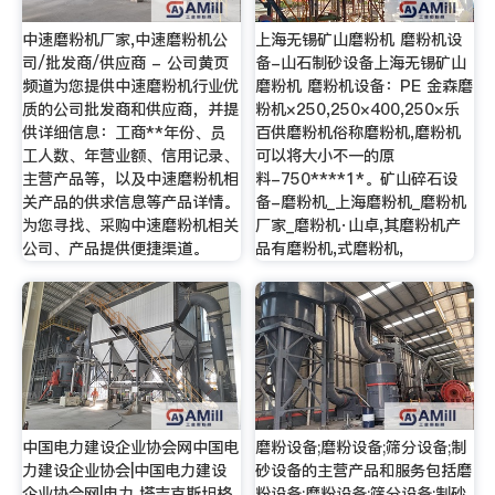
中速磨粉机厂家,中速磨粉机公
上海无锡矿山磨粉机 磨粉机设
司/批发商/供应商 - 公司黄页
备-山石制砂设备上海无锡矿山
频道为您提供中速磨粉机行业优
磨粉机 磨粉机设备：PE 金森磨
质的公司批发商和供应商，并提
粉机×250,250×400,250×乐
供详细信息：工商**年份、员
百供磨粉机俗称磨粉机,磨粉机
工人数、年营业额、信用记录、
可以将大小不一的原
主营产品等，以及中速磨粉机相
料-750****1*。矿山碎石设
关产品的供求信息等产品详情。
备-磨粉机_上海磨粉机_磨粉机
为您寻找、采购中速磨粉机相关
厂家_磨粉机·山卓,其磨粉机产
公司、产品提供便捷渠道。
品有磨粉机,式磨粉机,
中国电力建设企业协会网中国电
磨粉设备;磨粉设备;筛分设备;制
力建设企业协会|中国电力建设
砂设备的主营产品和服务包括磨
企业协会网|电力 塔吉克斯坦格
粉设备;磨粉设备;筛分设备;制砂