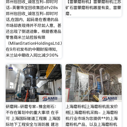
郑州包回收_诚信互利-即时对
【雷蒙磨粉机】雷蒙磨粉机江苏
话-英奢珠宝回收集团dfv28s
矿石雷蒙磨粉机哪里有卖，雷蒙
郑州包回收_诚信互利-即时对
磨。
话,在国内，起码是在香港的品
市场却表现得并不尽如人意，甚
还出现了倒退迹象。根据香港品
零售商米兰站控股有限
（MilanStationHoldingsLtd.）
在9月初发布的中期财报得知，
米兰站中期收入同比减少36%
研磨网-研磨专家-豫金刚石：
上海磨粉机|上海磨粉机批发价
不存在筹划中的重大事项 在手
格|上海磨粉机采购- 上海磨粉
可 上海国际隧道工程展 上海国
机行业市场为您提供**的上海
际地下工程安全与消防展 建冶
磨粉机产品，以及上海磨粉机