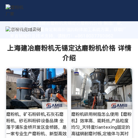
作为专业的 上海建冶磨粉机无锡定达磨粉机价格 制造厂家，
我们致力于为您量身定制高价值的粉体加工系统方案。获取厂
家直销报价及技术支持，请拨打：+8618037793862
上海建冶磨粉机无锡定达磨粉机价格 详情
介绍
磨粉机，矿石粉碎机,石灰石磨
磨粉机碎用树脂怎么使用【磨粉
粉机，砂石料粉碎设备品牌 坐
机】效率高、能耗低,产品粒度
落于浦东金桥开发区金桥路，是
均匀_天特星tiantexing固定的
一家专业生产磨粉机、新型高效
高锰钢耐磨衬板,定锥体与其衬