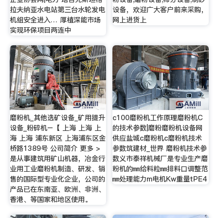
拉夫纳亚水电站第三台水轮发电
设备，欢迎广大客户前来采购，
机组安全进入… 厚植深能市场
网上进货上
实现环保项目两连中
磨粉机_其他选矿设备_矿用提升
c100磨粉机工作原理磨粉机C
设备_粉碎机–【 上海 上海 上
的技术参数|磨粉磨粉机设备网
海 上海 浦东新区 上海浦东区金
供应盐城c磨粉机c磨粉机技术
桥路1389号 公司简介 更多 >
参数筑建材_世界 磨粉机技术参
是从事建筑用矿山机器，冶金行
数义市泰祥机械厂是专业生产磨
业用工业磨粉机制造、研发、销
粉机的㎜给料粒㎜排料口调整范
售的国际型专业化企业，公司的
㎜处理能力m电机Kw重量tPE4
产品已在东南亚、欧洲、非洲、
香港、等国家和地区使用。