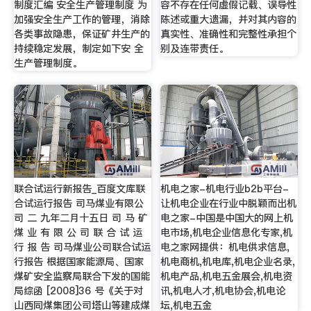
制度汇编 安全生产管理制度 为
容不存在任何虚假记载、误导性
加强安全生产工作的管理，消除
陈述或重大遗漏，并对其内容的
各类事故隐患，保证矿井生产的
真实性、准确性和完整性承担个
持续稳定发展，制定如下安 全
别及连带责任。
生产管理制度。
联合试运行新报告_百度文库联
机电之家-机电行业b2b平台-
合试运行报告 司马煤业有限公
让机电企业在行业中脱颖而出机
司 二 九年二月十五日 司 马 矿
电之家-中国是中国大的网上机
煤 业 有 限 公 司 联 合 试 运
电市场,机电企业信息化专家,机
行 报 告 司马煤业公司联合试运
电之家网提供：机电供求信息,
行报告 根据国家能源局、国家
机电商机,机电库,机电企业名录,
煤矿安全监察局联合下发的国能
机电产品,机电五金展会,机电资
局综函 [2008]36 号《关于对
讯,机电人才,机电协会,机电论
山西同煤集团公司塔山等建成煤
坛,机电五金