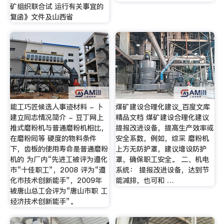
矿组织联合试 运行有关事宜的
复函》文件及山西省
能工巧匠候选人事迹材料 - 卜
煤矿建设合理化建议_百度文库
建立同志情况简介 - 豆丁网上
精品文档 煤矿建设合理化建议
推式磨粉机与普通磨粉机相比，
提报改进设备，提高生产效率或
在磨粉同等 硬度的物料条件
安全系数，例如，综采 磨粉机
下，齿板的使用寿命是普通磨粉
上方无防护罩，建议增设防护
机的 为厂内“先进工被评为遵化
罩，确保职工安全。 二、机电
市“十佳职工”，2008 评为“遵
系统： 提报改进设备，达到节
化市技术创新能手”，2009年
能减排，也可和 …
被唐山总工会评为“唐山市职 工
经济技术创新能手”。