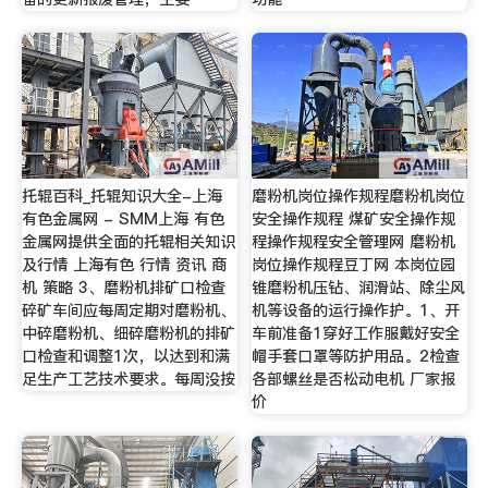
托辊百科_托辊知识大全-上海
磨粉机岗位操作规程磨粉机岗位
有色金属网 - SMM上海 有色
安全操作规程 煤矿安全操作规
金属网提供全面的托辊相关知识
程操作规程安全管理网 磨粉机
及行情 上海有色 行情 资讯 商
岗位操作规程豆丁网 本岗位园
机 策略 3、磨粉机排矿口检查
锥磨粉机压钻、润滑站、除尘风
碎矿车间应每周定期对磨粉机、
机等设备的运行操作护。1、开
中碎磨粉机、细碎磨粉机的排矿
车前准备1穿好工作服戴好安全
口检查和调整1次，以达到和满
帽手套口罩等防护用品。2检查
足生产工艺技术要求。每周没按
各部螺丝是否松动电机 厂家报
价