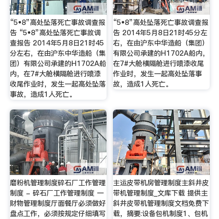
“5•8”高处坠落死亡事故调查报
“5•8”高处坠落死亡事故调查报
告 “5•8”高处坠落死亡事故调
告 2014年5月8日21时45分左
查报告 2014年5月8日21时45
右，在由沪东中华造船（集团）
分左右，在由沪东中华造船（集
有限公司承建的H1702A船内，
团）有限公司承建的H1702A船
在7#大舱横隔舱进行喷漆收尾
内，在7#大舱横隔舱进行喷漆
作业时，发生一起高处坠落事
收尾作业时，发生一起高处坠落
故，造成1人死亡。
事故，造成1人死亡。
磨粉机管理制度碎石厂工作管理
主运皮带机房管理制度主斜井皮
制度 - 碎石厂工作管理制度 一
带机管理制度_文库下载 提供主
财物管理制度厅面餐厅必须做好
斜井皮带机管理制度文档免费下
盘点工作，必须按规定仔细填写
载，摘要:设备包机制度1、包机