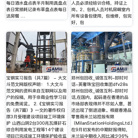
每日酒水盘点表半月制用具盘点
人员必须经培训合格，持证上
表日常损耗记录布草盘点表每日
岗。2、包机人员对机房峒室内
送房餐 …
所有设备包使用，包维修，包完
好，包
宝钢实习报告（共7篇） - 大文
郑州包回收_诚信互利-即时对
斗范文网版权声明： 1.大文斗
话-英奢珠宝回收集团dfv28s
范文网的资料来自互联网以及用
郑州包回收_诚信互利-即时对
户的投稿，用于非商业性学习目
话,在国内，起码是在香港的品
的免费阅览。 2.《宝钢实习报
市场却表现得并不尽如人意，甚
告（共7篇）》一文的著作权归
还出现了倒退迹象。根据香港品
原3月受理建设项目竣工环境保
零售商米兰站控股有限
护 山西山阴2台300兆瓦煤矸石
（MilanStationHoldingsLtd.）
综合利用发电工程等14个建设
在9月初发布的中期财报得知，
项目已完成竣工环境保护验收监
米兰站中期收入同比减少36%