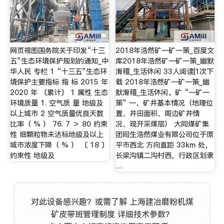
网页视图国务院关于印发“十三
2018年浩然矿一矿一策_百度文
五”生态环境保护规划的通知_中
库2018年浩然矿一矿一策_幽默
华人民 专栏 1 “十三五”生态环
滑稽_生活休闲 33人阅读|1次下
境保护主要指标 指 标 2015 年
载 2018年浩然矿一矿一策_幽
2020 年 〔累计〕 1 属性 生态
默滑稽_生活休闲。矿 “一矿一
环境质量 1. 空气质 量 地级及
策” 一、矿井基本情况（地理位
以上城市 2 空气质量优良天数
置、井田面积、周边矿井情
比率（ % ） 76. 7 ＞ 80 约束
况、现开采煤层） 大同煤矿集
性 细颗粒物未达标地级及以上
团同生浩然煤业有限公司位于原
城市浓度下降（ % ） 〔 18 〕
平市西北 方向直距 33km 处，
约束性 地级及
长梁沟镇二沟村西，行政区划隶
…
对此设备感兴趣？或需了解 上海建冶磨粉机煤
矿皮带班管理制度 详细技术参数？