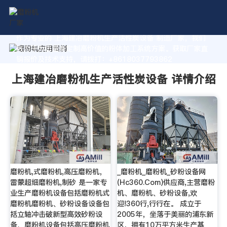
作为专业的 上海建冶磨粉机生产活性炭设备 制造厂家，我们
致力于为您量身定制高价值的粉体加工系统方案。获取厂家直
销报价及技术支持，请拨打：+8618037793862
上海建冶磨粉机生产活性炭设备 详情介绍
磨粉机,式磨粉机,高压磨粉机，
_磨粉机_磨粉机_砂粉设备网
雷蒙超细磨粉机,制砂 是一家专
(Hc360.Com)供应商,主营磨粉
业生产磨粉机设备包括磨粉机式
机、磨粉机、砂粉设备,欢
磨粉机磨粉机、砂粉设备设备包
迎!360行,行行在。 成立于
括立轴冲击破新型高效砂粉设
2005年，坐落于美丽的浦东新
备、磨粉机设备包括高压磨粉机
区，拥有10万平方米生产基