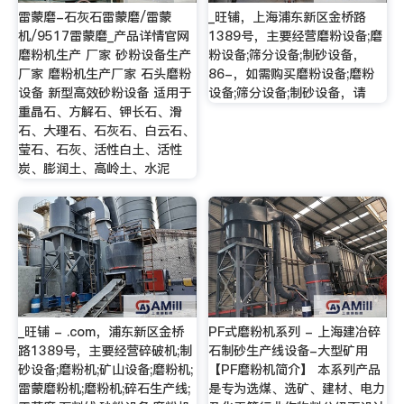
雷蒙磨-石灰石雷蒙磨/雷蒙
_旺铺，上海浦东新区金桥路
机/9517雷蒙磨_产品详情官网
1389号，主要经营磨粉设备;磨
磨粉机生产 厂家 砂粉设备生产
粉设备;筛分设备;制砂设备，
厂家 磨粉机生产厂家 石头磨粉
86-，如需购买磨粉设备;磨粉
设备 新型高效砂粉设备 适用于
设备;筛分设备;制砂设备，请
重晶石、方解石、钾长石、滑
石、大理石、石灰石、白云石、
莹石、石灰、活性白土、活性
炭、膨润土、高岭土、水泥
_旺铺 - .com，浦东新区金桥
PF式磨粉机系列 - 上海建冶碎
路1389号，主要经营碎破机;制
石制砂生产线设备-大型矿用
砂设备;磨粉机;矿山设备;磨粉机;
【PF磨粉机简介】 本系列产品
雷蒙磨粉机;磨粉机;碎石生产线;
是专为选煤、选矿、建材、电力