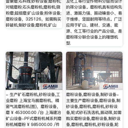
雷蒙磨;石料线;砂粉设备;磨粉机;
及化工等行业作物料分级而设计
对辊磨粉;石头磨粉机;磨粉机;微
的筛分设备。磨粉机具有结构先
粉磨;超细磨;矿山设备;粉体设备;
进、激振力强、振动噪音小、易
磨粉设备，325126，如需购买
于维修、坚固耐用等特点。广泛
碎破机;制砂设备;磨粉机;矿山
应用于矿山、建材、交通、能
源、化工等行业的产品分级，是
磨粉筛分联合设备上的理想机
型.
- 生产矿石磨粉机,砂粉设备,工
磨粉设备,磨粉设备,制砂设备-
业磨粉 上海宝马展磨粉机，精
主要生产磨粉设备,磨粉设备,制
密气流磨粉机(图)，磨粉设备，
砂设备,磨粉机,磨粉机,砂粉设
磨 ¥ 453000.00 /台 上海建冶
备,轮式砂石洗选机,振动筛,如需
矿山设备-PF式磨粉机械系列磨
购买磨粉设备,磨粉设备,制砂设
粉机械磨粉 ¥ 985000.00 /件
备,磨粉机,磨粉机,砂粉设备,轮