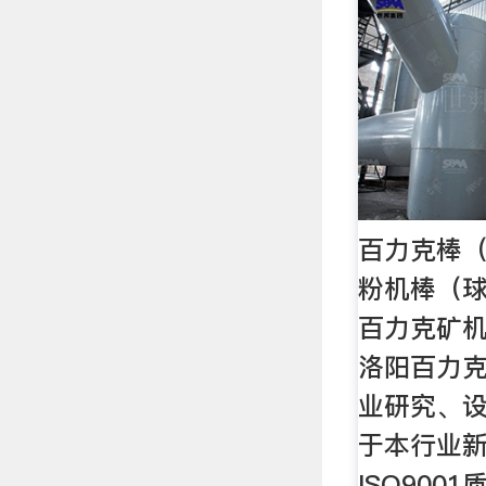
百力克棒（
粉机棒（球
百力克矿
洛阳百力
业研究、
于本行业
ISO900