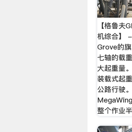
【格鲁夫G
机综合】 
Grove的
七轴的载重
大起重量。 
装载式起
公路行驶。
MegaWi
整个作业