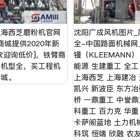
上海西芝磨粉机官网
沈阳广成风机图片_
商城提供2020年新
全-中国路面机械网
欢迎询低价]，铁臂商
镘（KLEEMANN）
，机型全，买工程机
能源 生建重工 全工
商城。
上海西芝 上海建冶
凯兴 新波臣 东方冶
桥 一鼎重工 中誉鼎
科重工 百力克 华重
卡萨阁蓝地 土力机
科筑 恒端 欣融 农