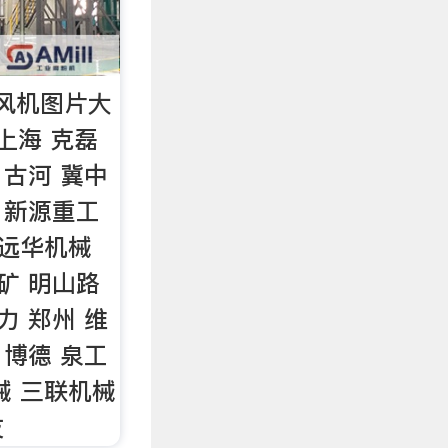
风机图片大
上海 克磊
 古河 冀中
 新源重工
 远华机械
矿 明山路
力 郑州 维
 博德 泉工
械 三联机械
友