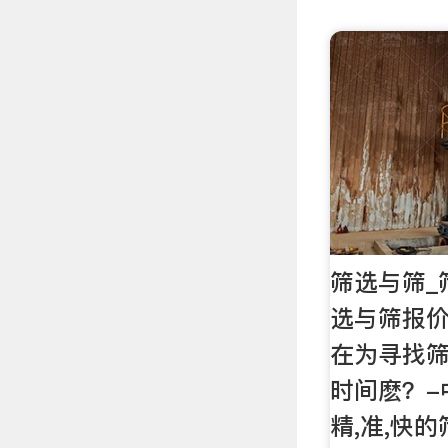
筛选与筛_
选与筛报价
在为寻找
时间麽？-
精,准,快