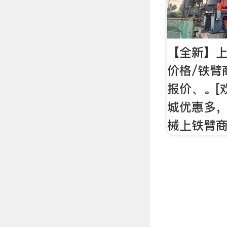
【全新】
价格/铁臂
报价、。[
城优惠多
械上铁臂