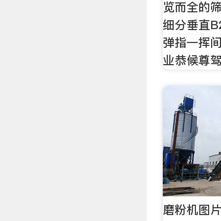
览而全的筛
细分垂直B
弹指一挥间
业恭候尊
磨粉机图片