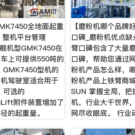
MK7450全地面起重
【磨粉机哪个品牌好
- 整机平台管理
口碑_磨粉机优点缺
旗舰机型GMK7450在
臂口碑包含了大量
车上可提供550吨的
口碑，帮助您通过
GMK7450型机的
粉机产品怎么样，哪
重机驾驶室适合用于
粉机产品上铁臂商城。
 可选的
SUN 掌握全局，
ngLift附件装置增加了
机，行业大千世界，
半径的起重量。
网尽收眼底。 行业