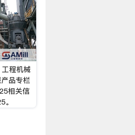
- 工程机械
械产品专栏
A25相关信
25。