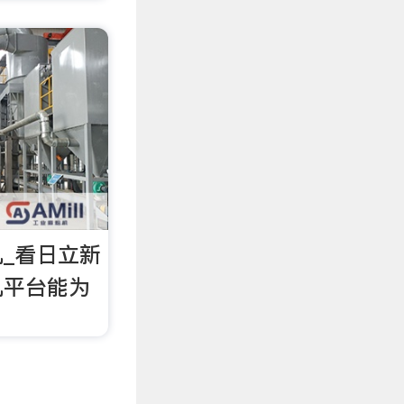
_看日立新
机平台能为