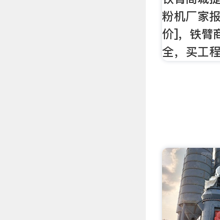
粉机厂家报
价]，铁臂
全，买工