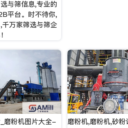
选与筛信息,专业的
2B平台。时不待你,
,千万家筛选与筛企
驾！
_磨粉机图片大全-
磨粉机,磨粉机,砂粉