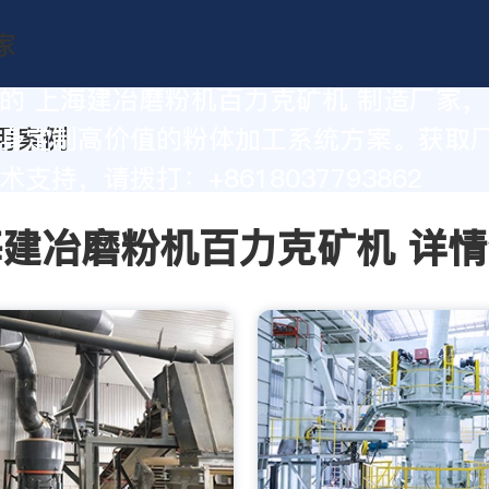
的 上海建冶磨粉机百力克矿机 制造厂家
身定制高价值的粉体加工系统方案。获取
支持，请拨打：+8618037793862
建冶磨粉机百力克矿机 详