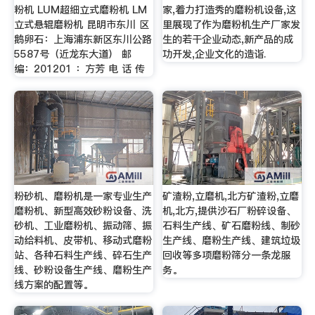
粉机 LUM超细立式磨粉机 LM
家,着力打造秀的磨粉机设备,这
立式悬辊磨粉机 昆明市东川 区
里展现了作为磨粉机生产厂家发
鹅卵石：上海浦东新区东川公路
生的若干企业动态,新产品的成
5587号（近龙东大道） 邮
功开发,企业文化的造诣.
编：201201 ：方芳 电 话 传
粉砂机、磨粉机是一家专业生产
矿渣粉,立磨机,北方矿渣粉,立磨
磨粉机、新型高效砂粉设备、洗
机,北方,提供沙石厂粉碎设备、
砂机、工业磨粉机、振动筛、振
石料生产线、矿石磨粉线、制砂
动给料机、皮带机、移动式磨粉
生产线、磨粉生产线、建筑垃圾
站、各种石料生产线、碎石生产
回收等多项磨粉筛分一条龙服
线、砂粉设备生产线、磨粉生产
务。
线方案的配置等。