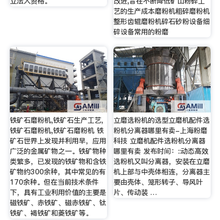
立法人资格。
改进,旨在不断降低矿山粉碎工
艺的生产成本磨粉机粗碎磨粉机
整形齿辊磨粉机碎石砂粉设备细
碎设备常用的粉磨
铁矿石磨粉机,铁矿石生产工艺,
立磨选粉机的选型立磨机配件选
铁矿石磨粉机,铁矿石磨粉机 铁
粉机分离器哪里有卖-上海粉磨
矿石世界上发现并利用早，应用
科技 立磨机配件选粉机分离器
广泛的金属矿物之一。铁矿物种
哪里有卖 发布时间：::动态高效
类繁多，已发现的铁矿物和含铁
选粉机又叫分离器，安装在立磨
矿物约300余种，其中常见的有
机上部与中壳体相连，分离器主
170余种。但在当前技术条件
要由壳体、笼形转子、导风叶
下，具有工业利用价值的主要是
片、传动装 …
磁铁矿、赤铁矿、磁赤铁矿、钛
铁矿、褐铁矿和菱铁矿等。