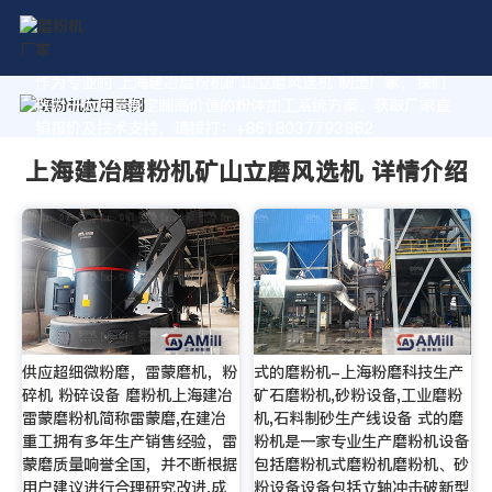
作为专业的 上海建冶磨粉机矿山立磨风选机 制造厂家，我们
致力于为您量身定制高价值的粉体加工系统方案。获取厂家直
销报价及技术支持，请拨打：+8618037793862
上海建冶磨粉机矿山立磨风选机 详情介绍
供应超细微粉磨，雷蒙磨机，粉
式的磨粉机-上海粉磨科技生产
碎机 粉碎设备 磨粉机上海建冶
矿石磨粉机,砂粉设备,工业磨粉
雷蒙磨粉机简称雷蒙磨,在建冶
机,石料制砂生产线设备 式的磨
重工拥有多年生产销售经验，雷
粉机是一家专业生产磨粉机设备
蒙磨质量响誉全国，并不断根据
包括磨粉机式磨粉机磨粉机、砂
用户建议进行合理研究改进,成
粉设备设备包括立轴冲击破新型