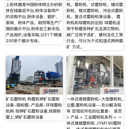
上粉体展是中国粉体网主办的粉
机、磨粉机、式磨粉机、锤式磨
体在线展览平台,粉体设备用户
粉机、辊式磨粉机、冲击式磨粉
的采购平台,粉体设备、窑炉、
机、复合式磨粉机等设备。 磨
泵阀、粉体产品、助剂等生产厂
粉机和球磨机的区别 球磨机适
商的展示平台,粉体加工新手段,
用于粉磨各种矿石及其它物料，
产品报价,设备采购,分21个频道
被广泛用于选矿，建材及化工等
300余个展示专场。
行业，可分为干式和湿式两种磨
矿 方式。
矿石磨粉机 粉磨机钾矿石磨粉
一体式悬辊磨粉机-大型磨粉机,
设备-微粉磨-产品库-环球磨粉
立磨,磨粉机设备--充分解决现
机网 找钾矿石磨粉设备,找微粉
有 您现在所在的位置是： 首页
磨上,钾矿石磨粉设备
> 产品 > 工业磨粉机系列 > 一
体式悬辊磨粉机 JYM190磨粉