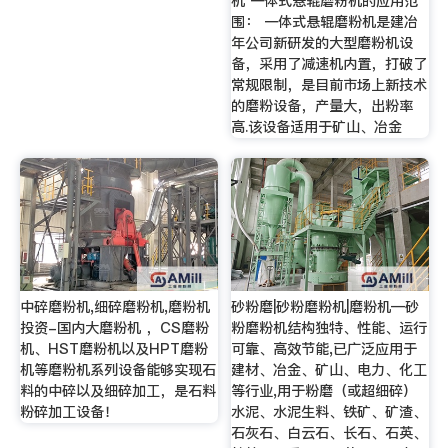
机 一体式悬辊磨粉机的应用范
围： 一体式悬辊磨粉机是建冶
年公司新研发的大型磨粉机设
备，采用了减速机内置，打破了
常规限制，是目前市场上新技术
的磨粉设备，产量大，出粉率
高.该设备适用于矿山、冶金
中碎磨粉机,细碎磨粉机,磨粉机
砂粉磨|砂粉磨粉机|磨粉机—砂
投资-国内大磨粉机 ，CS磨粉
粉磨粉机结构独特、性能、运行
机、HST磨粉机以及HPT磨粉
可靠、高效节能,已广泛应用于
机等磨粉机系列设备能够实现石
建材、冶金、矿山、电力、化工
料的中碎以及细碎加工，是石料
等行业,用于粉磨（或超细碎）
粉碎加工设备！
水泥、水泥生料、铁矿、矿渣、
石灰石、白云石、长石、石英、