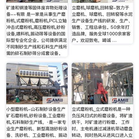
矿渣和钢渣等固体废弃物处理设
立磨机,球磨机,回转窑-致力于
备--有限 是一家是从事生产磨
立磨机、球磨机、回转窑等水泥
粉机,式磨粉机,磨粉机,PCL立轴
生产设备生产线的研发、生产、
冲击式磨粉机,高压磨粉机,砂粉
销售、工程总承包。50余年打
设备,喂料机,振动筛等设备的国
造品牌，服务全球1000余家客
际型专业化企业。公司提供满足
户。欢迎致电，竭诚 …
不同制砂生产线和石料生产线所
需的碎石制砂筛分成套设备。
小型磨粉机-山石制砂设备生产
立式磨粉机_立式磨粉机是一种
矿石磨粉机,砂粉设备,工业磨粉
负压风扫式的粉磨设备，将矿渣
机,石料制砂生产线，·是一家专
烘干，对矿渣进行粉磨。 工作
业生产磨粉机、新型高效砂粉设
时，主电机通过减速机带动磨盘
备、洗砂机、工业磨粉机、振动
转动，同时热风从进风口进入立