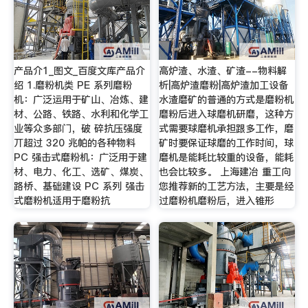
产品介1_图文_百度文库产品介
高炉渣、水渣、矿渣--物料解
绍 1.磨粉机类 PE 系列磨粉
析|高炉渣磨粉|高炉渣加工设备
机：广泛运用于矿山、冶炼、建
水渣磨矿的普通的方式是磨粉机
材、公路、铁路、水利和化学工
磨粉后进入球磨机研磨，这种方
业等众多部门，破 碎抗压强度
式需要球磨机承担跟多工作，磨
丌超过 320 兆帕的各种物料
矿时要保证球磨的工作时间，球
PC 强击式磨粉机：广泛用于建
磨机是能耗比较重的设备，能耗
材、电力、化工、选矿、煤炭、
也会比较多。 上海建冶 重工向
路桥、基础建设 PC 系列 强击
您推荐新的工艺方法，主要是经
式磨粉机适用于磨粉抗
过磨粉机磨粉后，进入锥形