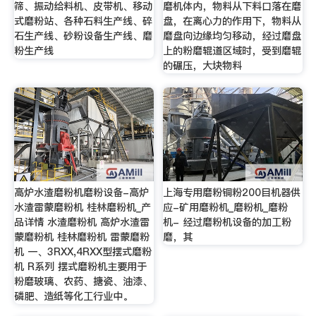
筛、振动给料机、皮带机、移动
磨机体内，物料从下料口落在磨
式磨粉站、各种石料生产线、碎
盘，在离心力的作用下，物料从
石生产线、砂粉设备生产线、磨
磨盘向边缘均匀移动，经过磨盘
粉生产线
上的粉磨辊道区域时，受到磨辊
的碾压，大块物料
高炉水渣磨粉机磨粉设备-高炉
上海专用磨粉铜粉200目机器供
水渣雷蒙磨粉机 桂林磨粉机_产
应-矿用磨粉机_磨粉机_磨粉
品详情 水渣磨粉机 高炉水渣雷
机- 经过磨粉机设备的加工粉
蒙磨粉机 桂林磨粉机 雷蒙磨粉
磨，其
机 一、3RXX,4RXX型摆式磨粉
机 R系列 摆式磨粉机主要用于
粉磨玻璃、农药、搪瓷、油漆、
磷肥、造纸等化工行业中。