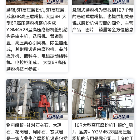
磨辊,6R高压磨粉机,6R高压磨,
悬辊式磨粉机为您找到127个新
成套6R高压磨粉机-大型6R 大
的悬辊式磨粉机。也提供相关悬
型6R高压磨粉机整机构成
辊式磨粉机供应商的简介，主营
YGM4528型高压磨粉机整机结
产品，图片，销量等全方位信息
构是由主机、选粉机、管道装
置、高压离心引风机、除尘器组
成，其附属设备由磨粉机、畚斗
提升机、储料斗、电磁振动给料
机、电控柜组成。 大型6R高压
磨粉机技术参数：
物料解析-针对石灰石、大理
【6R大型高压磨粉机】报价_图
石、花岗岩、河卵石、玄武岩
片_品牌- YGM4528型高压磨
是一家专业生产磨粉机设备包括
粉机的应用是我公司二十多位工