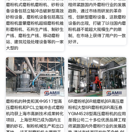
磨粉机式磨粉机磨粉机、砂粉设
程师紧跟国内外磨粉行业的发展
备设备包括立轴冲击破新型高效
趋势，通过市场而研发的革命
砂粉设备、磨粉机设备包括高压
性、创新型磨粉设备。这款磨粉
磨粉机雷蒙磨粉机超细磨粉机锥
设备的出现，打破了以往国内磨
形磨粉机、石料生产线、制砂生
粉机器不能超大规模生产的限
产线、磨粉生产线、移动磨粉
制，在市场上获得了用户的一致
站、建筑垃圾处理设备等的一家
好评。
大型的
磨粉机的种类和其中9517型高
6R磨粉机|6R辊磨机|6R高压磨
压磨粉机和PCL立轴冲击式磨粉
粉机|大型6R磨粉机|6R高压悬
机均获上海市高新技术成果转化
YGM4528型高压磨粉机的应用
项目。 上海世邦已成为国内主
是我公司二十多位优质品牌工程
要的砂石、制粉机械生产和出口
师紧跟国内外磨粉行业的发展趋