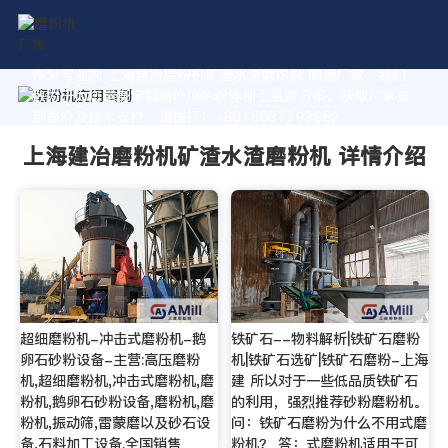
作为专业的 上海建冶磨粉机矿渣水渣磨粉机 制造厂家，我们
致力于为您量身定制高价值的粉体加工系统方案。获取厂家直
销报价及技术支持，请拨打：+8618037793862
上海建冶磨粉机矿渣水渣磨粉机 详情介绍
超细磨粉机-冲击式磨粉机-鹅
铁矿石--物料解析|铁矿石磨粉
卵石砂粉设备-主营:高压磨粉
机|铁矿石选矿|铁矿石磨粉-上海
机,超细磨粉机,冲击式磨粉机,磨
建 所以对于一些低品质铁矿石
粉机,鹅卵石砂粉设备,磨粉机,磨
的利用，强烈推荐砂粉磨粉机。
粉机,振动筛,雷蒙磨以及砂石设
问：铁矿石磨粉为什么不用式磨
备,石料加工设备.全国销售
粉机？ 答：式磨粉机适用于可