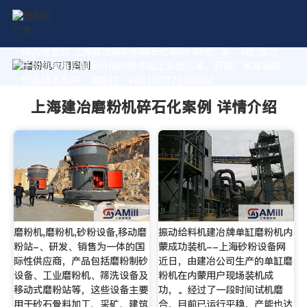
作为专业的 上海建冶磨粉机碎石化案例 制造厂家，我们致力
于为您量身定制高价值的粉体加工系统方案。获取厂家直销报
价及技术支持，请拨打：+8618037793862
上海建冶磨粉机碎石化案例 详情介绍
磨粉机,磨粉机,砂粉设备,移动磨
振动给料机建冶牌单缸磨粉机内
粉站-、研发、销售为一体的国
蒙成功装机--上海砂粉设备网
际性供应商，产品包括磨粉制砂
近日，由建冶公司生产的单缸磨
设备、工业磨粉机、筛洗设备及
粉机在内蒙用户现场装机成
移动式磨粉站等，这些设备主要
功，。经过了一段时间试机磨
用于砂石骨料加工、采矿、建筑
合，目前已运行平稳，产能也达