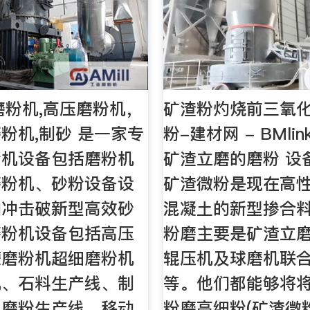
磨粉机,高压磨粉机，
矿渣粉灼烧前三氧化
粉机,制砂 是一家专
粉-建材网 - BMlin
粉机设备包括磨粉机
矿渣立磨的磨粉 设
磨粉机、砂粉设备设
矿渣微粉是现在高
轴冲击破新型高效砂
混凝土的新型掺合
磨粉机设备包括高压
粉磨主要是矿渣立磨
蒙磨粉机超细磨粉机
辊压机及球磨机联
机、石料生产线、制
等。他们都能够将
、磨粉生产线、移动
粉磨高细粉(矿渣微