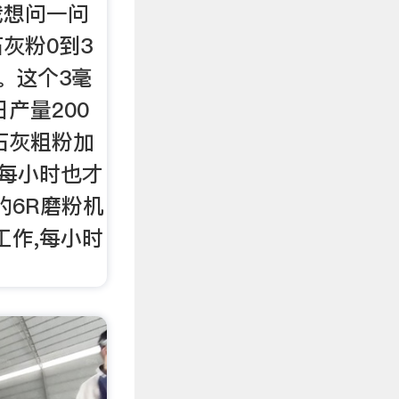
我想问一问
灰粉0到3
。这个3毫
产量200
石灰粗粉加
,每小时也才
的6R磨粉机
工作,每小时