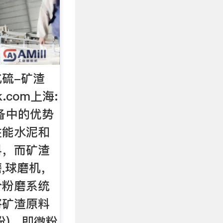
硫-矿渣
k.com上海:
备中的优势
性能水泥和
料，而矿渣
,球磨机，
合粉磨系统
将矿渣原料
粉)，即微粉