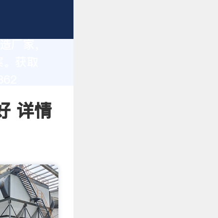
制造厂家，
案。获取
62
好 详情