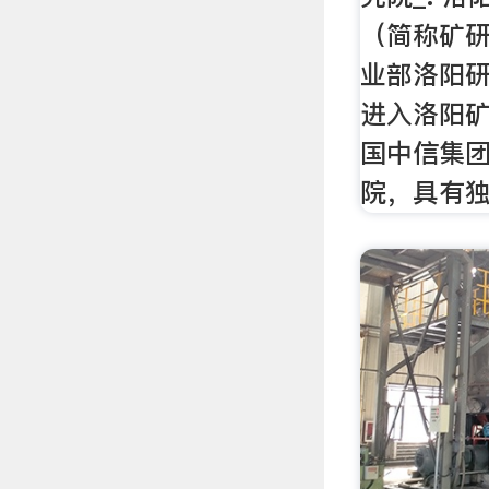
（简称矿
业部洛阳研
进入洛阳
国中信集团
院，具有