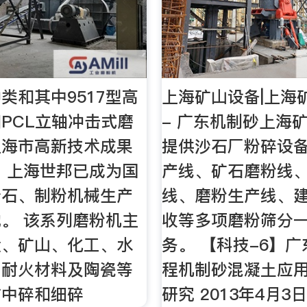
类和其中9517型高
上海矿山设备|上海
PCL立轴冲击式磨
- 广东机制砂上海
上海市高新技术成果
提供沙石厂粉碎设
 上海世邦已成为国
产线、矿石磨粉线
砂石、制粉机械生产
线、磨粉生产线、
。 该系列磨粉机主
收等多项磨粉筛分
金、矿山、化工、水
务。 【科技-6】
、耐火材料及陶瓷等
程机制砂混凝土应
作中碎和细碎
研究 2013年4月3