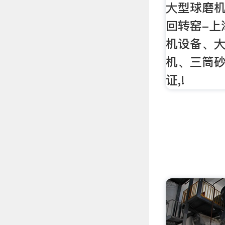
大型球磨机
回转窑-上
机设备、
机、三筒砂
证,!