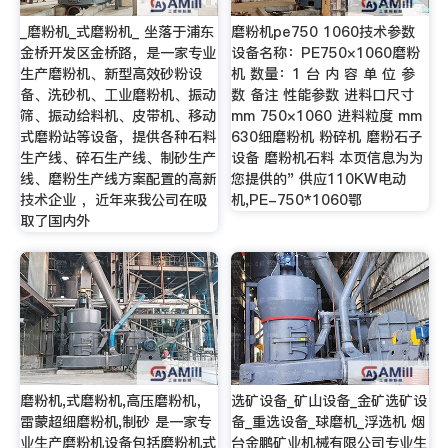
_磨粉机_式磨粉机_ 坐落于浦东
磨粉机pe750 1060技术参数
金桥开发区金桥路，是一家专业
设备名称：PE750×1060磨粉
生产磨粉机、新型高效砂粉设
机 数量：1 台 内 容 单 位 参
备、洗砂机、工业磨粉机、振动
数 备注 性能参数 进料口尺寸
筛、振动给料机、皮带机、移动
mm 750×1060 进料粒度 mm
式磨粉站等设备，提供各种石料
630细磨粉机 粉碎机 磨粉石子
生产线、碎石生产线、制砂生产
设备 磨粉机石料 本页信息为为
线、磨粉生产线方案配置的高新
您提供的" 供应110KW电动
技术企业 ，近年来我公司在吸
机,PE-750*1060鄂
取了国内外
磨粉机,式磨粉机,高压磨粉机，
选矿设备_矿山设备_金矿选矿设
雷蒙超细磨粉机,制砂 是一家专
备_重选设备_球磨机_浮选机 烟
业生产磨粉机设备包括磨粉机式
台金鹏矿业机械有限公司专业生