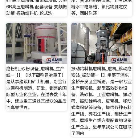
列 高压磨粉机 雷蒙磨粉机 大型
用、资讯的相关文章，还有琼脂
6R高压磨粉机 配套设备 变频振
糖水平电泳槽、氰化物测定仪
动筛 振动给料机 轮式洗
等，同时你还
磨粉机_砂粉设备_磨粉机_生产
振动给料机磨粉机_磨机_移动磨
线–【】（以下简称建冶重工）
粉站_振动筛–【】坐落于浦东
是从事建筑用矿山机器、冶金行
金桥开发区金桥路，是一家专业
业磨粉机制造、研发、销售的国
生产磨粉机、新型高效砂粉设
际型专业化企业。在过去数十年
备、洗砂机、工业磨粉机、振动
中，建业重工通过其出众的品质
筛、振动给料机、皮带机、移动
而享誉世界。
式磨粉站等设备，提供各种石料
生产线、碎石生产线、制砂生产
线、磨粉生产线方案配置的设备
生产企业，近年来我公司在吸取
了国内