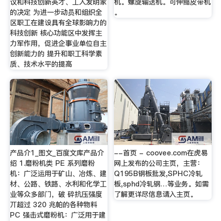
议和科技创新英才、工人发明家
机。螺旋输送机。可伸缩皮带机
的决定 为进一步动员和组织全
。
区职工在建设具有全球影响力的
科技创新 核心功能区中发挥主
力军作用，促进企事业单位自主
创新能力的 提升和职工科学素
质、技术水平的提高
产品介1_图文_百度文库产品介
--首页 - coovee.com在虎易
绍 1.磨粉机类 PE 系列磨粉
网上发布的公司主页，主营：
机：广泛运用于矿山、冶炼、建
Q195B钢板批发,SPHC冷轧
材、公路、铁路、水利和化学工
板,sphd冷轧钢…等业务。如需
业等众多部门，破 碎抗压强度
了解更详尽信息请入主页。
丌超过 320 兆帕的各种物料
PC 强击式磨粉机：广泛用于建