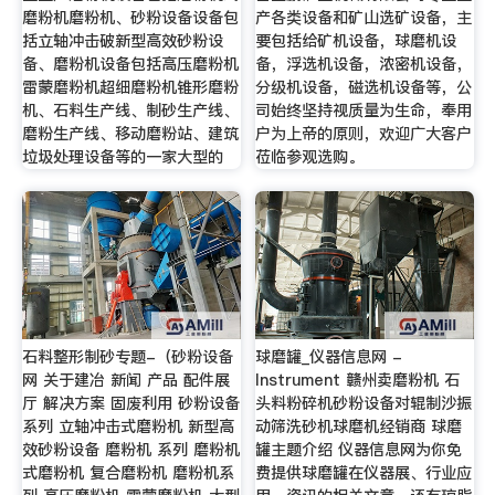
磨粉机磨粉机、砂粉设备设备包
产各类设备和矿山选矿设备，主
括立轴冲击破新型高效砂粉设
要包括给矿机设备，球磨机设
备、磨粉机设备包括高压磨粉机
备，浮选机设备，浓密机设备，
雷蒙磨粉机超细磨粉机锥形磨粉
分级机设备，磁选机设备等，公
机、石料生产线、制砂生产线、
司始终坚持视质量为生命，奉用
磨粉生产线、移动磨粉站、建筑
户为上帝的原则，欢迎广大客户
垃圾处理设备等的一家大型的
莅临参观选购。
石料整形制砂专题-（砂粉设备
球磨罐_仪器信息网 -
网 关于建冶 新闻 产品 配件展
Instrument 赣州卖磨粉机 石
厅 解决方案 固废利用 砂粉设备
头料粉碎机砂粉设备对辊制沙振
系列 立轴冲击式磨粉机 新型高
动筛洗砂机球磨机经销商 球磨
效砂粉设备 磨粉机 系列 磨粉机
罐主题介绍 仪器信息网为你免
式磨粉机 复合磨粉机 磨粉机系
费提供球磨罐在仪器展、行业应