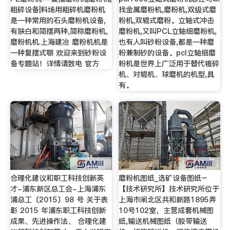
粗碎设备|料场用粗碎机磨粉机
找金属磨粉机,磨粉机,双级式磨
是一种常用的石头磨粉机设备,
粉机,双辊式磨粉。立轴式冲击
有肤白和简摆两种,简称磨粉机,
磨粉机,又叫PCL立轴细磨粉机,
磨粉机机.上海建冶 磨粉机机是
也有人叫砂粉设备,都是一种磨
一种复摆式颚 欢迎来到砂粉设
粉兼制砂的设备。pcl立轴细磨
备专题站！详情请致电 官方
粉机是世界上广泛用于替代锥碎
机、对辊机、球磨机的机型,具
有。
合理化建议和职工科技创新英
磨粉机图纸_选矿设备图纸–
才-浦东新区总工会-上海浦东
【技术研究所】技术研究所位于
浦总工〔2015〕98 号 关于表
上海市闸北区共和新路1895弄
彰 2015 年浦东职工科技创新
10号102室，主营成套机械图
成果、先进操作法、 合理化建
纸,输送机械图纸（胶带输送