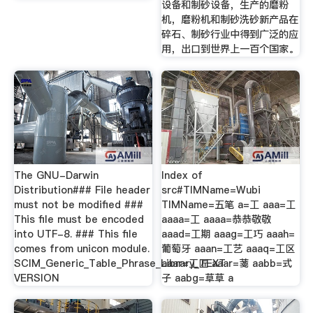
设备和制砂设备，生产的磨粉
机，磨粉机和制砂洗砂新产品在
碎石、制砂行业中得到广泛的应
用，出口到世界上一百个国家。
The GNU-Darwin
Index of
Distribution### File header
src#TIMName=Wubi
must not be modified ###
TIMName=五笔 a=工 aaa=工
This file must be encoded
aaaa=工 aaaa=恭恭敬敬
into UTF-8. ### This file
aaad=工期 aaag=工巧 aaah=
comes from unicon module.
葡萄牙 aaan=工艺 aaaq=工区
SCIM_Generic_Table_Phrase_Library_TEXT
aaar=工匠 aaar=菚 aabb=式
VERSION
子 aabg=草草 a