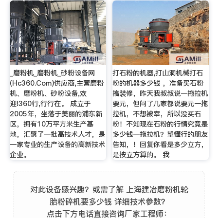
_磨粉机_磨粉机_砂粉设备网
打石粉的机器,打山洞机械打石
(Hc360.Com)供应商,主营磨粉
粉的机器多少钱 ，准备买石粉
机、磨粉机、砂粉设备,欢
搞装修，昨天我叔叔说一拖拉机
迎!360行,行行在。 成立于
要元，但问了几家都说要元一拖
2005年，坐落于美丽的浦东新
拉机，不想被宰，所以没买石
区，拥有10万平方米生产基
粉！不知现在石粉的行情究竟是
地，汇聚了一批高技术人才，是
多少钱一拖拉机？望懂行的朋友
一家专业的生产设备的高新技术
告知，！回复你看是多少立方，
企业。
是按立方算的。 我
对此设备感兴趣？或需了解 上海建冶磨粉机轮
胎粉碎机要多少钱 详细技术参数？
点击下方电话直接咨询厂家工程师：