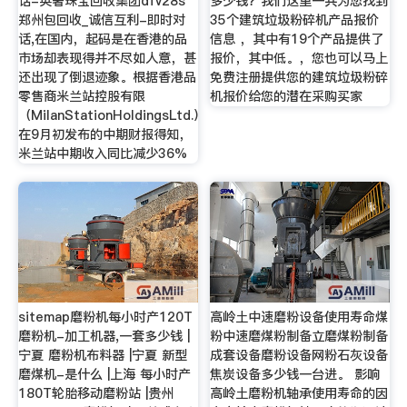
话-英奢珠宝回收集团dfv28s
多少钱？我们这里一共为您找到
郑州包回收_诚信互利-即时对
35个建筑垃圾粉碎机产品报价
话,在国内，起码是在香港的品
信息 ，其中有19个产品提供了
市场却表现得并不尽如人意，甚
报价，其中低。，您也可以马上
还出现了倒退迹象。根据香港品
免费注册提供您的建筑垃圾粉碎
零售商米兰站控股有限
机报价给您的潜在采购买家
（MilanStationHoldingsLtd.）
在9月初发布的中期财报得知，
米兰站中期收入同比减少36%
sitemap磨粉机每小时产120T
高岭土中速磨粉设备使用寿命煤
磨粉机-加工机器,一套多少钱 |
粉中速磨煤粉制备立磨煤粉制备
宁夏 磨粉机布料器 |宁夏 新型
成套设备磨粉设备网粉石灰设备
磨煤机-是什么 |上海 每小时产
焦炭设备多少钱一台进。 影响
180T轮胎移动磨粉站 |贵州
高岭土磨粉机轴承使用寿命的因