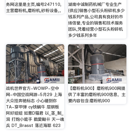
务网这里是主页,编号247110,
湖南中诚制药机械厂专业生产
主营磨粉机,磨粉机,砂粉设备,。
(供应)销售小型石头粉碎机多少
钱系列产品,公司具有良好的市
场信誉,专业的销售和技术服务
团队,凭着经营小型石头粉碎机
多少钱系列多年
战机世界官方-WOWP-空中
【磨粉机900】磨粉机900网提
网-中国空战网游-5月29 上海
供了丰富的磨粉机900信息，主
大众挂奔驰标志 小心砸到你
要内容包含:磨粉机900
TA-穿甲弹 cy铁蜗牛 层钢板
阿好妞妞 如意D猫君 以_茎_制_
洞 打炮小能手 戥愛颵卄 天一魂
兵 DT_Brasst 落近海耶 623