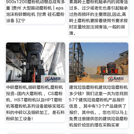
900x1200磨粉机动颚总成有多
素高岭土磨粉机轴承内的润滑油
重 |贵州 大型振动磨粉机 | eps
过多、过少或老化也是引起轴承
泡沫粉碎颗粒机 |甘肃 硅石磨粉
过热而损坏的主要原因,因此,高
设备 |辽宁
岭土磨粉机要按着使用书要求按
时定量地加注润滑油,一般的润
滑。
中碎磨粉机,细碎磨粉机,磨粉机
建筑垃圾磨粉机建筑垃圾磨粉机
投资-国内大磨粉机 ，CS磨粉
多少钱？我们这里一共为您找到
机、HST磨粉机以及HPT磨粉
57个建筑垃圾磨粉机产品报价
机等磨粉机系列设备能够实现石
信息 ，其中有13个产品提供了
料的中碎以及细碎加工，是石料
报价，其中低。，您也可以马上
粉碎加工设备！
免费注册提供您的建筑垃圾磨粉
机报价给您的潜在采购买家