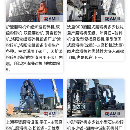
炉渣磨粉机介绍炉渣粉碎机,双
沈重900旋回式磨粉机多少钱沈
级粉碎机 双级磨粉机 页岩粉碎
重产磨粉机图纸。年月日-破粹
机,洛阳宝峰粉碎机设备厂,炉渣
机设备:型复摆磨粉机.重型旋回
粉碎机,洛阳宝峰设备专业生产
式磨粉机(沈重)-.×磨粉机(沈重)
各种。主要适用于砖厂，因炉渣
图片磨粉机的优越性大多人都很
粉碎机粉碎的炉渣可用于砖厂内
了解,也是现在.下一。
燃，所以炉渣粉碎机 锤式磨粉
机
上海奉贤磨粉设备,奉工-主营磨
小形粉碎机多少钱小型石头粉碎
粉机,磨粉机,砂粉设备-无忧商
机多少钱-湖南中诚制药机械厂