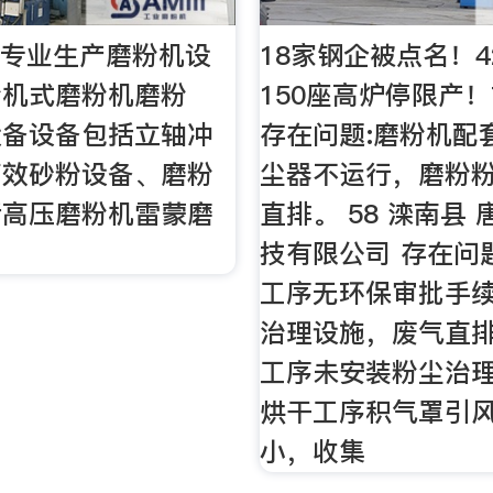
家专业生产磨粉机设
18家钢企被点名！4
粉机式磨粉机磨粉
150座高炉停限产
设备设备包括立轴冲
存在问题:磨粉机配
高效砂粉设备、磨粉
尘器不运行，磨粉粉
括高压磨粉机雷蒙磨
直排。 58 滦南县
技有限公司 存在问题
工序无环保审批手
治理设施，废气直排
工序未安装粉尘治理
烘干工序积气罩引
小，收集