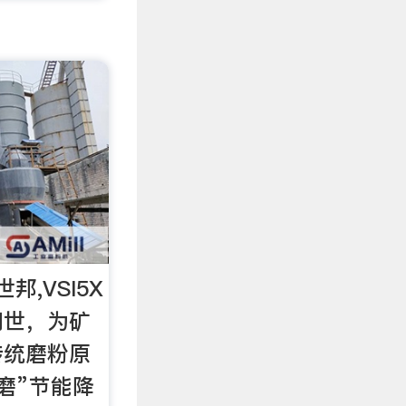
邦,VSI5X
问世，为矿
传统磨粉原
磨”节能降