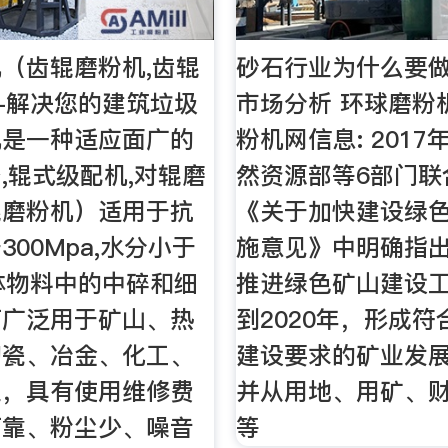
（齿辊磨粉机,齿辊
砂石行业为什么要做
-解决您的建筑垃圾
市场分析 环球磨粉
机是一种适应面广的
粉机网信息: 2017
,辊式级配机,对辊磨
然资源部等6部门联
辊磨粉机）适用于抗
《关于加快建设绿
300Mpa,水分小于
施意见》中明确指
体物料中的中碎和细
推进绿色矿山建设
可广泛用于矿山、热
到2020年，形成
陶瓷、冶金、化工、
建设要求的矿业发
业，具有使用维修费
并从用地、用矿、
可靠、粉尘少、噪音
等