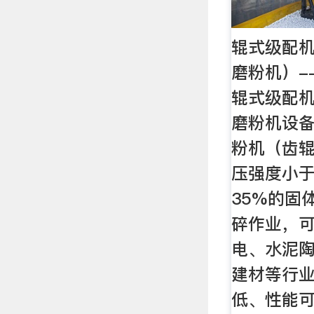
辊式级配机
磨粉机）-
辊式级配
磨粉机设备
粉机（齿
压强度小于
35%的固
碎作业，
电、水泥
建材等行
低、性能