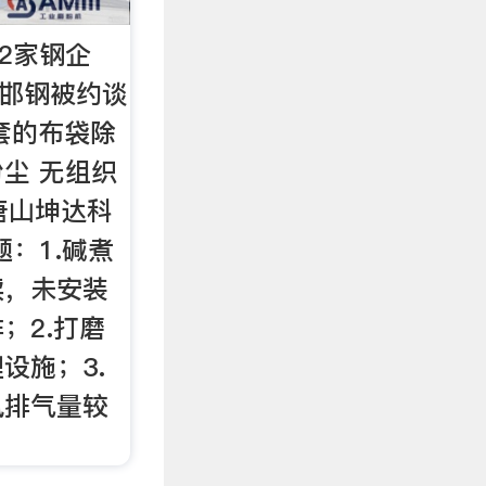
2家钢企
！邯钢被约谈
套的布袋除
尘 无组织
 唐山坤达科
：1.碱煮
续，未安装
；2.打磨
设施；3.
风排气量较