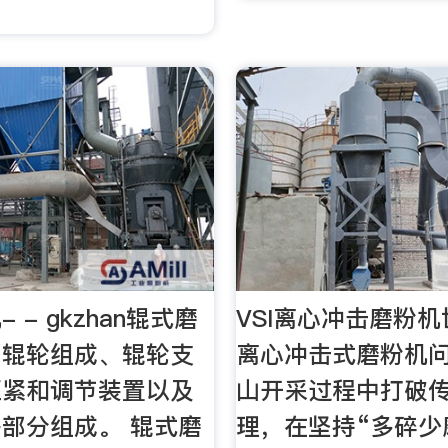
。
 - gkzhan辊式磨
VSI离心冲击磨粉机世
由辊轮组成、辊轮支
离心冲击式磨粉机
压紧和调节装置以及
山开采过程中打破
部分组成。 辊式磨
理，在坚持“多碎少