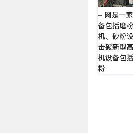
- 网是一
备包括磨
机、砂粉
击破新型
机设备包
粉