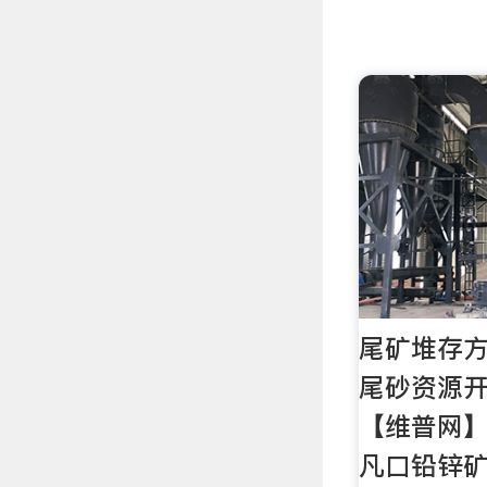
尾矿堆存
尾砂资源开
【维普网】
凡口铅锌矿