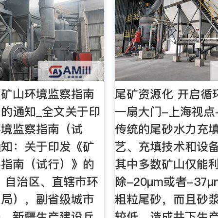
《矿山环境监察指南
尾矿资源化 开启循
的通知_全文关于印
一扇大门-上海视点
环境监察指南（试
传统的尾砂水力充
通知：关于印发《矿
艺、充填技术和设
察指南（试行）》的
其中多数矿山仅能
、自治区、直辖市环
除-20μm或者-37
（局），副省级城市
粗粒尾砂，而且砂
局，新疆生产建设兵
较低，造成井下生