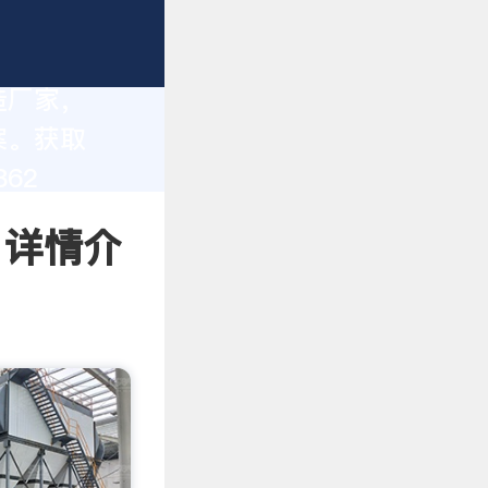
造厂家，
案。获取
62
 详情介