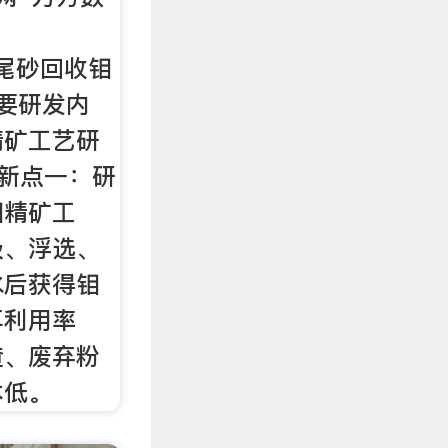
 钼尾砂回收钼
主要研发内
精矿工艺研
创新点一：研
钼精矿工
级、浮选、
水后获得钼
再利用率
渣、废弃粉
本低。