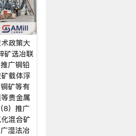
技术政策大
n化锌矿选冶联
）推广铜铅
粒矿载体浮
广铜矿等有
银等贵金属
（8）推广
氧化混合矿
推广湿法冶