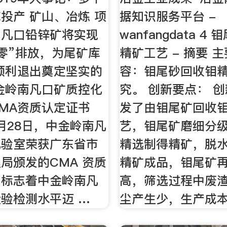
投产 矿山、冶炼 项
据知识服务平台 -
，凡口铅锌矿将实现
wanfangdata 4
零”排放，为尾矿库
精矿工艺 - 摘要 
年顺利退出奠定坚实的
容：钼尾砂回收钼
金岭南凡口矿质控化
究。 创新要点： 
MA资质认定证书
发了由钼尾矿回收
0月28日，中金岭南凡
艺，钼尾矿磨细分
化验室荣获广东省市
精选制得精矿，脱
局颁发的CMA 资质
精矿成品，钼尾矿
，标志着中金岭南凡
高，筛选过程中废
验检测水平迈 …
尘产生少，生产成