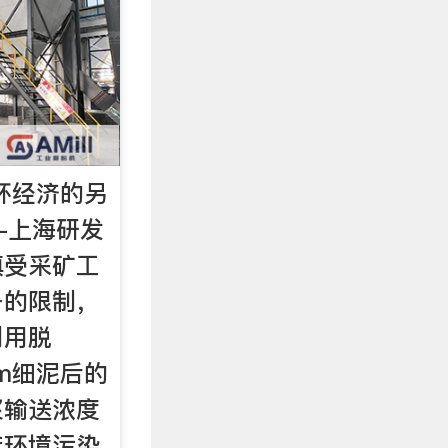
环经济的另
-上海研发
填受采矿工
备的限制，
利用脱
μm细泥后的
浆输送浓度
产环境污染