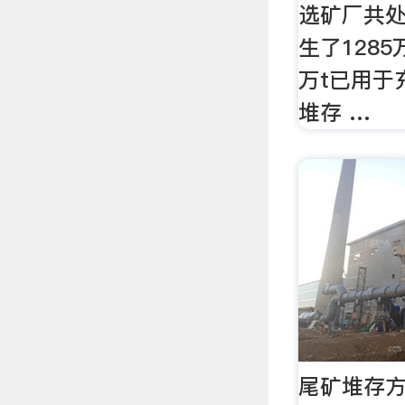
选矿厂共处
生了1285
万t已用于
堆存 …
尾矿堆存