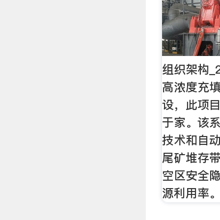
组织架构_
高浓度充
设，此项
于家。该
技术和自
尾矿堆存
空区安全
源利用率