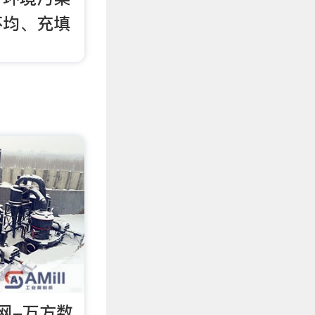
不均、充填
网-万方数