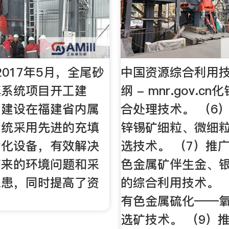
2017年5月，全尾砂
中国资源综合利用
填系统项目开工建
纲 - mnr.gov.c
目建设在福建省内属
合处理技术。 （6
系统采用先进的充填
锌锡矿细粒、微细
动化设备，有效解决
选技术。 （7）推
带来的环境问题和采
色金属矿伴生金、
隐患，同时提高了资
的综合利用技术。 
。
有色金属硫化――
选矿技术。 （9）