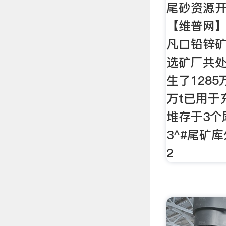
尾砂资源开
【维普网】
凡口铅锌矿
选矿厂共处
生了1285
万t已用于
堆存于3个
3^#尾矿
2