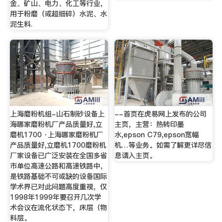
金、矿山、电力、化工等行业，
用于粉磨（或超细碎）水泥、水
泥生料.
上海磨粉机组-山石制砂设备上
--首页在虎易网上发布的公司
海哪家磨粉机厂产品质量好,立
主页，主营：热转印墨
磨机1700 ·上海哪家磨粉机厂
水,epson C79,epson宽幅
产品质量好,立磨机1700磨粉机
机…等业务。如需了解更详尽信
厂家设备已广泛安装在全国多省
息请入主页。
市单位高速公路和高速铁路中，
是铁路基础不可或缺的设备国际
学术界已对此问题高度重视，仅
1998年1999年要召开几次学
术会议在流化状态下，床层（物
料层。