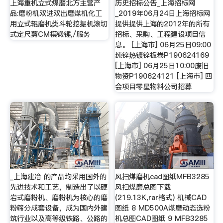
上海重机立式煤磨北方主营产
历史招标公告_上海招标网
品:磨粉机双进双出磨煤机化工
_2019年06月24日上海招标网
用立式辊磨机类斗轮挖掘机滚切
提供提供上海的2012年的所有
式定尺剪CM模锻锤,/服务
招标、采购、工程建设项目信
息。 [上海市] 06月25日09:00
纯锌热镀锌板卷P190624169
[上海市] 06月25日10:00废旧
物资P190624121 [上海市] 四
会项目零星物料公司招募
_上海建冶 的产品均采用国外的
风扫煤磨机cad图纸MFB3285
先进技术和工艺，制造出了以硬
风扫煤磨总图下载
岩式磨粉机、磨粉机为核心的磨
(219.13K,rar格式) 机械CAD
粉筛分成套设备，成为国内外建
图纸 8 MD500A煤磨动态选粉
筑行业以及高等级铁路、公路的
机总图CAD图纸 9 MFB3285