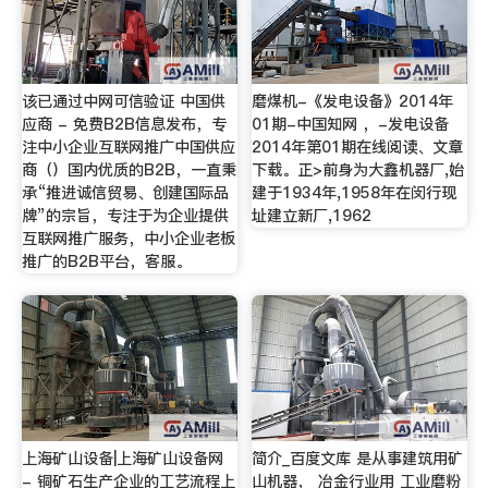
该已通过中网可信验证 中国供
磨煤机-《发电设备》2014年
应商 - 免费B2B信息发布，专
01期-中国知网 ，-发电设备
注中小企业互联网推广中国供应
2014年第01期在线阅读、文章
商（）国内优质的B2B，一直秉
下载。正>前身为大鑫机器厂,始
承“推进诚信贸易、创建国际品
建于1934年,1958年在闵行现
牌”的宗旨，专注于为企业提供
址建立新厂,1962
互联网推广服务，中小企业老板
推广的B2B平台，客服。
上海矿山设备|上海矿山设备网
简介_百度文库 是从事建筑用矿
- 铜矿石生产企业的工艺流程上
山机器， 冶金行业用 工业磨粉