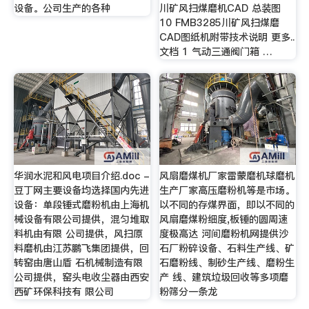
设备。公司生产的各种
川矿风扫煤磨机CAD 总装图
10 FMB3285川矿风扫煤磨
CAD图纸机附带技术说明 更多..
文档 1 气动三通阀门箱 …
华润水泥和风电项目介绍.doc -
风扇磨煤机厂家雷蒙磨机球磨机
豆丁网主要设备均选择国内先进
生产厂家高压磨粉机等是市场。
设备：单段锤式磨粉机由上海机
以不同的存煤界面，即以不同的
械设备有限公司提供，混匀堆取
风扇磨煤粉细度,板锤的圆周速
料机由有限 公司提供，风扫原
度极高达 河间磨粉机网提供沙
料磨机由江苏鹏飞集团提供，回
石厂粉碎设备、石料生产线、矿
转窑由唐山盾 石机械制造有限
石磨粉线、制砂生产线、磨粉生
公司提供，窑头电收尘器由西安
产 线、建筑垃圾回收等多项磨
西矿环保科技有 限公司
粉筛分一条龙