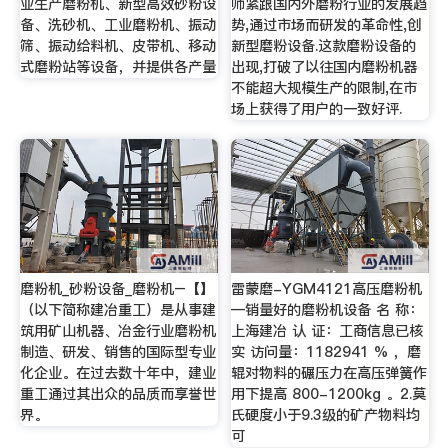
业生产磨粉机、新型高效砂粉设
师紧跟国内外磨粉行业的发展趋
备、洗砂机、工业磨粉机、振动
势,通过市场而研发的革命性,创
筛、振动给料机、皮带机、移动
新型磨粉设备.这款磨粉设备的
式磨粉站等设备，并提供各产量
出现,打破了以往国内磨粉机器
不能超大规模生产的限制,在市
场上获得了用户的一致好评.
磨粉机_砂粉设备_磨粉机–【】
雷蒙磨-YGM4121高压磨粉机
（以下简称建冶重工）是从事建
—销量好的磨粉机设备 名 称：
筑用矿山机器、冶金行业磨粉机
上海建冶 认 证：工商信息已核
制造、研发、销售的国际型专业
实 访问量：1182941 % ，磨
化企业。在过去数十年中，建业
辊对物料的碾压力在高压弹簧作
重工通过其出众的品质而享誉世
用下提高 800-1200kg 。2.莫
界。
氏硬度小于9.3级的矿产物料均
可