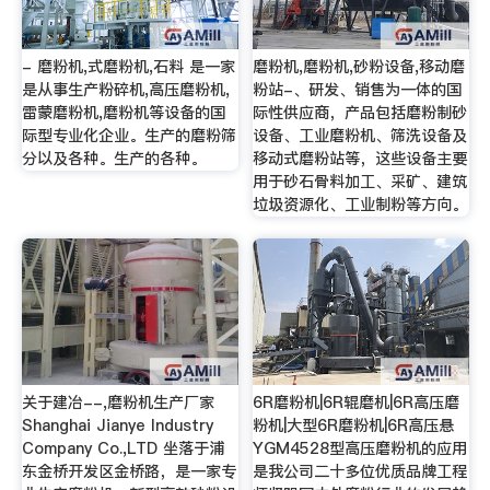
- 磨粉机,式磨粉机,石料 是一家
磨粉机,磨粉机,砂粉设备,移动磨
是从事生产粉碎机,高压磨粉机,
粉站-、研发、销售为一体的国
雷蒙磨粉机,磨粉机等设备的国
际性供应商，产品包括磨粉制砂
际型专业化企业。生产的磨粉筛
设备、工业磨粉机、筛洗设备及
分以及各种。生产的各种。
移动式磨粉站等，这些设备主要
用于砂石骨料加工、采矿、建筑
垃圾资源化、工业制粉等方向。
关于建冶--,磨粉机生产厂家
6R磨粉机|6R辊磨机|6R高压磨
Shanghai Jianye Industry
粉机|大型6R磨粉机|6R高压悬
Company Co.,LTD 坐落于浦
YGM4528型高压磨粉机的应用
东金桥开发区金桥路，是一家专
是我公司二十多位优质品牌工程