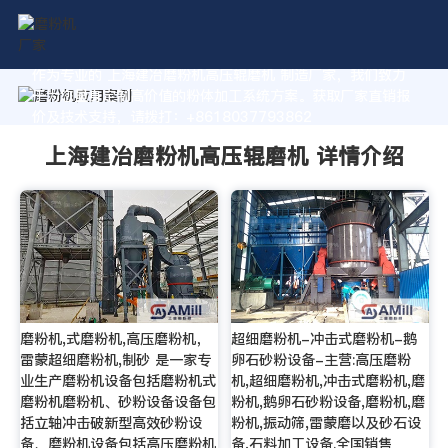
作为专业的 上海建冶磨粉机高压辊磨机 制造厂家，我们致力
于为您量身定制高价值的粉体加工系统方案。获取厂家直销报
价及技术支持，请拨打：+8618037793862
上海建冶磨粉机高压辊磨机 详情介绍
磨粉机,式磨粉机,高压磨粉机，
超细磨粉机-冲击式磨粉机-鹅
雷蒙超细磨粉机,制砂 是一家专
卵石砂粉设备-主营:高压磨粉
业生产磨粉机设备包括磨粉机式
机,超细磨粉机,冲击式磨粉机,磨
磨粉机磨粉机、砂粉设备设备包
粉机,鹅卵石砂粉设备,磨粉机,磨
括立轴冲击破新型高效砂粉设
粉机,振动筛,雷蒙磨以及砂石设
备、磨粉机设备包括高压磨粉机
备,石料加工设备.全国销售