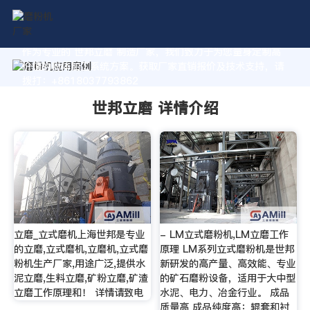
作为专业的 世邦立磨 制造厂家，我们致力于为您量身定制高
价值的粉体加工系统方案。获取厂家直销报价及技术支持，请
拨打：+8618037793862
世邦立磨 详情介绍
立磨_立式磨机上海世邦是专业
- LM立式磨粉机,LM立磨工作
的立磨,立式磨机,立磨机,立式磨
原理 LM系列立式磨粉机是世邦
粉机生产厂家,用途广泛,提供水
新研发的高产量、高效能、专业
泥立磨,生料立磨,矿粉立磨,矿渣
的矿石磨粉设备，适用于大中型
立磨工作原理和！ 详情请致电
水泥、电力、冶金行业。 成品
质量高 成品纯度高：辊套和衬