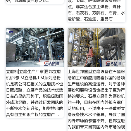
务，为您解决后顾之忧。
效、节能、环保防爆等多项特
点，非常适合加工煤粉、煤矸
石、石灰石、方解石、石膏、水
渣炉渣、石油焦、重晶石
立磨机|立磨生产厂家|世邦立磨
上海世邦重型立磨设备在石墨粉
机价格LM立磨机 LM系列磨粉
磨加工中的应用随着我国的各项
机是我公司在相关的立磨技术也
生产建设的高速运行，对于各种
日臻成熟，立磨产品的技术优势
磨粉和磨粉设备也提出了更为严
日益凸显的形势下，积极吸取国
格的要求。石墨立磨作为磨粉机
外成功经验，并通过研发团队的
的一种，目前在国内外都有很广
不断技术创新升级，相继推出的
泛的应用，不过由于一些重型立
具有自主知识产权的立磨产 …
磨设备技术水平差异，导致了国
内外市场的参差不齐，世邦立磨
为我们带来目前国内外市场的现