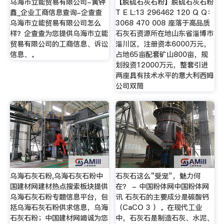
乌海市立能贸易有限公司-黄钟
【脱硫石灰石粉】脱硫石灰石粉
鑫_企业工商信息查询-企查查
T E L:13 296462 120 Q Q：
乌海市立能贸易有限公司怎么
3068 470 008 座落于高品质
样？企查查为您提供乌海市立能
石灰石资源所在地山东省淄博市
贸易有限公司的工商信息、诉讼
淄川区，注册资本6000万元，
信息、。
占地65亩配套矿山800亩，规
划投资12000万元，整套引进
两座具有技术水平的意大利西姆
公司双筒
乌海石灰石粉,乌海石灰石粉中
石灰石这么“受宠”，魅力何
国建材网建材热点搜索板块提供
在？ - 中国粉体网中国粉体网
乌海石灰石粉专题信息平台，包
讯 石灰石的主要成分是碳酸钙
括乌海石灰石粉供求信息，乌海
（CaCO 3 ）。在现代工业
石灰石粉；中国建材网竭诚为您
中，石灰石是制造石灰、水泥、