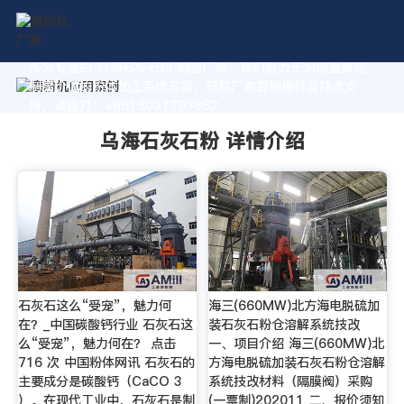
作为专业的 乌海石灰石粉 制造厂家，我们致力于为您量身定
制高价值的粉体加工系统方案。获取厂家直销报价及技术支
持，请拨打：+8618037793862
乌海石灰石粉 详情介绍
石灰石这么“受宠”，魅力何
海三(660MW)北方海电脱硫加
在？_中国碳酸钙行业 石灰石这
装石灰石粉仓溶解系统技改
么“受宠”，魅力何在？ 点击
一、项目介绍 海三(660MW)北
716 次 中国粉体网讯 石灰石的
方海电脱硫加装石灰石粉仓溶解
主要成分是碳酸钙（CaCO 3
系统技改材料（隔膜阀）采购
）。在现代工业中，石灰石是制
(一票制)202011 二、报价须知