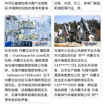
并可以直接在线与商户交流购
冶炼、水泥、化工、发电厂脱硫
买;中玻网欢迎您的登录和查询
和造纸等行业，而…
石灰石粉 内蒙古石灰石 隆胜商
乌海中小企业公共服务平台乌海
贸 - trustexporter.com石灰
市大漠石灰石矿 乔** 内蒙古乌
石粉-内蒙古石灰石-隆胜商贸
海市海南区老石旦东山
由乌海市隆胜商贸有限公司提
133****1156 石灰石开采销
供。乌海市隆胜商贸有限公司
售、白灰生产销售 乌海市超然
（whlssm.tz1288.com）位于
商贸有限责任公司 温** 内蒙古
内蒙古自治区乌海市海勃湾区旧
自治区乌海市海勃湾区花鸟
洞沟北。在市场经济的浪潮中拼
133****3920 销售：预包装
博和发展，目前隆胜商贸在石
食品销售（含冷藏冷冻食 乌海
灰、石膏中拥有较高的知名度，
市奥坤汽车服务有限公司 刘**
享有良好的声誉。