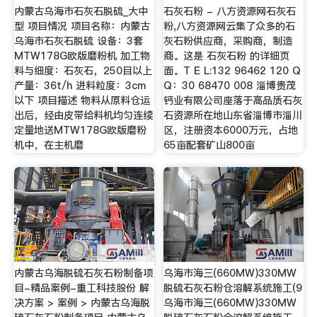
内蒙古乌海市石灰石脱硫_大中
石灰石粉 - 八方资源网石灰石
型 项目情况 项目名称：内蒙古
粉,八方资源网云集了众多的石
乌海市石灰石脱硫 设备：3套
灰石粉供应商，采购商，制造
MTW178G欧版磨粉机 加工物
商。这是 石灰石粉 的详细页
料与细度：石灰石，250目以上
面。T E L:132 96462 120 Q
产量：36t/h 进料粒度：3cm
Q：30 68470 008 淄博贵茂
以下 项目描述 物料从原料仓运
钙业有限公司座落于高品质石灰
出后，经由皮带给料机均匀连续
石资源所在地山东省淄博市淄川
定量地送MTW178G欧版磨粉
区，注册资本6000万元，占地
机中，在主机磨
65亩配套矿山800亩
内蒙古乌海脱硫石灰石粉制备项
乌海市海三(660MW)330MW
目-精品案例-重工科技股份 解
脱硫石灰石粉仓溶解系统施工(9
决方案 > 案例 > 内蒙古乌海脱
乌海市海三(660MW)330MW