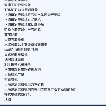
淄博干粉砂浆设备
TRMS矿渣立磨通风量
上海建冶磨粉机矸石对水体污染严重吗
上海建冶磨粉机立式磨机
上海建冶磨粉机高粘度粉碎
矿粉立磨可以生产石粉吗
高压轱磨
大理石磨粉机
水泥粉磨站主要设备设施明细
cad矿山机电制图 视频
立式梯形粉磨机
德国超细磨机
325粉粹机器设备
河南省辉县市粉碎机系列
大板磨机产量
打白灰机
上海建冶磨粉机百力克矿机
上海建冶磨粉机国内有用立磨生产石灰石粉的吗？
杯式电磁式粉碎机
地图