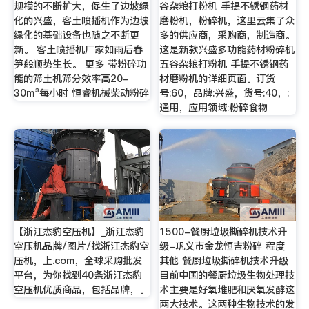
规模的不断扩大，促生了边坡绿
谷杂粮打粉机 手提不锈钢药材
化的兴盛，客土喷播机作为边坡
磨粉机，粉碎机，这里云集了众
绿化的基础设备也随之不断更
多的供应商，采购商，制造商。
新。 客土喷播机厂家如雨后春
这是新款兴盛多功能药材粉碎机
笋般顺势生长。 更多 带粉碎功
五谷杂粮打粉机 手提不锈钢药
能的筛土机筛分效率高20-
材磨粉机的详细页面。订货
30m³每小时 恒睿机械柴动粉碎
号:60，品牌:兴盛，货号:40，:
通用，应用领域:粉碎食物
【浙江杰豹空压机】_浙江杰豹
1500-餐厨垃圾撕碎机技术升
空压机品牌/图片/找浙江杰豹空
级-巩义市金龙恒吉粉碎 程度
压机，上.com，全球采购批发
其他 餐厨垃圾撕碎机技术升级
平台，为你找到40条浙江杰豹
目前中国的餐厨垃圾生物处理技
空压机优质商品，包括品牌，。
术主要是好氧堆肥和厌氧发酵这
两大技术。这两种生物技术的发