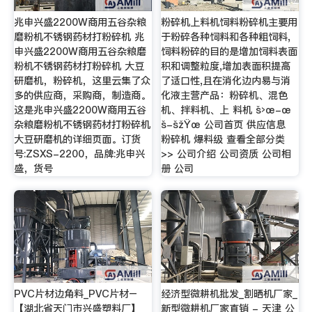
兆申兴盛2200W商用五谷杂粮
粉碎机上料机饲料粉碎机主要用
磨粉机不锈钢药材打粉碎机 兆
于粉碎各种饲料和各种粗饲料,
申兴盛2200W商用五谷杂粮磨
饲料粉碎的目的是增加饲料表面
粉机不锈钢药材打粉碎机 大豆
积和调整粒度,增加表面积提高
研磨机，粉碎机，这里云集了众
了适口性,且在消化边内易与消
多的供应商，采购商，制造商。
化液主营产品：粉碎机、混色
这是兆申兴盛2200W商用五谷
机、拌料机、上 料机 š›œ-œ
杂粮磨粉机不锈钢药材打粉碎机
š-šžŸœ 公司首页 供应信息
大豆研磨机的详细页面。订货
粉碎机 爆料级 查看全部分类
号:ZSXS-2200，品牌:兆申兴
>> 公司介绍 公司资质 公司相
盛，货号
册 公司
PVC片材边角料_PVC片材–
经济型微耕机批发_割晒机厂家_
【湖北省天门市兴盛塑料厂】
新型微耕机厂家直销 - 天津 公