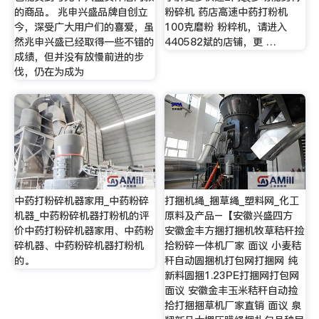
的商品。 兆申兴盛品牌自创立
粉碎机 药店高速中药打粉机
今，深受广大用户们的喜爱，虽
100克磨粉 粉粹机，请进入
然兆申兴盛已经取得一些不错的
440582斌的店铺，更 …
成绩，但并没有放慢前进的步
伐，仍在为成为
中药打粉碎机器家用_中药粉碎
打捆机绳_捆草绳_塑料网_化工
机器_中药粉碎机器打粉机的评
原料及产品–【安徽兴盛四方
价中药打粉碎机器家用、中药粉
安徽金丰方捆打捆机牧草秸秆捡
碎机器、中药粉碎机器打粉机
拾粉碎一体机厂家 面议 小麦秸
的。
秆自动圆捆机打包网打捆网 纯
新料圆捆1.23PE打捆网打包网
面议 安徽金丰玉米秸秆自动捡
拾打捆捆草机厂家直销 面议 泉