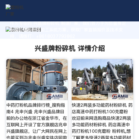
作为专业的 兴盛牌粉碎机 制造厂家，我们致力于为您量身定
制高价值的粉体加工系统方案。获取厂家直销报价及技术支
持，请拨打：+8618037793862
兴盛牌粉碎机 详情介绍
中药打粉机品牌排行榜_搜狗指
快速2两装多功能药材粉碎机 药
南4 兆申兴盛 兆申兴盛品牌目
店高速中药打粉机100克磨粉
前的办公地在浙江省金华市，在
欢迎前来网选购商品快速2两装
互联网上开设了官方旗舰店兆申
多功能药材粉碎机 药店高速中
兴盛旗舰店，让广大网民在网上
药打粉机100克磨粉 粉粹机,想
也能买到与兆申兴盛实体店同款
了解更多快速2两装多功能药材