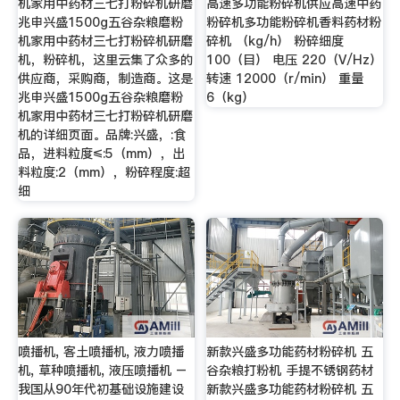
机家用中药材三七打粉碎机研磨
高速多功能粉碎机供应高速中药
兆申兴盛1500g五谷杂粮磨粉
粉碎机多功能粉碎机香料药材粉
机家用中药材三七打粉碎机研磨
碎机 （kg/h） 粉碎细度
机，粉碎机，这里云集了众多的
100（目） 电压 220（V/Hz）
供应商，采购商，制造商。这是
转速 12000（r/min） 重量
兆申兴盛1500g五谷杂粮磨粉
6（kg）
机家用中药材三七打粉碎机研磨
机的详细页面。品牌:兴盛，:食
品，进料粒度≤:5（mm），出
料粒度:2（mm），粉碎程度:超
细
喷播机, 客土喷播机, 液力喷播
新款兴盛多功能药材粉碎机 五
机, 草种喷播机, 液压喷播机 –
谷杂粮打粉机 手提不锈钢药材
我国从90年代初基础设施建设
新款兴盛多功能药材粉碎机 五