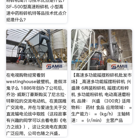
粉碎机简介与技术优点是什么？
SF-500型高速粉碎机 小型高
速中药粉碎机特等品技术优点介
绍是什么？
在电视购物经常看到
【高速多功能摇摆粉碎机批发市
westinghouse破壁机，是假洋
场】_高速多功能摇摆粉碎机 兴
鬼子么 1886年创办了公司后，
盛牌 6两装粉碎机 摇摆式粉粹
乔治·威斯汀豪斯购买了尼古拉·
机 多功能粉碎机 电动高速磨粉
特斯拉的交流电动机，在美国推
机 品牌： 兴盛 （300克) 适用
广交流电。并在与爱迪生关于交
物料： 药材 食品 应用领域： =
直流输电论战中取胜（这段故事
生产能力： =（kg/h） 主轴转
有兴趣的同学可以去看电影《电
速： =（r/min） 主营产品
力之战》），这让交流电在美国
广泛应用，公司也随之兴盛。