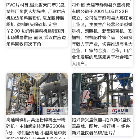
PVC片材等,湖北省天门市兴盛
司介绍 天津市静海县兴盛机械
塑料厂负责人胡先生, 厂家供应
有限公司于2001年05月22日
机边边角料磨粉机 尼龙胶棒磨
成立，公司位于静海县大郝庄乡
粉机 塑料胶头粉碎机 定金
工业区，主要生产经营经济型微
￥2.00 边角料磨粉机远销国外
耕机、割晒机、新型微耕机、割
市场博昌供应 面议 武汉供应边
捆机、农机配件等产品，公司多
角料回收再次下角
年致力于产业，切实推进与各大
企业、厂家的合资、合作，用产
业化发展的思路服务于社会和广
大用户。
高速粉碎机-高速粉碎机玉米粉
绍兴新兴盛仪器-绍兴新兴盛仪
碎机：主轴额定转速是5600转
器品牌、图片、排行榜 - 绍兴
\分，你们配低速 小型高速中药
新兴盛仪器品牌/图片/