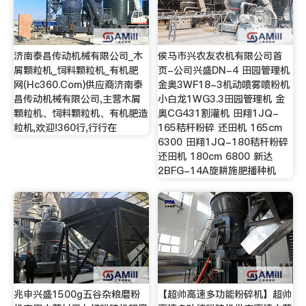
济南泰昌传动机械有限公司_木
侯马市兴农友农机有限公司首
屑颗粒机_饲料颗粒机_有机肥
页-公司兴盛DN-4 田园管理机
网(Hc360.Com)供应商济南泰
金奥3WF18-3机动喷雾喷粉机
昌传动机械有限公司,主营木屑
小白龙1WG3.3田园管理机 金
颗粒机、饲料颗粒机、有机肥造
奥CG431割灌机 田翔1JQ-
粒机,欢迎!360行,行行在
165秸秆粉碎 还田机 165cm
6300 田翔1JQ-180秸秆粉碎
还田机 180cm 6800 新达
2BFG-14A旋耕施肥播种机
兆申兴盛1500g五谷杂粮磨粉
【超帅高速多功能粉碎机】超帅