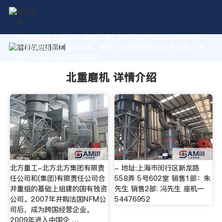
作为专业的 北重磨机 制造厂家，我们致力于为您量身定制高
价值的粉体加工系统方案。获取厂家直销报价及技术支持，请
拨打：+8618037793862
北重磨机 详情介绍
北方重工-北方北方集团有限责
- 地址:上海市闵行区新龙路
任公司和(集团)有限责任公司合
558弄 5号602室 销售1部：朱
并重组的基础上组建的国有独资
先生 销售2部: 冯先生 座机—
公司。2007年并购法国NFM公
54476952
司后，成为跨国经营企业。
2009年进入中国企 …