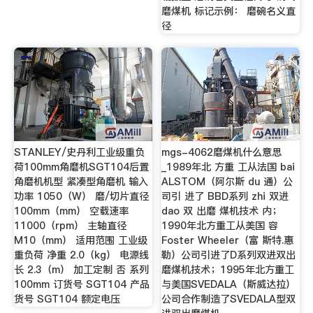
磨煤机 标记示例： 磨碗名义直
径
STANLEY/史丹利工业级重负
mgs-4062磨煤机什么意思
荷100mm角磨机SGT104后置
_1989年北 方重 工从法国 bai
角磨机机型 紧凑型角磨机 输入
ALSTOM（阿尔斯 du 通）公
功率 1050（W） 磨/切片直径
司引 进了 BBD系列 zhi 双进
100mm（mm） 空载速率
dao 双 出磨 煤机技术 内；
11000（rpm） 主轴直径
1990年北方重工从美国 容
M10（mm） 适用范围 工业级
Foster Wheeler（富 斯特.惠
重负荷 净重 2.0（kg） 电源线
勒）公司引进了D系列双进双出
长 2.3（m） 加工定制 否 系列
磨煤机技术；1995年北方重工
100mm 订货号 SGT104 产品
与美国SVEDALA（斯威达拉）
货号 SGT104 额定电压
公司合作制造了SVEDALA型双