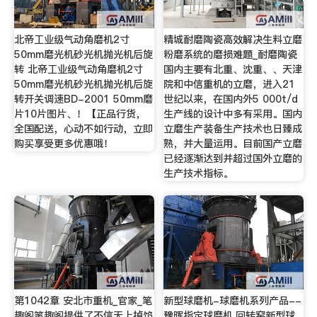
北帝工业级气动角磨机2寸
精城耐磨陶瓷高效解决生料立磨
50mm磨光机砂光机抛光机后旋
粉磨系统的磨损难题_耐磨陶瓷
转 北帝工业级气动角磨机2寸
国内主要有北重、沈重、、天津
50mm磨光机砂光机抛光机后旋
院和中信重机的立磨，进入21
转开关调速BD-2001 50mm磨
世纪以来，在国内外5 000t/d
片10片图片、！【正品行货，
生产线的设计中多有采用。国内
全国配送，心动不如行动，立即
立磨生产装备生产技术也日臻成
购买享受更多优惠哦！
熟，并大量运用。目前国产立磨
已经逐渐达到并超过国外立磨的
生产技术指标。
第1042章 安北市重机_官家_笔
新型球磨机-球磨机系列产品--
趣阁笔趣阁提供了不信天上掉馅
豫晖指定球磨机,回转窑新型球