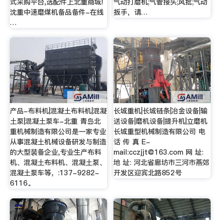
式采购平台,选配件上北重商城!
气动打磨机;气管接头;风批;气动
沈重中速磨煤机备品备件-在线
扳手，请…
…
产品-布料机|混凝土布料机|混凝
长城重机|长城链条|冶金设备|输
土泵|混凝土泵车-北重 青岛北
送设备|磨机设备|提升机|立磨机
重机械制造有限公司是一家专业
长城重型机械制造有限公司 电
从事混凝土机械设备研发与制造
话 传 真 E-
的大型装备企业,专业生产布料
mail:
cczjjt@163.com
网 址:
机、混凝土布料机、混凝土泵、
地 址: 河北省廊坊市三河市燕郊
混凝土泵车等，:137-9282-
开发区迎宾北路852号
6116。