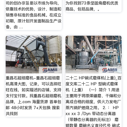
司的创办宗旨是以市场为导向，
为你找到73条坚固角磨机优质
依靠技术的优势，设计、制造和
商品，包括品牌，。
销售非标准的食品机械。在成立
初期，原计划开发面制品生产设
备，由 …
重晶石超细磨机-重晶石超细磨
二十二 HP碗式磨煤机(上重)_百
机高清大图，记录，可以选择旺
度文库二十二 HP 型碗式磨煤
旺在线，如实描述的店铺，支持
机（上重） （一）简介 1.用途
支付宝付款。找重晶石超细磨机
主要用于将原煤碾磨、干燥和分
品牌，上.com 海量货源 首单包
离成合格的细度，供火力发电厂
邮 48小时发货 7+天包换 搜索
蒸汽锅炉燃烧之用。 2. ： HP
共找到
xx xx 3 /Dyn 带动态分离器
（带静态分离器的无标注） 磨
辊数量 磨碗名义直径代号 碗式