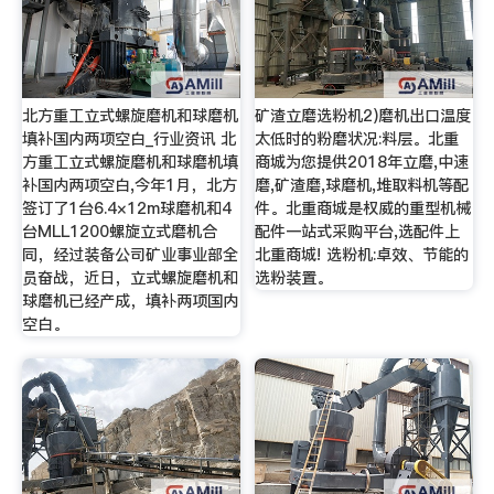
北方重工立式螺旋磨机和球磨机
矿渣立磨选粉机2)磨机出口温度
填补国内两项空白_行业资讯 北
太低时的粉磨状况:料层。北重
方重工立式螺旋磨机和球磨机填
商城为您提供2018年立磨,中速
补国内两项空白,今年1月，北方
磨,矿渣磨,球磨机,堆取料机等配
签订了1台6.4×12m球磨机和4
件。北重商城是权威的重型机械
台MLL1200螺旋立式磨机合
配件一站式采购平台,选配件上
同，经过装备公司矿业事业部全
北重商城! 选粉机:卓效、节能的
员奋战，近日，立式螺旋磨机和
选粉装置。
球磨机已经产成，填补两项国内
空白。