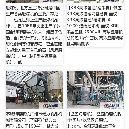
磨煤机_北方重工我公司是中国
【KRK高浓盘磨/精浆机】供应
生产各类磨煤机的主要厂家之
KRK高浓连续式盘磨机 面议
一，也是世界上生产磨煤机品
KRK高浓盘磨/精浆机 ￥
种、。自1958年沈重生产了我
10.00 造纸磨浆机 面议 KRK
国台钢球磨煤机以来，经历了仿
熊谷里机 2500-Ⅱ 高浓盘磨机
造、自行设计开发、引进技术、
总代理 特价 面议 高浓盘磨精浆
消化创新等艰苦历程，已全面建
机-英特耐森
立起北方重工自己的高（风扇磨
煤机）、中（MP型中速磨煤
机）、低
不锈钢磨浆机广州市健力食品机
【坚固角磨机】_坚固角磨机品
械有限公司（下简称“健力公
牌/图片/找坚固角磨机，
司”）成立于1994年。健力公
上.com，全球采购批发平台，