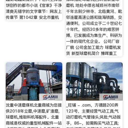
饼创作的都市小说《官家》干净
磨机 地处中原名域郑州市南邻
清爽无错字的文字章节：网友上
千年古刹少林寺、北临黄河、毗
传章节 第1042章 安北市重机
邻连霍高速公路和陇海铁路，交
通便利，公司成立于二十世纪七
十年代，经历30多年的艰苦拼
搏，已发展成为集生产、科研为
一体的现代化企业。 公司厂容
厂貌 公司金加工能力 球磨机发
货 新型球磨机简介 豫晖重工
沈重中速磨煤机北重商城为您提
_旺铺 - .com，方德路200弄
供2018年立磨,中速磨,矿渣磨,
123号，主要经营气动工具;气
球磨机,堆取料机等配件。北重
动打磨机;气管接头;风批;气动扳
商城是权威的重型机械配件一站
手，86-，如需购买气动工具;