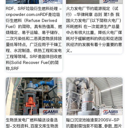
RDF、SRF垃圾衍生燃料处理 -
火力发电厂节约能源规定（试
cnpowder.com.cnRDF是垃圾
行）-华律网章 总则 第1条 我
衍生燃料（Refuse Derived
国火力发电厂(以下简称火电厂)
Fuel）的简称，具有热值高、燃
所耗燃料 在一次能源生产总量
烧稳定、易于运输、易于储存、
中占有很大比重，降低火电厂煤
二次污染低和二恶英类物质排放
耗对于缓解燃料的供应和促进国
量低等特点，广泛应用于干燥工
民经济的发展有着十分重要的意
程、水泥制造、供热工程和发电
义。
工程等领域。SRF是固体回收燃
料(Solid Recover Fuel)的简
称,SRF
生物质发电厂燃料输送设备选
隘口沉淀池抽渣泵200SV-SP
型-文档资料_百度文库生物质
抗磨耐腐蚀泵不阻塞_参数_图片