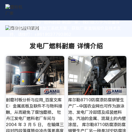
作为专业的 发电厂燃料耐磨 制造厂家，我们致力于为您量身
定制高价值的粉体加工系统方案。获取厂家直销报价及技术支
持，请拨打：+8618037793862
发电厂燃料耐磨 详情介绍
耐磨衬板分析与应用_百度文库
库尔勒8710防腐漆防腐钢管生
E：金属底板及联件不与物料接
产厂-中国农业网也可作为游泳
触，从而避免了腐蚀磨损。 牡
池、发电厂冷却塔及成装燃料
丹江发电厂燃料老厂车间与
油、汽油的金属、混凝土的内壁
2004 年 3 月 5 日， 在输煤三
涂层。 库尔勒8710防腐漆防腐
段对四段落煤筒中冲击落差高度
钢管生产厂另一种是3PP防腐涂