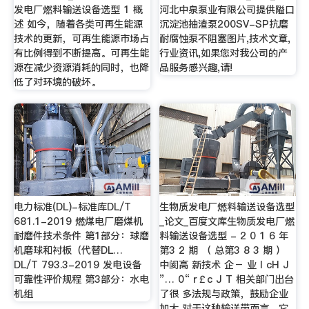
发电厂燃料输送设备选型 1 概
河北中泉泵业有限公司提供隘口
述 如今，随着各类可再生能源
沉淀池抽渣泵200SV-SP抗磨
技术的更新，可再生能源市场占
耐腐蚀泵不阻塞图片,技术文章,
有比例得到不断提高。可再生能
行业资讯,如果您对我公司的产
源在减少资源消耗的同时，也降
品服务感兴趣,请!
低了对环境的破坏。
电力标准(DL)-标准库DL/T
生物质发电厂燃料输送设备选型
681.1-2019 燃煤电厂磨煤机
_论文_百度文库生物质发电厂燃
耐磨件技术条件 第1部分：球磨
料输送设备选型 - 2 0 1 6 年
机磨球和衬板（代替DL…
第3 2 期 （ 总第3 8 3 期 ）
DL/T 793.3-2019 发电设备
中阂高 新技术 企－ 业 l cH J
可靠性评价规程 第3部分：水电
”… 0“ r￡c J T 相关部门出台
机组
了很 多法规与政策，鼓励企业
加大 对于这种输送带而言，它