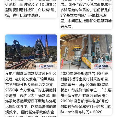
6 米处，同时安装了 10 块复合
层。 3PP与8710涂层都是属于
型陶瓷耐磨衬板和 10 块铸钢衬
多涂层结构体系的，它们都是由
板，进行比较性试验。
3个基本层构成：环氧粉末涂
层，中间层粘接剂和外层聚丙烯
夹克层。
发电厂输煤系统常见故障分析及
2020年设备部燃料专业8月份
处理_电力论文发电厂输煤系统
耐磨衬板等金属材料采购项目
常见故障分析及处理论文范文
询价单号：phpt005568询价
2550字 火力发电厂的主要燃料
状态：待报价询价单位：广东惠
是燃煤，现代火力厂通常采用输
州平海发电厂有限公司摘 要：
煤系统将燃煤源源不断地从煤场
2020年设备部燃料专业8月份
运输到煤斗中，以提高燃煤的燃
耐磨衬板等金属材料采购项目币
烧效率。 因此输煤系统的安全
种：rmb发布时间：2020