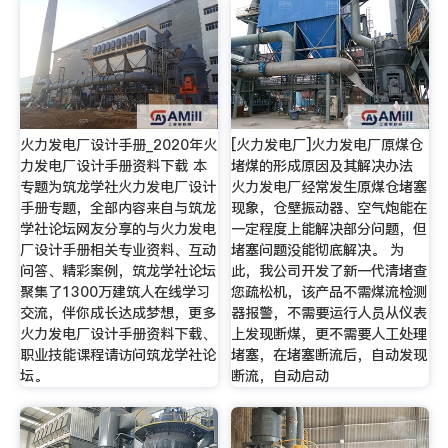
火力发电厂设计手册_2020年火
[火力发电厂]火力发电厂原煤仓
力发电厂设计手册资料下载 本
堵煤的形成原因及其解决办法
专题为筑龙学社火力发电厂设计
火力发电厂经常发生原煤仓堵塞
手册专题，全部内容来自与筑龙
现象，仓壁振动器、空气炮能在
学社论坛网友分享的与火力发电
一定程度上能解决部分问题，但
厂设计手册相关专业资料、互动
堵塞问题没能彻底解决。 为
问答、精彩案例，筑龙学社论坛
此，我公司开发了新一代清堵查
聚集了1300万建筑人在线学习
您疏松机，该产品不需煤流检测
交流，伴你成长达成梦想，更多
器报警，不需要运行人员从仪表
火力发电厂设计手册资料下载、
上发现断煤，更不需要人工处理
职业技能课程请访问筑龙学社论
堵塞，在堵塞断流后，自动发现
坛。
断流，自动启动