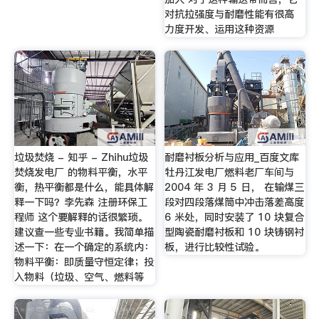
对抗拉强度与耐磨性能有很高
力度开发、运用这种资源
垃圾焚烧 - 知乎 - Zhihu垃圾
耐磨衬板分析与应用_百度文库
焚烧发电厂 的物料平衡，水平
牡丹江发电厂燃料老厂车间与
衡，热平衡都是什么，能具体解
2004 年 3 月 5 日， 在输煤三
释一下吗？李先森 注册环保工
段对四段落煤筒中冲击落差高度
程师 这个要解释的话很繁琐。
6 米处，同时安装了 10 块复合
建议查一些专业书籍。我简单描
型陶瓷耐磨衬板和 10 块铸钢衬
述一下：在一个确定的系统内：
板，进行比较性试验。
物料平衡：即质量守恒定律；投
入物料（垃圾、空气、燃料等