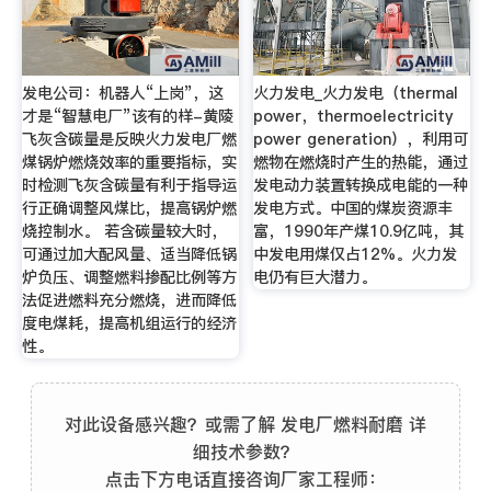
发电公司：机器人“上岗”，这
火力发电_火力发电（thermal
才是“智慧电厂”该有的样-黄陵
power，thermoelectricity
飞灰含碳量是反映火力发电厂燃
power generation），利用可
煤锅炉燃烧效率的重要指标，实
燃物在燃烧时产生的热能，通过
时检测飞灰含碳量有利于指导运
发电动力装置转换成电能的一种
行正确调整风煤比，提高锅炉燃
发电方式。中国的煤炭资源丰
烧控制水。 若含碳量较大时，
富，1990年产煤10.9亿吨，其
可通过加大配风量、适当降低锅
中发电用煤仅占12%。火力发
炉负压、调整燃料掺配比例等方
电仍有巨大潜力。
法促进燃料充分燃烧，进而降低
度电煤耗，提高机组运行的经济
性。
对此设备感兴趣？或需了解 发电厂燃料耐磨 详
细技术参数？
点击下方电话直接咨询厂家工程师：