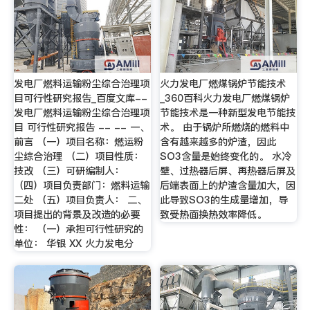
发电厂燃料运输粉尘综合治理项
火力发电厂燃煤锅炉节能技术
目可行性研究报告_百度文库--
_360百科火力发电厂燃煤锅炉
发电厂燃料运输粉尘综合治理项
节能技术是一种新型发电节能技
目 可行性研究报告 -- -- 一、
术。 由于锅炉所燃烧的燃料中
前言 （一）项目名称：燃运粉
含有越来越多的炉渣，因此
尘综合治理 （二）项目性质：
SO3含量是始终变化的。 水冷
技改 （三）可研编制人：
壁、过热器后屏、再热器后屏及
（四）项目负责部门：燃料运输
后端表面上的炉渣含量加大，因
二处 （五）项目负责人： 二、
此导致SO3的生成量增加，导
项目提出的背景及改造的必要
致受热面换热效率降低。
性： （一）承担可行性研究的
单位： 华银 XX 火力发电分