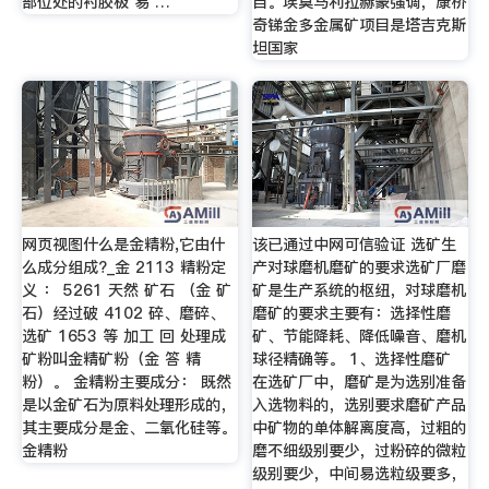
部位处的衬胶极 易 …
目。埃莫马利拉赫蒙强调，康桥
奇锑金多金属矿项目是塔吉克斯
坦国家
网页视图什么是金精粉,它由什
该已通过中网可信验证 选矿生
么成分组成?_金 2113 精粉定
产对球磨机磨矿的要求选矿厂磨
义 ： 5261 天然 矿石 （金 矿
矿是生产系统的枢纽，对球磨机
石）经过破 4102 碎、磨碎、
磨矿的要求主要有：选择性磨
选矿 1653 等 加工 回 处理成
矿、节能降耗、降低噪音、磨机
矿粉叫金精矿粉（金 答 精
球径精确等。 1、选择性磨矿
粉）。 金精粉主要成分： 既然
在选矿厂中，磨矿是为选别准备
是以金矿石为原料处理形成的，
入选物料的，选别要求磨矿产品
其主要成分是金、二氧化硅等。
中矿物的单体解离度高，过粗的
金精粉
磨不细级别要少，过粉碎的微粒
级别要少，中间易选粒级要多，