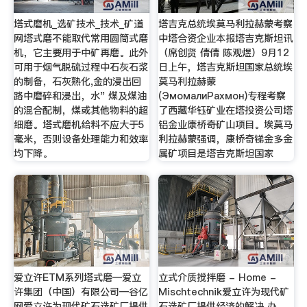
塔式磨机_选矿技术_技术_矿道
塔吉克总统埃莫马利拉赫蒙考察
网塔式磨不能取代常用圆筒式磨
中塔合资企业本报塔吉克斯坦讯
机，它主要用于中矿再磨。此外
（席创贤 倩倩 陈观煜）9月12
可用于烟气脱硫过程中石灰石浆
日上午，塔吉克斯坦国家总统埃
的制备，石灰熟化,金的浸出回
莫马利拉赫蒙
路中磨碎和浸出，水" 煤及煤油
(ЭмомалиРахмон)专程考察
的混合配制，煤或其他物料的超
了西藏华钰矿业在塔投资公司塔
细磨。塔式磨机给料不应大于5
铝金业康桥奇矿山项目。埃莫马
毫米，否则设备处理能力和效率
利拉赫蒙强调，康桥奇锑金多金
均下降。
属矿项目是塔吉克斯坦国家
爱立许ETM系列塔式磨—爱立
立式介质搅拌磨 - Home -
许集团（中国）有限公司—谷亿
Mischtechnik爱立许为现代矿
网爱立许为现代矿石选矿厂提供
石选矿厂提供经济的解决 办