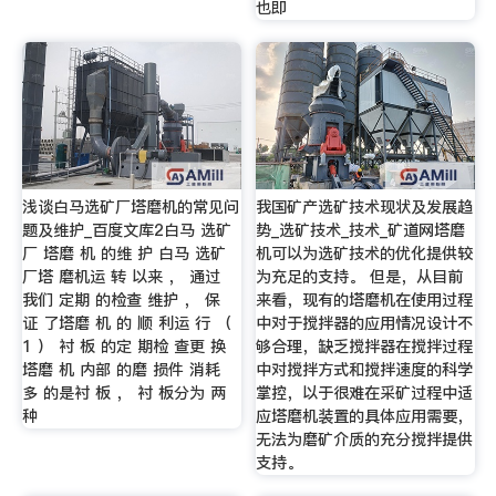
也即
浅谈白马选矿厂塔磨机的常见问
我国矿产选矿技术现状及发展趋
题及维护_百度文库2白马 选矿
势_选矿技术_技术_矿道网塔磨
厂 塔磨 机 的维 护 白马 选矿
机可以为选矿技术的优化提供较
厂塔 磨机运 转 以来 ， 通过
为充足的支持。 但是，从目前
我们 定期 的检查 维护 ， 保
来看，现有的塔磨机在使用过程
证 了塔磨 机 的 顺 利运 行 （
中对于搅拌器的应用情况设计不
1 ） 衬 板 的定 期检 查更 换
够合理，缺乏搅拌器在搅拌过程
塔磨 机 内部 的磨 损件 消耗
中对搅拌方式和搅拌速度的科学
多 的是衬 板 ， 衬 板分为 两
掌控，以于很难在采矿过程中适
种
应塔磨机装置的具体应用需要，
无法为磨矿介质的充分搅拌提供
支持。