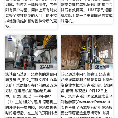
组成，机体为一焊接筒体，内壁
需要更细的磨机使有用矿物与与
附有保护衬里，筒体上开有能安
脉石有效解离。 HMT系列塔磨
装整个搅拌螺旋的大门，便于搅
机实际上是一个垂直圆筒的立式
拌螺旋的维护和对搅拌介质的更
球磨机。
换。
浅谈白马选矿厂塔磨机的常见问
该已通过中网可信验证 塔吉克
题及维护_图文_百度文库4 白马
总统埃莫马利拉赫蒙考察中塔合
选矿厂塔磨机存在的问题及改造
资企业本报塔吉克斯坦讯（席创
方法 在塔磨机使用的这几年
贤 倩倩 陈观煜）9月12日上
中，陆续出现以下一些问题：
午，塔吉克斯坦国家总统埃莫马
（1）主轴衬胶的磨损 塔磨机主
利拉赫蒙(ЭмомалиРахмон)
轴外侧有一层衬胶，在塔磨机长
专程考察了西藏华钰矿业在塔投
时间运行后，在主轴的顶端衬板
资公司塔铝金业康桥奇矿山项