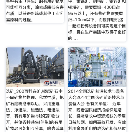
各种共生（伴生）的有用矿物尽
中，金银矿、铜精矿、铅锌矿和
可能相互分离，除去或降低有害
铜精矿，需要磨细-400目占
杂质，以获得冶炼或其他工业所
95%以上，还有些矿物需要磨
需原料的过程。
细-10um以下，而搅拌磨机这
一超细粉碎设备则可实现这个目
标，且在生产实践中取得了良好
的 …
选矿_360百科选矿,根据矿石中
2014全国选矿前沿技术与装备
不同矿物的物理、化学性质，把
大会2014全国选矿前沿技术与
矿石磨粉磨细以后，采用重选
装备大会 各有关单位： 近年
法、浮选法、磁选法、电选法
来，随着国民经济持续快速增
等，将有用矿物与脉石矿物分
长，经济增长中资源短缺的矛盾
开，并使各种共生(伴生)的有用
日益加剧。如何高效开发、有效
矿物尽可能相互分离，除去或降
利用金属矿山的难选矿和低品位