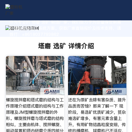
作为专业的 塔磨 选矿 制造厂家，我们致力于为您量身定制高
价值的粉体加工系统方案。获取厂家直销报价及技术支持，请
拨打：+8618037793862
塔磨 选矿 详情介绍
螺旋搅拌磨和塔式磨的结构与工
还在为原矿去除有害杂质、提升
作原理介绍塔式磨的结构与工作
品质而苦恼？那来了解一下 现
原理及JM型螺旋搅拌磨的外
阶段，易选矿优质矿减少，贫杂
形。螺旋搅拌磨与塔式磨的结构
难选矿增多，有害元素含量上
相似，主要由机体、搅拌螺旋、
升，有用矿物结晶粒度变细，传
驱动装置和塔内研磨介质四部分
统的棒磨机、球磨机已不适应，