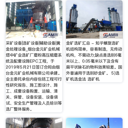
采矿设备|选矿设备|辅助设备|黄
金矿选矿汇总 - 知乎螺旋选矿
金处理设备_烟台金元矿业机械
机结构简单，容易制造，无传动
塔中矿业选矿厂磨粉高压辊磨系
机构，不需动力;缺点是选别6毫
统及配套设施EPC工程，于
米以上、0.05毫米以下及含有
2019年5月21日签订合同由烟
扁平状脉石的物料效果较差。国
台金元矿业机械有限公司承建。
外普遍用于选别砂金矿。 5)选
业主委托承包内容包括工程可行
矿机选金法 选矿机
性研究报告、施工图设计、施
工、成套设备购置、运输、清
关、保管、设备安装、设备调
试、安全生产管理及人员培训等
选厂整体服务。