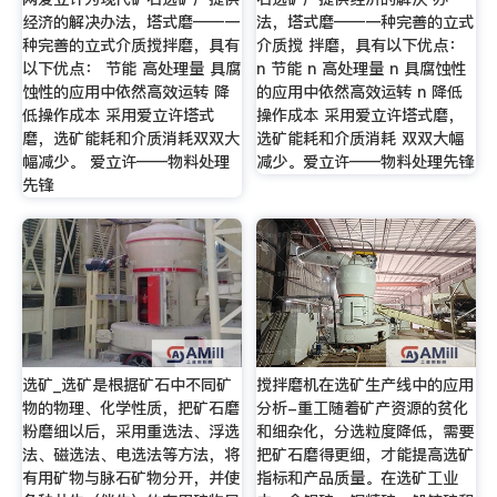
经济的解决办法，塔式磨——一
法，塔式磨——一种完善的立式
种完善的立式介质搅拌磨，具有
介质搅 拌磨，具有以下优点：
以下优点： 节能 高处理量 具腐
n 节能 n 高处理量 n 具腐蚀性
蚀性的应用中依然高效运转 降
的应用中依然高效运转 n 降低
低操作成本 采用爱立许塔式
操作成本 采用爱立许塔式磨，
磨，选矿能耗和介质消耗双双大
选矿能耗和介质消耗 双双大幅
幅减少。 爱立许——物料处理
减少。爱立许——物料处理先锋
先锋
选矿_选矿是根据矿石中不同矿
搅拌磨机在选矿生产线中的应用
物的物理、化学性质，把矿石磨
分析-重工随着矿产资源的贫化
粉磨细以后，采用重选法、浮选
和细杂化，分选粒度降低，需要
法、磁选法、电选法等方法，将
把矿石磨得更细，才能提高选矿
有用矿物与脉石矿物分开，并使
指标和产品质量。在选矿工业