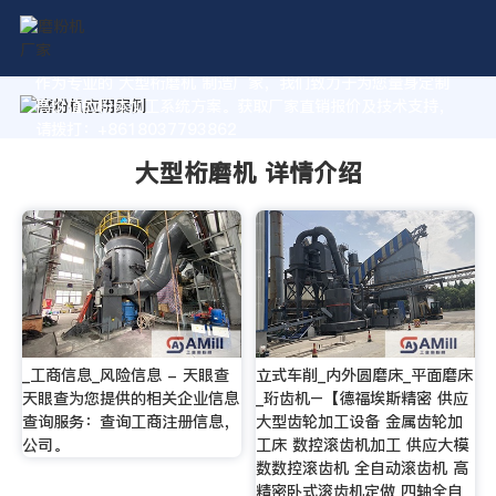
作为专业的 大型桁磨机 制造厂家，我们致力于为您量身定制
高价值的粉体加工系统方案。获取厂家直销报价及技术支持，
请拨打：+8618037793862
大型桁磨机 详情介绍
_工商信息_风险信息 - 天眼查
立式车削_内外圆磨床_平面磨床
天眼查为您提供的相关企业信息
_珩齿机–【德福埃斯精密 供应
查询服务：查询工商注册信息，
大型齿轮加工设备 金属齿轮加
公司。
工床 数控滚齿机加工 供应大模
数数控滚齿机 全自动滚齿机 高
精密卧式滚齿机定做 四轴全自