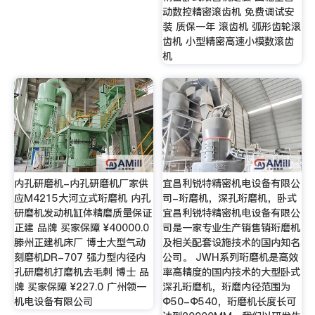
动数控精密滚齿机 免费调试安
装 质保一年 滚齿机 弧形齿轮滚
齿机 小型精密高速小模数滚齿
机
内孔研磨机-内孔研磨机厂家供
宜昌利锐特精密机电设备有限公
应M4215大河立式珩磨机 内孔
司-珩磨机，深孔珩磨机，卧式
研磨机发动机缸体精磨质量保证
宜昌利锐特精密机电设备有限公
正建 品牌 买家保障 ¥40000.0
司是一家专业生产销售销珩磨机
滕州正建机床厂 博士大型气动
及相关配套设施技术的国内知名
刻磨机DR-707 强力型内径内
公司。 JWH系列珩磨机是高效
孔研磨机打磨机去毛刺 博士 品
率高精度的国内技术的大型卧式
牌 买家保障 ¥227.0 广州领一
深孔珩磨机，珩磨内径范围为
机电设备有限公司
Φ50-Φ540，珩磨机长度长可