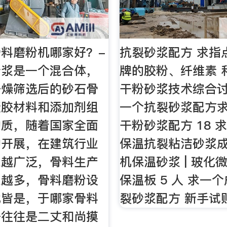
料磨粉机哪家好？-
抗裂砂浆配方 求指
砂浆是一个混合体，
牌的胶粉、纤维素 
干燥筛选后的砂石骨
干粉砂浆技术综合讨论
凝胶材料和添加剂组
一个抗裂砂浆配方
物质，随着国家全面
干粉砂浆配方 18 
的开展，在建筑行业
保温抗裂粘洁砂浆成
来越广泛，骨料生产
机保温砂浆 | 玻化微
来越多，骨料磨粉设
保温板 5 人 求一
比皆是，于哪家骨料
裂砂浆配方 新手试贴
好往往是二丈和尚摸