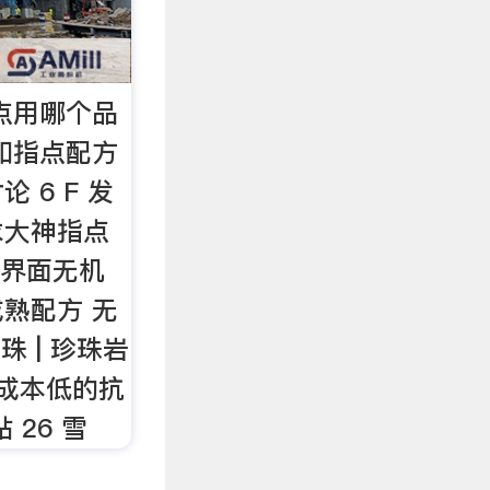
点用哪个品
和指点配方
 6 F 发
求大神指点
求界面无机
熟配方 无
珠 | 珍珠岩
个成本低的抗
 26 雪