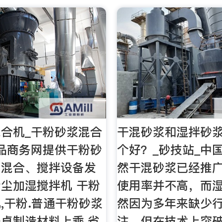
合机_干粉砂浆混合
干混砂浆和湿拌砂
品商务网提供干粉砂
个好？_砂技站_中
。混合、搅拌设备发
然干混砂浆已经推
尘加湿搅拌机 干粉
使用率并不高，而
,干粉.普通干粉砂浆
然因为多年来缺少
卓制造材料上乘.省
注，但在技术上突