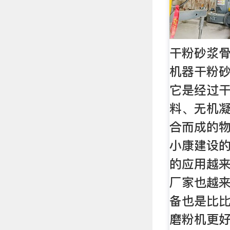
干粉砂浆骨
机器干粉
它是经过
料、无机
合而成的
小康建设
的应用越
厂家也越
备也是比
磨粉机更