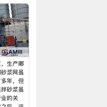
浆，生产哪
国砂浆网虽
广多年，但
湿拌砂浆虽
行业的关
破之后，近