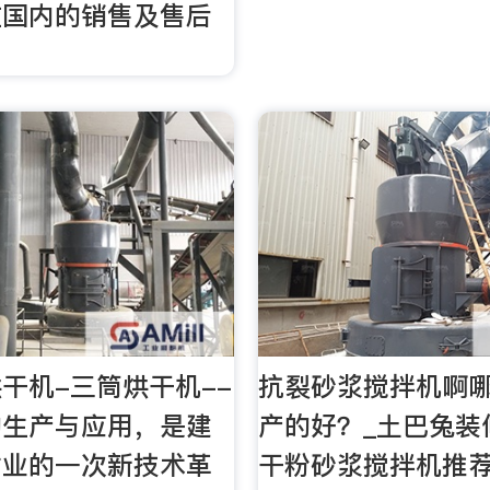
在国内的销售及售后
干机-三筒烘干机--
抗裂砂浆搅拌机啊
的生产与应用，是建
产的好？_土巴兔装
材业的一次新技术革
干粉砂浆搅拌机推