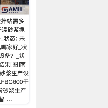
搅拌站需多
干混砂浆搅
状态: 未
哪家好_状
设备？_状
结果[图]南
粉砂浆生产设
BC600干
粉砂浆生产
留 …