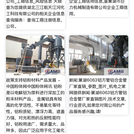
公司_工商信息_风险信息 天眼
企业工商信用信息,查巢湖市巨
查为您提供湖北三江航天江河化
力机械制造有限公司企业工商信
工科技有限公司的相关企业信息
用，
查询服务：查询工商注册信息，
公司。
政策支持铝粉材料产品发展 -
新闻:巢湖6063铝方管铝合金管
中国粉体网中国粉体网讯 铝粉
厂家直销_参数_图片_机电之家
是以电解铝为原料进行深加工的
网提供新闻:巢湖6063铝方管铝
粉末材料产品。 金属铝具有较
合金管厂家直销图片,技术文章,
高的化学活性，不易氧化等特
行业资讯,如果您对我公司的产
性。铝粉质轻，漂浮力高，遮盖
品服务感兴趣,请!
力强，对光和热的反射性能均
好。铝粉用途广、需求量大、品
种多，因此广泛应用于化工催化