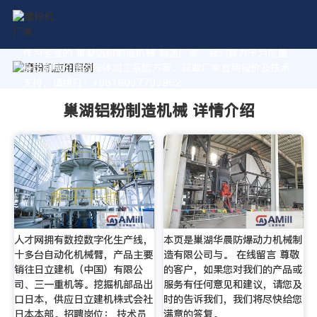
作为专业的 巢湖铝粉制造机械 制造厂家，我们致力于为您量
身定制高价值的粉体加工系统方案。获取厂家直销报价及技术
支持，请拨打：+8618037793862
巢湖铝粉制造机械 详情介绍
人才网拥有数控数字化生产线，
本页是巢湖华晨防爆动力机械制
十多台自动化机械臂，产品主要
造有限公司与。 在线留言 尊敬
销往日立建机（中国）有限公
的客户，如果您对我们的产品或
司、三一重机等。挖掘机部品出
服务有任何意见和建议，请您及
口日本，供应日立建机株式会社
时的告诉我们，我们将尽快给您
日本本部。招聘岗位： 技术员
满意的答复。