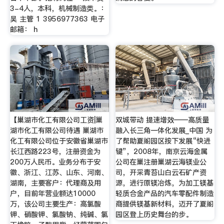
3-4人，本科，机械制造类。：
吴 主管 1 3956977363 电子
邮箱： h
【巢湖市化工有限公司工资|巢
双城带动 提速增效——高质量
湖市化工有限公司待遇 巢湖市
融入长三角一体化发展_中国 为
化工有限公司位于安徽省巢湖市
了帮助夏阁园区按下发展“快进
长江西路223号，注册资金为
键”，2008年，南京云海金属
200万人民币。业务分布于安
公司在巢注册巢湖云海镁业公
徽、浙江、江苏、山东、河南、
司，开采青苔山白云石矿产资
湖南，主要客户：代理商及用
源，进行原镁冶炼，为加工镁基
户，目前年营业额达10000
轻质合金产品的汽车零配件制造
万，该公司主要生产：高氯酸
商提供镁基新材料，迈开了夏阁
钾、硝酸钾、氯酸钠、纯碱、氯
园区登上历史舞台的步。