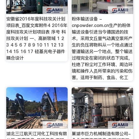
安徽省2016年度科技攻关计划
粉体输送设备 -
项目表_百度文库附件4 2016年
cnpowder.com.cn生产的粉体
度科技攻关计划项目表 序号 科
输送设备引进当今德国进的技
技攻关计划 一、高新领域 1 2
术，采用文丘里气动真空泵所产
3 4 5 6 7 8 9 10 11 12 13
生的负压将物料从一个地点通过
14 15 16 17 硅基光电子器件
管道输送另一个地点，整个输送
耦合设计
过程完全在密闭的状态下完成，
杜绝了粉尘对工作环境、周边环
境和操作人员所带来的污染和伤
害，适用于制药、食品、化工
湖北三江航天江河化工科技有限
巢湖市巨力机械制造有限公司-