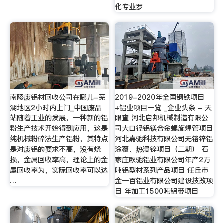
化专业罗
南陵废铝材回收公司在哪儿-芜
2019-2020年全国钢铁项目
湖地区2小时内上门_中国废品
+铝业项目一览 _企业头条 - 天
站随着工业的发展，一种新的铝
眼查 河北启邦机械制造有限公
粉生产技术开始得到应用，这是
司大口径铝镁合金螺旋焊管项目
纯机械粉碎法生产铝粉，其特点
河北嘉驰科技有限公司无铬锌铝
是对废铝的要求不高，没有烧
涂覆、热浸锌项目（二期） 石
损，金属回收率高，理论上的金
家庄欧驰铝业有限公司年产2万
属回收率为，实际回收率可以达
吨铝型材系列产品项目 任丘市
…
金一百铝业有限公司建设技改项
目 年加工1500吨铝带项目