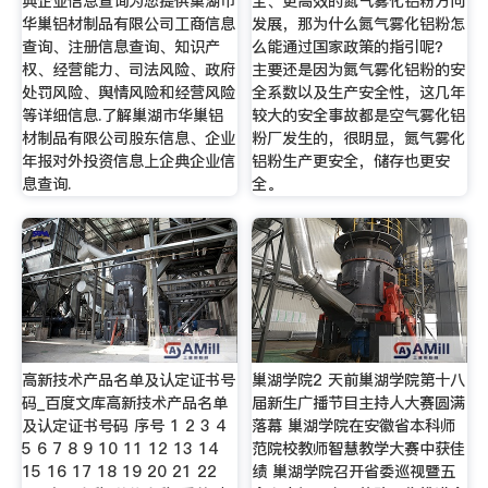
典企业信息查询为您提供巢湖市
全、更高效的氮气雾化铝粉方向
华巢铝材制品有限公司工商信息
发展，那为什么氮气雾化铝粉怎
查询、注册信息查询、知识产
么能通过国家政策的指引呢？
权、经营能力、司法风险、政府
主要还是因为氮气雾化铝粉的安
处罚风险、舆情风险和经营风险
全系数以及生产安全性，这几年
等详细信息.了解巢湖市华巢铝
较大的安全事故都是空气雾化铝
材制品有限公司股东信息、企业
粉厂发生的，很明显，氮气雾化
年报对外投资信息上企典企业信
铝粉生产更安全，储存也更安
息查询.
全。
高新技术产品名单及认定证书号
巢湖学院2 天前巢湖学院第十八
码_百度文库高新技术产品名单
届新生广播节目主持人大赛圆满
及认定证书号码 序号 1 2 3 4
落幕 巢湖学院在安徽省本科师
5 6 7 8 9 10 11 12 13 14
范院校教师智慧教学大赛中获佳
15 16 17 18 19 20 21 22
绩 巢湖学院召开省委巡视暨五