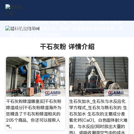
作为专业的 干石灰粉 制造厂家，我们致力于为您量身定制高
价值的粉体加工系统方案。获取厂家直销报价及技术支持，请
拨打：+8618037793862
干石灰粉 详情介绍
干石灰粉除湿哪里买|干石灰粉
生石灰加水_生石灰与水反应化
除湿成分|干石灰粉除湿海外为
学方程式_生石灰与熟石灰的 生
您精选了干石灰粉除湿相关的
石灰加水 生石灰的主要成分是
205个商品，你还可以按照人
氧化钙(CaO)，白色固体耐火难
气、
容。与水反应(同时放出大量的
热)，或吸收潮湿空气中的成水