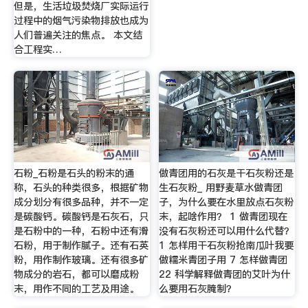
但是，生活垃圾焚烧厂实际运行
过程中的烟气污染物排放也成为
人们普遍关注的焦点。 本文结
合工程实…
石粉_石粉是石头的粉末的通
做青团用的石灰是干石灰粉还是
称，石头的种类很多，根据矿物
生石灰粉_ 用野麦草水做青团
成分划分有很多品种，并不一定
子，为什么要在水里放点石灰粉
是碳酸钙。碳酸钙是石灰石，只
末，起啥作用？ 1 做青团现在
是石粉中的一种，石粉中还有滑
没有石灰粉还可以用什么代替？
石粉，用于制作腻子。还有石英
1 怎样用干石灰粉抢南瓜叶我要
粉，用作制作玻璃。还有很多矿
做糯米青团子用 7 怎样做青团
物成分的岩石，都可以磨成粉
22 科学解释做青团的艾叶为什
末，用作不同的工艺及用途。
么要用石灰腌制？