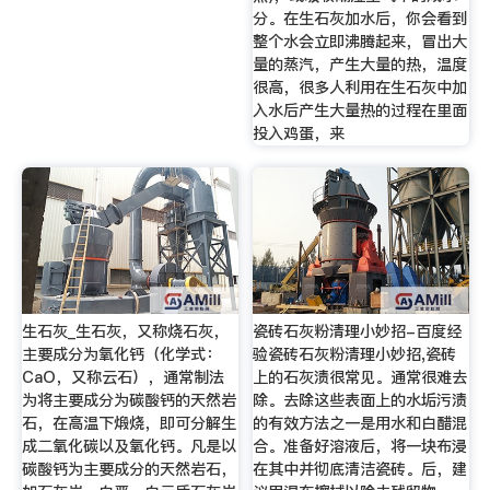
分。在生石灰加水后，你会看到
整个水会立即沸腾起来，冒出大
量的蒸汽，产生大量的热，温度
很高，很多人利用在生石灰中加
入水后产生大量热的过程在里面
投入鸡蛋，来
生石灰_生石灰，又称烧石灰，
瓷砖石灰粉清理小妙招-百度经
主要成分为氧化钙（化学式：
验瓷砖石灰粉清理小妙招,瓷砖
CaO，又称云石），通常制法
上的石灰渍很常见。通常很难去
为将主要成分为碳酸钙的天然岩
除。去除这些表面上的水垢污渍
石，在高温下煅烧，即可分解生
的有效方法之一是用水和白醋混
成二氧化碳以及氧化钙。凡是以
合。准备好溶液后，将一块布浸
碳酸钙为主要成分的天然岩石，
在其中并彻底清洁瓷砖。后，建