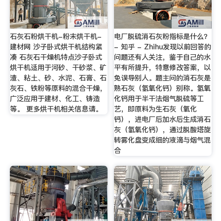
石灰石粉烘干机-粉末烘干机-
电厂脱硫消石灰粉指标是什么？
建材网 沙子卧式烘干机结构紧
- 知乎 - Zhihu发现以前回答的
凑 石灰石干燥机特点沙子卧式
问题还有人关注，鉴于自己的水
烘干机适用于河砂、干砂浆、矿
平有所提升，特意修改答案，以
渣、粘土、砂、水泥、石膏、石
免误导别人。题主问的消石灰是
灰石、铁粉等原料的混合干燥，
熟石灰（氢氧化钙）别称。氢氧
广泛应用于建材、化工、铸造
化钙用于半干法烟气脱硫等工
等。 更多烘干机相关信息请。
艺，即原料为生石灰（氧化
钙），进电厂后加水后生成消石
灰（氢氧化钙），通过脱酸塔旋
转雾化盘变成细的液滴与烟气混
合