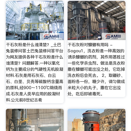
干石灰粉是什么谁清楚？_土巴
干石灰粉对蟑螂有用吗 -
兔装修问答土巴兔装修问答平台
Sogou1，洗衣粉是一种高效的
为网友提供各种干石灰粉是什么
诱杀蟑螂的药剂，其作用甚胜过
谁清楚？问题解答.一种以氧化
一些化学杀虫剂。做法是洗衣粉
钙为主要成分的气硬性无机胶凝
撒在蟑螂可能出没之处，它吃掉
材料.石灰是用石灰石、白云
洗衣粉后会死去。 2，取硼砂、
石、白垩、贝壳等碳酸钙含量高
面粉各一份，糖少许，调匀做成
的原料,经900～1100℃煅烧而
米粒大小的丸子，撒在它出没
成.石灰是人类早应用的胶凝材
处，吃后即被毒死。
料.公元前8世纪古希