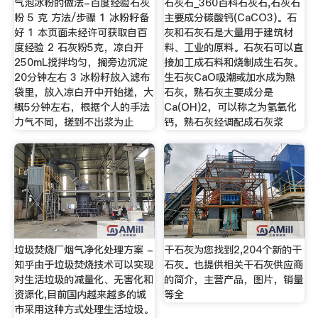
气泡冰粉的做法-百度经验石灰
石灰石_360百科石灰石,石灰石
粉 5 克 方法/步骤 1 冰粉籽备
主要成分碳酸钙(CaCO3)。石
好 1 本页面未经许可获取自百
灰和石灰石是大量用于建筑材
度经验 2 石灰粉5克，凉白开
料、工业的原料。石灰石可以直
250mL搅拌均匀，搁旁边沉淀
接加工成石料和烧制成生石灰。
20分钟左右 3 冰粉籽放入滤布
生石灰CaO吸潮或加水成为熟
袋里，放入凉白开中开始搓，大
石灰，熟石灰主要成分是
概5分钟左右，根据个人的手法
Ca(OH)2，可以称之为氢氧化
力气不同，搓到不出浆为止
钙，熟石灰经调配成石灰浆
垃圾焚烧厂烟气净化处理方案 -
干石灰为您找到2,204个新的干
知乎由于垃圾焚烧技术可以实现
石灰。也提供相关干石灰供应商
对生活垃圾的减量化、无害化和
的简介，主营产品，图片，销量
资源化,目前国内越来越多的城
等全
市采用这种方式处理生活垃圾。