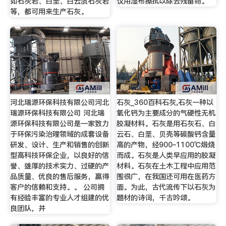
如石灰岩、白垩、白云质石灰岩
议用湿布擦拭以除去残留物。
等，都可用来生产石灰。
河北瑞源环保科技有限公司河北
石灰_360百科石灰,石灰一种以
瑞源环保科技有限公司 河北瑞
氧化钙为主要成分的气硬性无机
源环保科技有限公司是一家致力
胶凝材料。石灰是用石灰石、白
于环保污染治理领域的成套设备
云石、白垩、贝壳等碳酸钙含量
研发、设计、生产和销售的创新
高的产物，经900~1100℃煅烧
型高科技环保企业，以良好的信
而成。石灰是人类早应用的胶凝
誉、雄厚的技术实力、过硬的产
材料。石灰在土木工程中应用范
品质量、优良的售后服务，赢得
围很广，在我国还可用在医药方
客户的信赖和支持。。 公司拥
面。为此，古代流传下以石灰为
有经验丰富的专业人才组建的优
题材的诗词，千古吟颂。
良团队，并