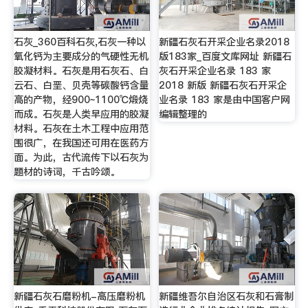
石灰_360百科石灰,石灰一种以
新疆石灰石开采企业名录2018
氧化钙为主要成分的气硬性无机
版183家_百度文库网址 新疆石
胶凝材料。石灰是用石灰石、白
灰石开采企业名录 183 家
云石、白垩、贝壳等碳酸钙含量
2018 新版 新疆石灰石开采企
高的产物，经900~1100℃煅烧
业名录 183 家是由中国客户网
而成。石灰是人类早应用的胶凝
编辑整理的
材料。石灰在土木工程中应用范
围很广，在我国还可用在医药方
面。为此，古代流传下以石灰为
题材的诗词，千古吟颂。
新疆石灰石磨粉机-高压磨粉机
新疆维吾尔自治区石灰和石膏制