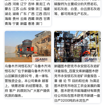
山西 河南 辽宁 吉林 黑龙江 内
碳酸钙为主要成分的天然岩石，
蒙古 江苏 山东 安徽 浙江 福建
如石灰岩、白垩、白云质石灰岩
湖北 湖南 广东 广西 江西 四川
等，都可用来生产石灰。
海南 贵州 云南 西藏 陕西 甘肃
青海 宁夏 新疆 香港 澳门
乌鲁木齐鸿恒石灰厂乌鲁木齐鸿
新疆图木舒克市永安坝石灰岩矿
恒石灰厂位于新疆乌鲁木齐市天
详查报告_百度文库新疆图木舒
山区解放北路92号 , 是一家私
克市永安坝石灰岩矿详查报告 -
营独资企业。本公司秉承 顾客
章 绪 论 节 目的和任务 为满足
上，锐意进取 的经营理念，坚
图木舒克市地区工农业发展的需
持 客户 的原则为广大客户提供
要，图木舒克市前海建材有限责
优质的服务。
任公司拟在图木舒克市新建一座
日产3200吨的水泥生产