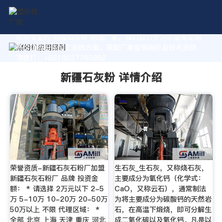
作为专业的 新疆石灰粉 制造厂家，我们致力于为您量身定制
高价值的粉体加工系统方案。获取厂家直销报价及技术支持，
请拨打：+8618037793862
新疆石灰粉 详情介绍
荣誉资质-新疆石灰石粉厂加盟
生石灰_生石灰，又称烧石灰，
新疆石灰石粉厂 品牌 投资金
主要成分为氧化钙（化学式：
额： * 请选择 2万元以下 2-5
CaO，又称云石），通常制法
万 5-10万 10-20万 20-50万
为将主要成分为碳酸钙的天然岩
50万以上 不限 代理区域： *
石，在高温下煅烧，即可分解生
全部 北京 上海 天津 重庆 河北
成二氧化碳以及氧化钙。凡是以