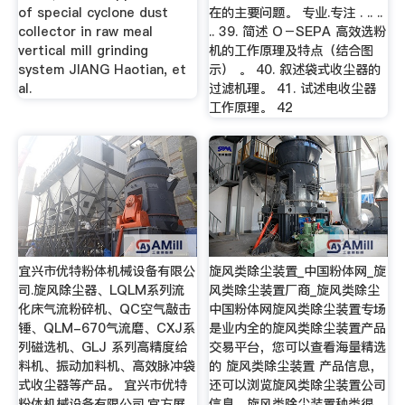
of special cyclone dust
在的主要问题。 专业.专注 . .. ..
collector in raw meal
.. 39. 简述 O－SEPA 高效选粉
vertical mill grinding
机的工作原理及特点（结合图
system JIANG Haotian, et
示） 。 40. 叙述袋式收尘器的
al.
过滤机理。 41. 试述电收尘器
工作原理。 42
宜兴市优特粉体机械设备有限公
旋风类除尘装置_中国粉体网_旋
司.旋风除尘器、LQLM系列流
风类除尘装置厂商_旋风类除尘
化床气流粉碎机、QC空气敲击
中国粉体网旋风类除尘装置专场
锤、QLM-670气流磨、CXJ系
是业内全的旋风类除尘装置产品
列磁选机、GLJ 系列高精度给
交易平台，您可以查看海量精选
料机、振动加料机、高效脉冲袋
的 旋风类除尘装置 产品信息，
式收尘器等产品。 宜兴市优特
还可以浏览旋风类除尘装置公司
粉体机械设备有限公司.官方展
信息，旋风类除尘装置种类很