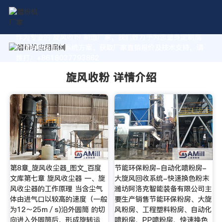
作为专业的 旋风收粉 制造厂家，我们致力于为您量身定制高
价值的粉体加工系统方案。获取厂家直销报价及技术支持，请
拨打：+8618037793862
旋风收粉 详情介绍
第8章_旋风收尘器_图文_百度
节能环保粉房-自动化喷粉房-
文库第七章 旋风收尘器 一、旋
大旋风回收系统-快速换色粉末
风收尘器的工作原理 当含尘气
潍坊阿洛克智能装备有限公司主
体由进气口以较高的速度（一般
要生产销售节能环保粉房、大旋
为12～25m／s)沿外圆筒 的切
风粉房、工程塑料粉房、自动化
向进入外圆筒后，形成旋转运
喷粉房、PP喷粉房、快速换色