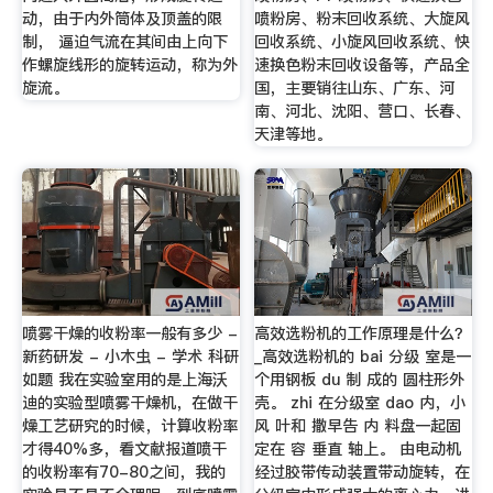
动，由于内外筒体及顶盖的限
喷粉房、粉末回收系统、大旋风
制， 逼迫气流在其间由上向下
回收系统、小旋风回收系统、快
作螺旋线形的旋转运动，称为外
速换色粉末回收设备等，产品全
旋流。
国，主要销往山东、广东、河
南、河北、沈阳、营口、长春、
天津等地。
喷雾干燥的收粉率一般有多少 -
高效选粉机的工作原理是什么？
新药研发 - 小木虫 - 学术 科研
_高效选粉机的 bai 分级 室是一
如题 我在实验室用的是上海沃
个用钢板 du 制 成的 圆柱形外
迪的实验型喷雾干燥机，在做干
壳。 zhi 在分级室 dao 内，小
燥工艺研究的时候，计算收粉率
风 叶和 撒早告 内 料盘一起固
才得40%多，看文献报道喷干
定在 容 垂直 轴上。 由电动机
的收粉率有70-80之间，我的
经过胶带传动装置带动旋转，在