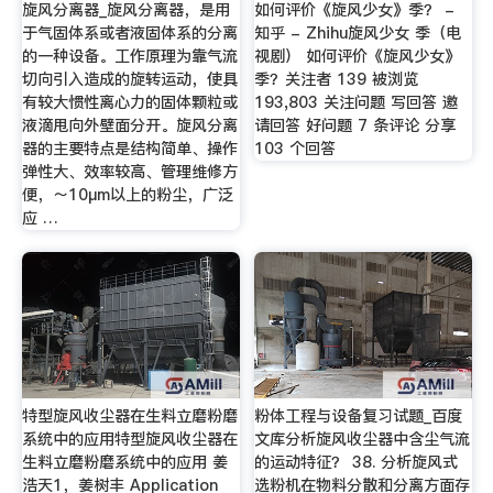
旋风分离器_旋风分离器，是用
如何评价《旋风少女》季？ -
于气固体系或者液固体系的分离
知乎 - Zhihu旋风少女 季（电
的一种设备。工作原理为靠气流
视剧） 如何评价《旋风少女》
切向引入造成的旋转运动，使具
季？关注者 139 被浏览
有较大惯性离心力的固体颗粒或
193,803 关注问题 写回答 邀
液滴甩向外壁面分开。旋风分离
请回答 好问题 7 条评论 分享
器的主要特点是结构简单、操作
103 个回答
弹性大、效率较高、管理维修方
便，～10μm以上的粉尘，广泛
应 …
特型旋风收尘器在生料立磨粉磨
粉体工程与设备复习试题_百度
系统中的应用特型旋风收尘器在
文库分析旋风收尘器中含尘气流
生料立磨粉磨系统中的应用 姜
的运动特征？ 38. 分析旋风式
浩天1，姜树丰 Application
选粉机在物料分散和分离方面存