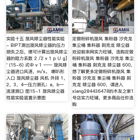
实验十五 旋风除尘器性能实验
定做粉碎机旋风 集粉器 沙克龙
- BIPT测出旋风除尘器的压力
集尘桶 集料器 刹克龙 除尘器
损失之后，便可计算出旋风除尘
欢迎前来网实力旺铺，选购定做
器的阻力系数 2 /2 v 1 p U g]
粉碎机旋风 集粉器 沙克龙 集尘
' (15-6) 式中 v 1 —— 旋风除
桶 集料器 刹克龙 除尘器 600,
尘器进口风速，m/s。 喇叭形
想了解更多定做粉碎机旋风 集
入口 旋风除尘器 风机 外排 1，
粉器 沙克龙 集尘桶 集料器 刹
2，3，4—压力测孔；a，b—
克龙 除尘器 600，请进入
流速测口 图15-1 旋风除尘器
xiang284436478的木友之家1
性能实验装置示意图
号店实力旺铺，更多商品任你选
购