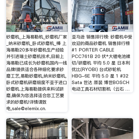
砂磨机_上海易勒机_砂磨机厂家
亚马逊 销售排行榜: 砂磨机中受
_纳米砂磨机_卧式砂磨机_棒 上
欢迎的商品砂磨机 销售排行榜
海易勒20多年砂磨机生产经验
#1 PORTER CABLE
并引进瑞士砂磨机技术,目前上
PCC761B 20 伏*大锂电池裸
海易勒已成长为砂磨机国内一线
切/研磨机 平均 5.0 星 日本利
品牌!提供适合各种细化要求砂
优比(RYOBI) 台式砂轮机
磨工艺,易勒砂磨机,纳米砂磨机,
HBG-6E 平均 5.0 星 1 #32
卧式砂磨机研磨细度不亚于进口
Sata 世达 原装 博世BOSCH
砂磨机.上海易勒提供来料试研
电动工具石材切割机（云石 …
磨,确保为您选择适合您工艺要
求的砂磨机!详情请致
电,
sale@elemix.cn
.