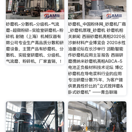
砂磨机-分散机-分级机-气流
砂磨机_中国粉体网_砂磨机厂商
磨-超微粉碎-实验室研磨机-粉
_砂磨机原理_砂磨机 砂磨机相
碎机 耐驰（上海）机械仪器有
关新闻 西丽砂磨机亮相2020长
限公司专业生产高品质分散和研
沙新材料产业博览会 2020水性
磨设备，主营产品有砂磨机、分
油墨论坛在长沙举行 派勒智能
散机、实验室研磨机、分级机、
作砂磨机应用主旨报告 西丽研
气流磨、粉碎机，厂家直销，！
磨携纳米砂磨机亮相ABCA-5
电池正负极材料技术论坛 博亿
砂磨机在导电浆料行业的应用
专注研磨分散75年，为客户提
供更具性价比的“立式搅拌磨&
卧式砂磨机” ——青岛联瑞