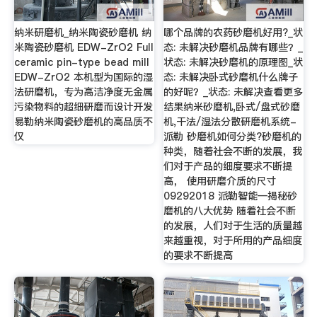
纳米研磨机_纳米陶瓷砂磨机 纳
哪个品牌的农药砂磨机好用?_状
米陶瓷砂磨机 EDW-ZrO2 Full
态: 未解决砂磨机品牌有哪些？_
ceramic pin-type bead mill
状态: 未解决砂磨机的原理图_状
EDW-ZrO2 本机型为国际的湿
态: 未解决卧式砂磨机什么牌子
法研磨机，专为高洁净度无金属
的好呢？_状态: 未解决查看更多
污染物料的超细研磨而设计开发
结果纳米砂磨机,卧式/盘式砂磨
易勒纳米陶瓷砂磨机的高品质不
机,干法/湿法分散研磨机系统-
仅
派勒 砂磨机如何分类?砂磨机的
种类，随着社会不断的发展，我
们对于产品的细度要求不断提
高， 使用研磨介质的尺寸
09292018 派勒智能—揭秘砂
磨机的八大优势 随着社会不断
的发展，人们对于生活的质量越
来越重视，对于所用的产品细度
的要求不断提高