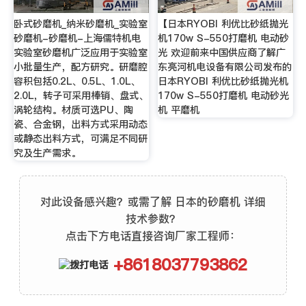
卧式砂磨机_纳米砂磨机_实验室
【日本RYOBI 利优比砂纸抛光
砂磨机-砂磨机-上海儒特机电
机170w S-550打磨机 电动砂
实验室砂磨机广泛应用于实验室
光 欢迎前来中国供应商了解广
小批量生产，配方研究。研磨腔
东亮河机电设备有限公司发布的
容积包括0.2L、0.5L、1.0L、
日本RYOBI 利优比砂纸抛光机
2.0L，转子可采用棒销、盘式、
170w S-550打磨机 电动砂光
涡轮结构。材质可选PU、陶
机 平磨机
瓷、合金钢，出料方式采用动态
或静态出料方式，可满足不同研
究及生产需求。
对此设备感兴趣？或需了解 日本的砂磨机 详细
技术参数？
点击下方电话直接咨询厂家工程师：
+8618037793862