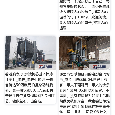
起勇气，下定决心忠于自己，每
都将是好的状态。下面小编整理
令人温暖人心的句子_描写人心
温暖的句子100句，欢迎阅读。
令人温暖人心的句子_描写人心
温暖
看透腕表心 解读机芯基本概念
哪里有伤感和经典的电影台词对
【图】_腕表_腕表小知识 一枚
白_影片：玻璃樽 04.世界上总
售价达50万欧元的复杂功能腕
有一半人不理解另一半人的快乐
表，跟一块仅卖50元人民币的
影片：爱玛 05.你以为我穷。不
普通手表究竟有何区别？制作工
漂亮，没有感情吗？如果上帝赐
艺、镶嵌钻石、出自名厂
给我美貌和财富，我也会让你难
于离开我的！象我现在难于离开
你一样！ 影片：简爱 06.什么