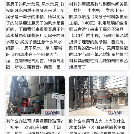
买房子的风水禁忌_风水禁忌_祥
材料的摩擦系数与耐磨性间关系
安阁风水网对于很多人来说，买
- 材料 - 小木虫 - 学术 科研
房子是一辈子的事情。所以买房
解决办法是（高分子材料版黄丽
子的时候要注意房子的风水是否
主编，140页）利用玻璃纤维增
好的，下面我们来看看买房子的
强或者近年来由于高分子液晶
风水禁忌有哪些吧！买房子的风
（LCP）的出现，为聚四氟乙烯
水禁忌 买房子要注意什么风水
提供了理想的耐摩擦，自润滑，
问题 一、房子风水，坐向要当
耐开裂的改性材料，采用高性能
旺 阳宅风水在于坐向是否当
的LCP与聚四氟乙烯制备的复合
运，立向得旺气则吉，得衰气则
材料其耐磨性能比纯的聚四氟乙
凶，所以古籍有云：向首一星
烯提高了
有什么办法可以看透磨砂玻璃？
吃什么水果可去火 上火吃什么
- 知乎 - Zhihu有问题，上知
水果好快下火·耳朵后面长疙瘩
乎。知乎，可信赖的问答社区，
是怎么回事·这5种食物是天然