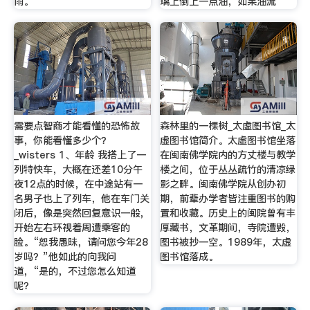
雨。
璃上倒上一点油，如果油流
需要点智商才能看懂的恐怖故
森林里的一棵树_太虚图书馆_太
事，你能看懂多少个？
虚图书馆简介。太虚图书馆坐落
_wisters 1、年龄 我搭上了一
在闽南佛学院内的方丈楼与教学
列特快车，大概在还差10分午
楼之间，位于丛丛疏竹的清凉绿
夜12点的时候，在中途站有一
影之畔。闽南佛学院从创办初
名男子也上了列车，他在车门关
期，前辈办学者皆注重图书的购
闭后，像是突然回复意识一般，
置和收藏。历史上的闽院曾有丰
开始左右环视着周遭乘客的
厚藏书，文革期间，寺院遭毁，
脸。“恕我愚昧，请问您今年28
图书被抄一空。1989年，太虚
岁吗？”他如此的向我问
图书馆落成。
道，“是的，不过您怎么知道
呢？