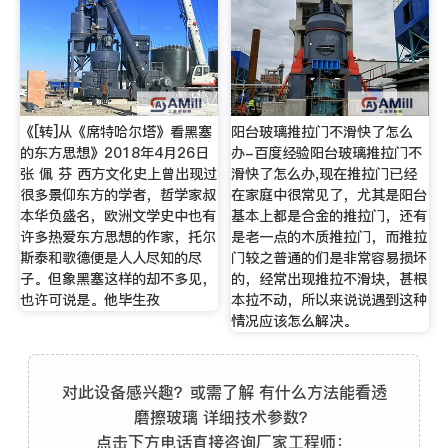
《[转]从《席特哈尔塔》看黑塞
阳台玻璃推拉门不滑快了怎么
的东方思想》2018年4月26日
办-百度经验阳台玻璃推拉门不
张 佩 芬 西方文化史上曾出现过
滑快了怎么办,现在推拉门已经
很多景仰东方的学者，哲学家叔
在家庭中很常见了，尤其是阳台
本华负盛名，欧洲文学史中也有
基本上都是合金的推拉门，还有
许多热爱东方思想的作家，托尔
是老一点的木质推拉门，而推拉
斯泰和歌德便是人人尽知的尽
门较之普通的们是非常容易损坏
子。但象黑塞这样的却不多见，
的，经常出现推拉不滑块，甚根
也许可说是。他毕生孜
本拉不动，所以来说说遇到这种
情况应该怎么解决。
对此设备感兴趣？或需了解 有什么方法能看透
磨擦玻璃 详细技术参数？
点击下方电话直接咨询厂家工程师：