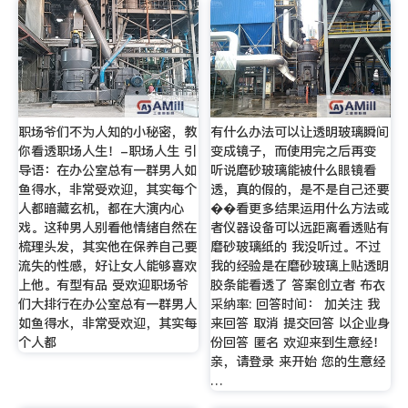
职场爷们不为人知的小秘密，教
有什么办法可以让透明玻璃瞬间
你看透职场人生！-职场人生 引
变成镜子，而使用完之后再变
导语：在办公室总有一群男人如
听说磨砂玻璃能被什么眼镜看
鱼得水，非常受欢迎，其实每个
透，真的假的，是不是自己还要
人都暗藏玄机，都在大演内心
��看更多结果运用什么方法或
戏。这种男人别看他情绪自然在
者仪器设备可以远距离看透贴有
梳理头发，其实他在保养自己要
磨砂玻璃纸的 我没听过。不过
流失的性感，好让女人能够喜欢
我的经验是在磨砂玻璃上贴透明
上他。有型有品 受欢迎职场爷
胶条能看透了 答案创立者 布衣
们大排行在办公室总有一群男人
采纳率: 回答时间： 加关注 我
如鱼得水，非常受欢迎，其实每
来回答 取消 提交回答 以企业身
个人都
份回答 匿名 欢迎来到生意经！
亲，请登录 来开始 您的生意经
…