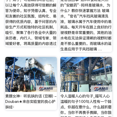
以让每个人高效获得可信赖的解
的“安眠药”·同样是玻璃水，为
答为使命。知乎凭借认真、专业
什么？教你快速掌握方法 玻璃
和友善的社区氛围，结构化、易
水，“官名”汽车挡风玻璃清洗
获得的优质内容，基于问答的内
液，玻璃水属于汽车使用中的易
容生产方式和独特的社区机制，
耗品。每天开车在路上良好的行
吸引、聚集了各行各业中大量的
驶视野是非常重要的，其他的油
亲历者、内行人、领域专家、领
水电在无法保证清晰的视野时都
域爱好者，将高质量的内容透过
是不那么重要的。而玻璃水的诞
生是应用于于风挡玻璃 …
素颜女神：听肌肤的话 (豆瓣) -
令人温暖人心的句子_描写人心
Douban★来自实验室的良心护
温暖的句子100句人性有一个弱
肤经：
点，你越在意什么，什么越折磨
你。当你不再畏手畏脚，当你鼓