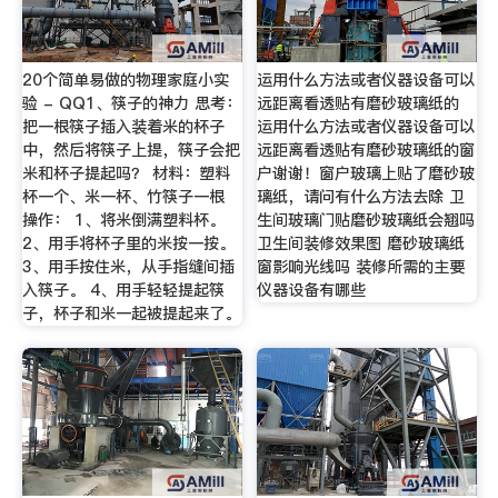
20个简单易做的物理家庭小实
运用什么方法或者仪器设备可以
验 - QQ1、筷子的神力 思考：
远距离看透贴有磨砂玻璃纸的
把一根筷子插入装着米的杯子
运用什么方法或者仪器设备可以
中，然后将筷子上提，筷子会把
远距离看透贴有磨砂玻璃纸的窗
米和杯子提起吗？ 材料：塑料
户谢谢！窗户玻璃上贴了磨砂玻
杯一个、米一杯、竹筷子一根
璃纸，请问有什么方法去除 卫
操作： 1、将米倒满塑料杯。
生间玻璃门贴磨砂玻璃纸会翘吗
2、用手将杯子里的米按一按。
卫生间装修效果图 磨砂玻璃纸
3、用手按住米，从手指缝间插
窗影响光线吗 装修所需的主要
入筷子。 4、用手轻轻提起筷
仪器设备有哪些
子，杯子和米一起被提起来了。