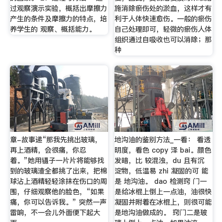
过观察演示实验，概括出摩擦力
施消除瘀伤处的淤血，这样才有
产生的条件及摩擦力的特点，培
利于人体快速愈伤。一般的瘀伤
养学生的 观察、概括能力。
自己处理即可，轻微的瘀伤人体
组织通过自吸收也可以消除；那
种
章-故事递“那我先挑出玻璃，
地沟油的鉴别方法_一看： 看透
再上酒精，会很痛，你忍
明度，看色 copy 泽 bai。颜色
着。”她用镊子一片片将能够找
发暗，比 较混浊，du 且有沉
到的玻璃渣全都挑了出来，把棉
淀物，低温易 zhi 凝固的可 能
球沾上酒精轻轻涂抹在伤口的周
是 地沟油。 dao 检测窍 门一
围，仔细观察他的脸色，“如果
是给冰棍上倒上一点油，油很快
痛，你可以告诉我。” 突然一声
凝固并附着在冰棍上，则很可能
雷响，不一会儿外面便下起大
是地沟油做成的。 窍门二是玻