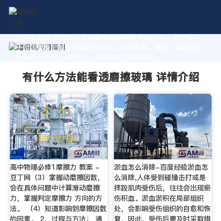
作为专业的 有什么方法能看透磨擦玻璃 制造厂家，我们致力
于为您量身定制高价值的粉体加工系统方案。获取厂家直销报
价及技术支持，请拨打：+8618037793862
有什么方法能看透磨擦玻璃 详情介绍
高中物理必修1摩擦力 教案 -
淤血怎么消除-百度经验淤血怎
豆丁网（3）掌握动磨擦因数，
么消除,人体受到碰撞击打或是
会在具体问题中计算滑动磨擦
摔跤肌肉受伤后，往往会出现瘀
力，掌握判定摩擦力 方向的方
伤积血。淤血淤积在局部组织
法。 （4）知道影响到摩擦因数
处，会影响受伤组织的自愈和恢
的因素。 2．过程与方法： 通
复，因此，受伤后要及时采取措