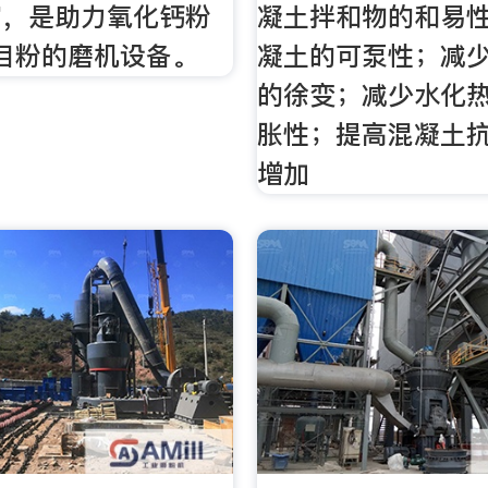
富，是助力氧化钙粉
凝土拌和物的和易
00目粉的磨机设备。
凝土的可泵性；减
的徐变；减少水化
胀性；提高混凝土
增加