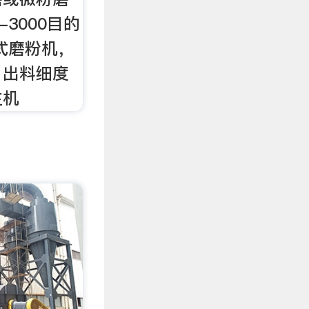
-3000目的
式磨粉机，
、出料细度
主机