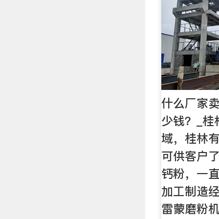
什么厂家
少钱？_桂
域，桂林
可供客户
钙粉，一
加工制造
雷蒙磨粉