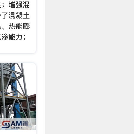
性；增强混
少了混凝土
热、热能膨
抗渗能力；