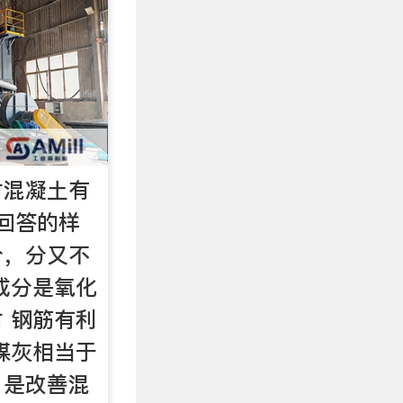
对混凝土有
回答的样
分，分又不
成分是氧化
 钢筋有利
煤灰相当于
，是改善混