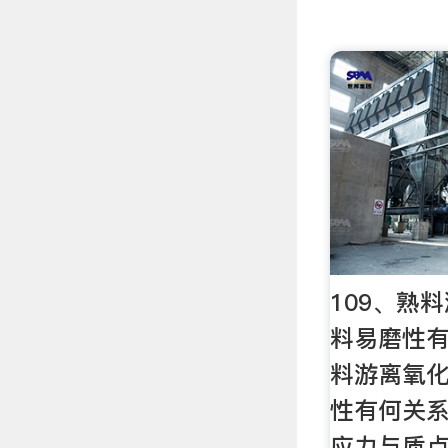
109、熟
料易磨性有
料游离氧
性有何关系
应力与质