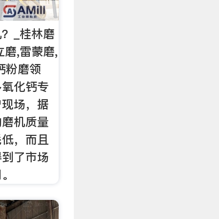
？_桂林磨
磨,雷蒙磨,
钙粉磨领
多氧化钙专
户现场，据
的磨机质量
耗低，而且
得到了市场
同。