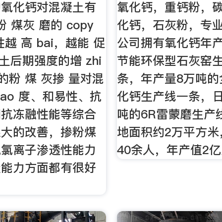
的氧化钙对混凝土有
氧化钙，重钙粉，
 煤灰 磨的 copy
化钙，石灰粉，专
越 高 bai，越能 促
公司拥有氧化钙年产
凝土后期强度的增 zhi
节能环保型石灰窑
的粉 煤 灰掺 量对混
条，年产量8万吨的
dao 度、和易性、抗
化钙生产线一条，日
和抗冻融性能等综合
吨的6R雷蒙磨生产
很大的改善，掺粉煤
地面积约2万平方米
抗氯离子渗透性能力
40余人，年产值2
盐能力方面都有很好