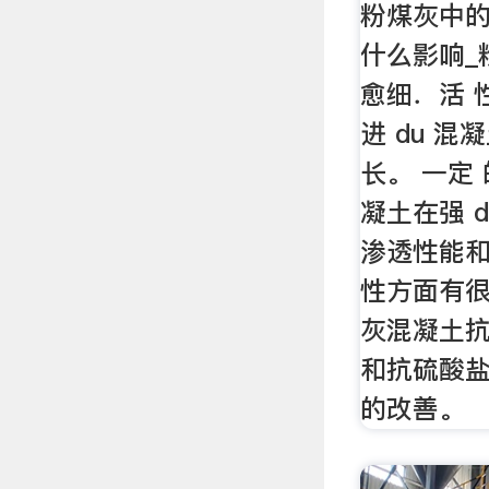
粉煤灰中
什么影响_粉
愈细．活 性
进 du 混
长。 一定 
凝土在强 
渗透性能
性方面有
灰混凝土
和抗硫酸
的改善。