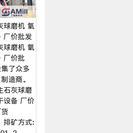
灰球磨机 氧
 厂价批发
灰球磨机 氧
 厂价批
云集了众多
，制造商。
生石灰球磨
干设备 厂价
订货
:，排矿方式:
01-2，