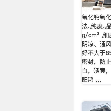
氧化钙氧化
法.,纯度.,
g/cm³ 
阴凉、通
好不大于8
密封，防止
白，淡黄，
阳鸿 …