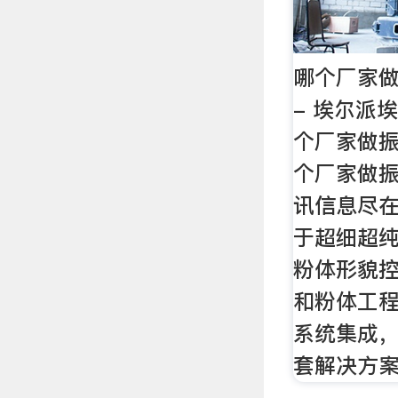
哪个厂家做
- 埃尔派
个厂家做
个厂家做
讯信息尽在
于超细超
粉体形貌
和粉体工
系统集成
套解决方