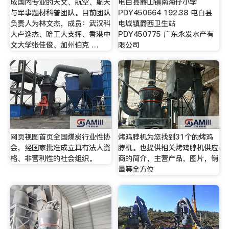
成国内专业的天文、航空、航天
电白县爵山镇南海仔小学
与军事题材科普团队。目前团队
PDY450664 192.38 电白县
负责人为林文杰，成员：武汉科
电城镇爵西卫生站
大卢逸杰、哈工大支挥、香港中
PDY450775 广东永发水产有
文大学张佳俊、加州伯克 …
限公司
网页视图首页全国煤炭行业性协
烤鸡脖机为您找到31个的烤鸡
会，经国家批准成立具有法人资
脖机。也提供相关烤鸡脖机供应
格、非营利性的社会组织。
商的简介，主营产品，图片，销
量等全方位