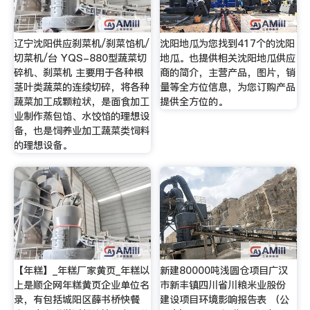
辽宁沈阳供应刹菜机/刹菜馅机/
沈阳地瓜为您找到417个的沈阳
切菜机/台 YQS-880型蔬菜切
地瓜。也提供相关沈阳地瓜供应
碎机、刹菜机 主要用于各种根
商的简介，主营产品，图片，销
茎叶类蔬菜的连续切碎，将各种
量等全方位信息，为您订购产品
蔬菜加工成颗粒状，是面食加工
提供全方位的。
业制作蒸包馅、水饺馅的理想设
备，也是饲养业加工蔬菜类饲料
的理想设备。
【年糕】_年糕厂家黄页_年糕以
新建80000吨浅圆仓项目广汉
上是顺企网年糕黄页企业单位名
市新丰镇四川省川粮米业股份
录，有包括城阳区薛书桥快餐
建设项目环境影响报告表 （公