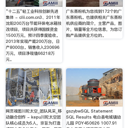
“十二五”轻工业科技创新先进
广东蒸粉机为您找到172个的广
集体 - clii.com.cn3、2011年
东蒸粉机。也提供相关广东蒸粉
沈阳200万台节能环保电冰箱技
机供应商的简介，主营产品，图
改项目，项目共获得国拨资金
片，销量等全方位信息，为您订
1500万元，预计四季度验收。
购产品提供全方位的。
2013年实现产能200万台，日
产8000台。销售收入230696
万元，项目净现值66218万
元。
网页视图川陀太空_团队风采_移
gszybwSQL Statement
动融合创作 - kepu川陀太空团
SQL Results 电白县电城镇幼
队核心成员为5人，宗旨为打造
儿园 PDY450626 1007.91