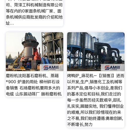
司、菏泽工科机械制造有限公司
等在内的0家面条机械厂家、面
条机械供应商批发商的介绍和地
址…
磨粉机沈阳基石磨粉机、蒸箱
烤鸭炉_麻花机–【(销售)】进而
*900 炉渣的用处 柳州碎石设
以开发,生产,销售化工及机械等
备销售 石场磨粉机要用多大的
系列产品,倡导小本创业,是我们
电缆 山东振动筛厂 肠粉磨粉机
的基本定位和目标,我们走过的
每一步虽然历经无数艰辛,却扎
扎实实,脚踏实地, 我们懂得创业
的艰难,所以我们珍惜现在的来
之不易,我们始终遵循:勇敢创新,
不断增长,努力