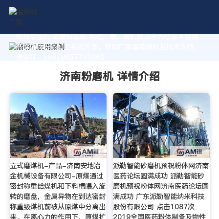
作为专业的 济南粉磨机 制造厂家，我们致力于为您量身定制
高价值的粉体加工系统方案。获取厂家直销报价及技术支持，
请拨打：+8618037793862
济南粉磨机 详情介绍
立式磨煤机-产品-济南安地冶
派勒智能砂磨机预祝粉体网济南
金机械设备有限公司-原煤通过
医药论坛圆满成功 派勒智能砂
密封称重给煤机和下料槽喂入旋
磨机预祝粉体网济南医药论坛圆
转的磨盘，金属异物在到达密封
满成功 广东派勒智能纳米科技
称重级煤机前被从原煤中分离出
股份有限公司 点击1087次
来。在离心力的作用下，原煤扩
2019全国医药粉体制备及物性