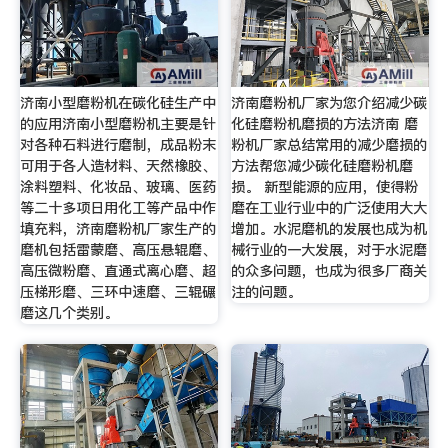
济南小型磨粉机在碳化硅生产中
济南磨粉机厂家为您介绍减少碳
的应用济南小型磨粉机主要是针
化硅磨粉机磨损的方法济南 磨
对各种石料进行磨制，成品粉末
粉机厂家总结常用的减少磨损的
可用于各人造材料、天然橡胶、
方法帮您减少碳化硅磨粉机磨
涂料塑料、化妆品、玻璃、医药
损。 新型能源的应用，使得粉
等二十多项日用化工等产品中作
磨在工业行业中的广泛使用大大
填充料，济南磨粉机厂家生产的
增加。水泥磨机的发展也成为机
磨机包括雷蒙磨、高压悬辊磨、
械行业的一大发展，对于水泥磨
高压微粉磨、直通式离心磨、超
的众多问题，也成为很多厂商关
压梯形磨、三环中速磨、三辊碾
注的问题。
磨这几个类别。