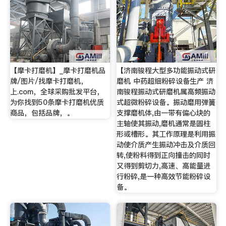
【摩卡打磨机】_摩卡打磨机品
【济南骏程大型多功能振动式研
牌/图片/找摩卡打磨机，
磨机 中药超细粉碎设备生产 济
上.com，全球采购批发平台，
南骏程振动式研磨机属高频振动
为你找到50条摩卡打磨机优质
式超微粉碎设备。振动磨用弹簧
商品，包括品牌，。
支撑磨机体,由一带有偏心块的
主轴使其振动,磨机通常是圆柱
形或槽形。其工作原理是利用振
动使介质产生振动冲击及介质回
转,使粉料得到正向撞击的同时
又得到剪切力,高速、高能量进
行粉碎,是一种高效节能粉碎设
备。