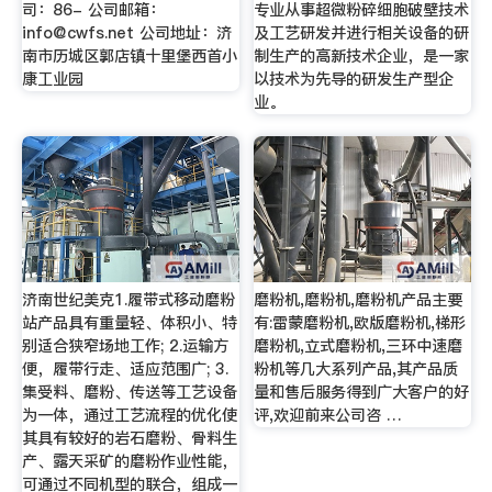
司：86- 公司邮箱：
专业从事超微粉碎细胞破壁技术
info@cwfs.net
公司地址：济
及工艺研发并进行相关设备的研
南市历城区郭店镇十里堡西首小
制生产的高新技术企业，是一家
康工业园
以技术为先导的研发生产型企
业。
济南世纪美克1.履带式移动磨粉
磨粉机,磨粉机,磨粉机产品主要
站产品具有重量轻、体积小、特
有:雷蒙磨粉机,欧版磨粉机,梯形
别适合狭窄场地工作; 2.运输方
磨粉机,立式磨粉机,三环中速磨
便，履带行走、适应范围广; 3.
粉机等几大系列产品,其产品质
集受料、磨粉、传送等工艺设备
量和售后服务得到广大客户的好
为一体，通过工艺流程的优化使
评,欢迎前来公司咨 …
其具有较好的岩石磨粉、骨料生
产、露天采矿的磨粉作业性能，
可通过不同机型的联合，组成一