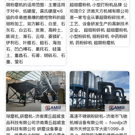
微粉磨机的适用范围：主要适用
超细磨粉机 小型打粉机品牌 公
于对中、低硬度，莫氏硬度≤6
司简介2 济南天方机械有限公司
级的非易燃易爆的脆性物料的超
是一家专业从事超微粉碎技术、
细粉加工，如方解石、白垩、石
工艺、设备研发生产的高新技术
灰石、白云石、炭黑、高岭土、
企业。 超细粉碎机 超细磨粉机
膨润土、滑石、云母、菱镁矿、
小型粉碎机 细粉碎机 中药粉碎
伊利石、叶腊石、蛭石、海泡
机 药粉碎机 超微粉磨机
石、凹凸棒石、累托石、硅藻
土、重晶石、石膏、明矾石、石
墨、萤石
球磨机,研磨机-济南青丘超威食
高速不锈钢粉碎机-济南市飞驰
品科技有限公司济南青丘超威食
机械设备有限公司 - foodjx济
品科技有限公司 研磨设备事业
南市天桥区东宇大街1099-8