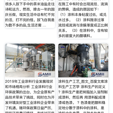
很多人放下手中的茶米油盐走往
在施工中有时会出现流挂、流淌
诗和远方。然而，除去一年的国
的弊病，造成的原因如下：
庆长假，现实生活中总有忙不完
（1）涂料本身粘度过低，或兑
的活，打不完的怪。放飞自我是
水过多。 （2）涂料施涂过厚
为数不多的品,生活还需 …
流挂或流淌与涂膜厚度成正比例
关系。 （3）在涂料中，含有较
多的密度大的颜填料。
2019年工业涂料行业发展现状
涂料生产工艺_图文_百度文库涂
和市场格局分析 工业涂料行业
料生产工艺学 涂料生产的定义
环保政策的出台，为企业原有产
? 涂料生产是把树脂加入溶剂制
品技术带来了挑战，同时也为开
成漆料，然后再 用漆料配成清
发环境友好型工业涂料企业带来
漆或色漆。 ? 色漆是把颜料稳
了机遇。随环保政策日益严厉，
定地分散于漆料中的涂料，是