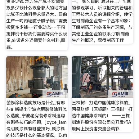
资多少钱 地方生产腻子粉需要
一、 实习目的 通过在工厂车间
投多少钱什么设备都大的地方因
的参观学习，听取相关的管理和
此腻子比涂料需求量还大。目前
工程技术人员的讲解介绍，使学
生产一吨内墙腻子腻子粉厂需要
生对制药企业有一个基本印象：
投资多少钱--行业动态--干粉
了解制药厂的必备生产环境，与
搅拌机干粉我们需要购买什么设
其他工业企业的联系;了解制药
备,处设备外还需要什么材料,需
生产的概况，获得制药工程
要。
装修涂料选购技巧是什么_有哪
三棵树：打造中国健康涂料的_
些a 新提出宁波老房装修涂料怎
网易财经（原标题：三棵树：打
么选购_宁波老房装修涂料选购
造中国健康涂料的） ——三棵
有哪些技巧的问题，joyce_lam
树涂料股份有限公司公开发行A
说明刷涂料有哪些技巧_刷涂料
股网上投资者交流会精彩
的技巧是什么的基本情况，吃肉