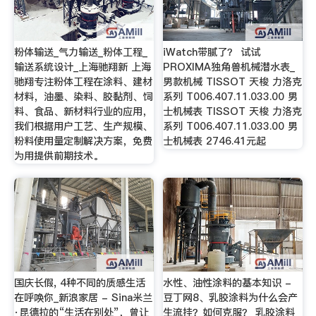
粉体输送_气力输送_粉体工程_
iWatch带腻了？ 试试
输送系统设计_上海驰翔新 上海
PROXIMA独角兽机械潜水表_
驰翔专注粉体工程在涂料、建材
男款机械 TISSOT 天梭 力洛克
材料，油墨、染料、胶黏剂、饲
系列 T006.407.11.033.00 男
料、食品、新材料行业的应用，
士机械表 TISSOT 天梭 力洛克
我们根据用户工艺、生产规模、
系列 T006.407.11.033.00 男
粉料使用量定制解决方案，免费
士机械表 2746.41元起
为用提供前期技术。
国庆长假, 4种不同的质感生活
水性、油性涂料的基本知识 -
在呼唤你_新浪家居 - Sina米兰
豆丁网8、乳胶涂料为什么会产
·昆德拉的“生活在别处”，曾让
生流挂？如何克服？ 乳胶涂料