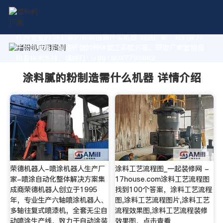
作为专业的 涂料腻的粉制造需什么机器 制造厂家，我们致力
于为您量身定制高价值的粉体加工系统方案。获取厂家直销报
价及技术支持，请拨打：+8618037793862
涂料腻的粉制造需什么机器 详情介绍
荣德机器人-喷涂机器人生产厂
涂料工艺流程图_一起装修网 -
家-喷涂自动化整体解决方案集
17house.com涂料工艺流程图
成商荣德机器人创立于1995
找到100个答案，涂料工艺流程
年，专业生产六轴喷涂机器人、
图,涂料工艺流程图片,涂料工艺
多轴往复式喷漆机，全套无尘自
流程效果图,涂料工艺流程装修
动喷涂生产线，致力于自动涂装
效果图，点击查看