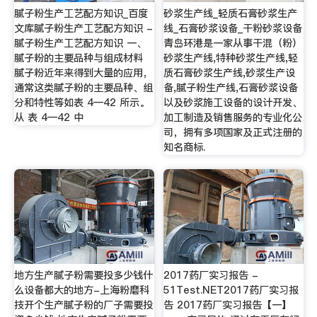
腻子粉生产工艺配方知识_百度
砂浆生产线_轻质石膏砂浆生产
文库腻子粉生产工艺配方知识 -
线_石膏砂浆设备_干粉砂浆设备
腻子粉生产工艺配方知识 一、
青岛环港是一家从事干混（粉）
腻子粉的主要品种与组成材料
砂浆生产线,特种砂浆生产线,轻
腻子粉近年来得到大量的应用，
质石膏砂浆生产线,砂浆生产设
通常这类腻子粉的主要品种、组
备,腻子粉生产线,石膏砂浆设备
分和特性等如表 4—42 所示。
以及砂浆施工设备的设计开发、
从 表 4—42 中
加工制造及销售服务的专业化公
司，拥有多项国家及正式注册的
知名商标.
地方生产腻子粉需要投多少钱什
2017药厂实习报告 -
么设备都大的地方-上海粉磨科
51Test.NET2017药厂实习报
技开个生产腻子粉的厂子需要投
告 2017药厂实习报告【一】