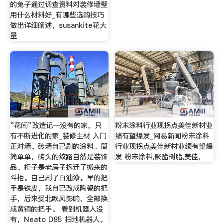
的兔子通过调查资料对装修墙壁
用什么材料好_有哪些选购技巧
做出详细阐述，susankite花大
量
“花间”改造记—没有的家，只
粉末涂料行业现拐点美佳新材业
有不断进化的家_装修主材 入门
绩有望爆发_网易新闻粉末涂料
正对墙。砖墙自己刷的涂料。简
行业现拐点美佳新材业绩有望爆
简单单，砖头的纹路自然是装饰
发 粉末涂料,聚酯树脂,美佳,
品。柜子是老房子拆迁了搬来的
斗柜。自己刷了白油漆。早的把
手是铁皮，我自己改成陶瓷的把
手，后来受北欧风影响，全部换
成黄铜的把手。 看到机器人没
有，Neato D85 扫地机器人。