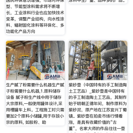
国民环保意识增强，市场对环保
涂料中生产量、品种多的产品。
型、节能型涂料需求将不断增
长，工业涂料行业也应加快技术
变革，调整产业结构，向水性涂
料、辐射固化涂料等环保化、多
功能化产品方向
生产腻了粉需要什么机器生产腻
紫砂壶（中国特有的手工制造陶
子粉需要什么机器,1.原料储存
土工艺品）_紫砂壶是中国特有
设备 腻子粉生产线中用于储存
的手工制造陶土工艺品，其制作
大宗原料,一般使用罐体设计,采
始于明朝正德年间，制作原料为
用槽罐车上料。工程施工时只需
紫砂泥，原产地在江苏宜兴丁蜀
要加2个原料小储罐,用于存放小
镇。紫砂壶在拍卖市场行情看
宗的原料, 如胶粉、助
涨，是具有收藏价值的“古
董”，名家大师的作品往往一壶