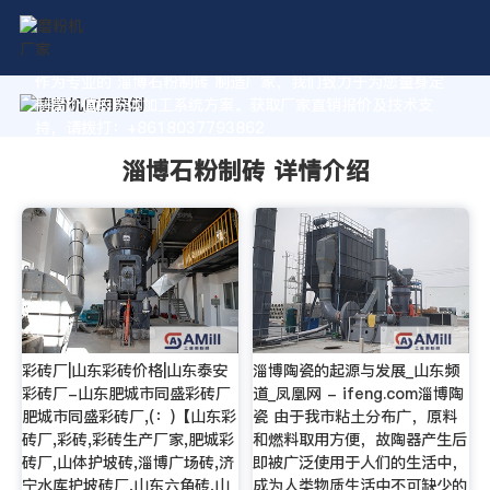
作为专业的 淄博石粉制砖 制造厂家，我们致力于为您量身定
制高价值的粉体加工系统方案。获取厂家直销报价及技术支
持，请拨打：+8618037793862
淄博石粉制砖 详情介绍
彩砖厂|山东彩砖价格|山东泰安
淄博陶瓷的起源与发展_山东频
彩砖厂-山东肥城市同盛彩砖厂
道_凤凰网 - ifeng.com淄博陶
肥城市同盛彩砖厂,(：)【山东彩
瓷 由于我市粘土分布广，原料
砖厂,彩砖,彩砖生产厂家,肥城彩
和燃料取用方便，故陶器产生后
砖厂,山体护坡砖,淄博广场砖,济
即被广泛使用于人们的生活中，
宁水库护坡砖厂,山东六角砖,山
成为人类物质生活中不可缺少的