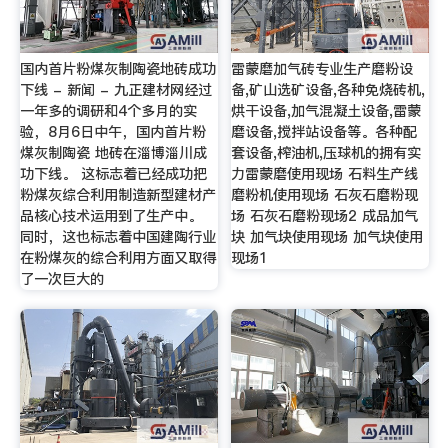
国内首片粉煤灰制陶瓷地砖成功
雷蒙磨加气砖专业生产磨粉设
下线 - 新闻 - 九正建材网经过
备,矿山选矿设备,各种免烧砖机,
一年多的调研和4个多月的实
烘干设备,加气混凝土设备,雷蒙
验，8月6日中午，国内首片粉
磨设备,搅拌站设备等。各种配
煤灰制陶瓷 地砖在淄博淄川成
套设备,榨油机,压球机的拥有实
功下线。 这标志着已经成功把
力雷蒙磨使用现场 石料生产线
粉煤灰综合利用制造新型建材产
磨粉机使用现场 石灰石磨粉现
品核心技术运用到了生产中。
场 石灰石磨粉现场2 成品加气
同时，这也标志着中国建陶行业
块 加气块使用现场 加气块使用
在粉煤灰的综合利用方面又取得
现场1
了一次巨大的