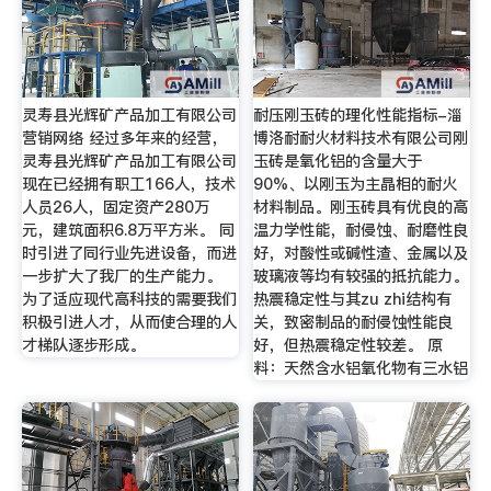
灵寿县光辉矿产品加工有限公司
耐压刚玉砖的理化性能指标-淄
营销网络 经过多年来的经营，
博洛耐耐火材料技术有限公司刚
灵寿县光辉矿产品加工有限公司
玉砖是氧化铝的含量大于
现在已经拥有职工166人，技术
90%、以刚玉为主晶相的耐火
人员26人，固定资产280万
材料制品。刚玉砖具有优良的高
元，建筑面积6.8万平方米。 同
温力学性能，耐侵蚀、耐磨性良
时引进了同行业先进设备，而进
好，对酸性或碱性渣、金属以及
一步扩大了我厂的生产能力。
玻璃液等均有较强的抵抗能力。
为了适应现代高科技的需要我们
热震稳定性与其zu zhi结构有
积极引进人才，从而使合理的人
关，致密制品的耐侵蚀性能良
才梯队逐步形成。
好，但热震稳定性较差。 原
料：天然含水铝氧化物有三水铝