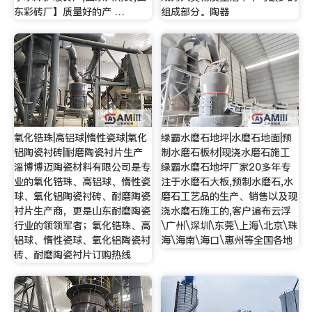
东彩砖厂】质量好的产 …
组成部分。陶器
氧化锆珠|高铝球|惰性瓷球|氧化
绿霸水磨石地坪|水磨石地面|预
铝陶瓷衬砖|耐磨陶瓷衬片生产
制水磨石板材|现浇水磨石施工
淄博博迈陶瓷材料有限公司是专
绿霸水磨石地坪厂家20多年专
业的氧化锆珠、高铝球、惰性瓷
注于水磨石大板,预制水磨石,水
球、氧化铝陶瓷衬砖、耐磨陶瓷
磨石工艺品的生产、销售以及现
衬片生产商，更是山东耐磨陶瓷
浇水磨石施工的,客户遍布云浮
行业的领领军者；氧化锆珠、高
\广州\深圳\东莞\上海\北京\珠
铝球、惰性瓷球、氧化铝陶瓷衬
海\海南\海口\惠州等全国各地
砖、耐磨陶瓷衬片订购热线