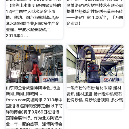
- (简称山水集团)是国家支持的
淄博洛耐耐火材料技术有限公司
12户全国性大型水泥企业淄
提供的热稳定性好刚玉莫来石砖
博、潍坊、烟台为熟料基地,配
——洛耐厂家 1.00/个，【万国
套水泥粉磨企业,回转窑生产企
企业网】
业遍。宁波水泥景观砖厂，
2019年4 …
山东陶企备战淄博陶博会_行业
一般石粉的石粉:建材采购 建材
新闻_新闻_陶城网 -
资讯 建材加盟 扬州隆中机械石
fstcb.com陶城网讯 2013年中
粉洗沙机_洗沙设备视频_多少钱
国(淄博)国际陶瓷博览会(以下简
_
称陶博会)将于9月69日在淄博
国际会展举行。作为北方陶瓷产
业一年一度的盛事，淄博陶博会