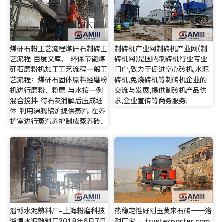
煤矸石粉工艺流程煤矸石制砖工
制砖机产业网制砖机产业网(制
艺流程 百度文库， 环保节能煤
砖机网)是国内制砖机行业专业
矸石磨粉机加工工艺流程一般工
门户,致力于促进空心砖机,水泥
艺流程：煤矸石固体原料经磨粉
砖机,免烧砖机等制砖机企业的
机进行磨粉、粉磨 与水按一例
交流与发展,提供制砖机产品供
混合搅拌 待石灰消解后压成坯
求,企业宣传等商务服务.
体 利用沸腾锅炉提供蒸汽 在养
护室进行蒸汽养护制成蒸养砖。
淄博水泥熟料厂-上海粉磨科技
热稳定性好刚玉莫来石砖——洛
淄博水泥熟料厂2018年6月7日
耐厂家 - trustexporter.com