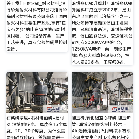
关于我们-耐火砖_耐火材料_淄
淄博张店银升磨料厂淄博张店银
博华海耐火材料有限公司淄博华
升磨料厂成立于2002年，是山
海耐火材料有限公司座落于国内
东地区早的刚玉冶炼企业之一。
耐火材料主要生产基地,享有"焦
地处淄博市高新区傅山工业园
宝石之乡"的山东省淄博市周村
内，紧邻济青高速，淄博保税物
区村镇。 公司设备齐全，生产
流，傅山跌路货运，交通便利公
工艺先进，具有完善的质量检测
司拥有2000KVA电炉1台，
设备。
1250KVA电炉一台，制砂生产
线2条及大型磨粉设备2台，技
术人员20多名，工程师3名。
石英砖厚度-石材地面砖-建材
刚玉砖,氧化铝空心球砖,刚玉炉
网 淄博耐酸砖。 厚度有15个厚
管-淄博洛耐耐火材料技术 -
度，20，30个厚度。为什么需
Alu淄博洛耐耐火材料技术有限
要用耐酸砖呢？ 首先需要说一
公司主要生产刚玉砖,氧化铝空