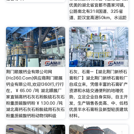
优美的湖北省宜都市聂家河镇，
公路南北有318国道、325省
道、距汉宜高速50km，水运距
荆门顺展钙业有限公司网
石灰、石膏–【湖北荆门新桥石
(Hc360.Com)供应商荆门顺展
膏粉厂】湖北荆门新桥石膏粉厂
钙业有限公司,欢迎!360行,行行
自成立来，凭借丰富的石膏矿产
在。 ¥ 65.00 /吨 湖北順展厂
资源和水陆交通便利的地理优
家直销高钙石灰石粉脱硫石灰石
势，立足企业自身实际，自主开
粉重质碳酸钙粉 ¥ 130.00 /吨
发，生产销售各类高、中、低档
湖北高钙石灰石粉脱硫用石灰石
优质半水石膏粉及新型轻质建筑
粉重质碳酸钙粉动物饲料级
材料。