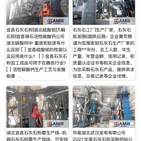
宜昌石灰石粉|湖北硫酸钡|方解
石灰石工厂|生产厂家，石灰石
石粉|宜昌银石活性碳酸钙公司
批发|制造|供应商- 企业黄页频
湖北碳酸钙中 重质和轻质有什
道为您搜索到石灰石生产厂家的
么区别 [ ] 宜昌硫酸钡的性能以
工商**年份、员工人数、年生
及应用是什么？ [ ] 宜昌石灰石
产量、年营业额、信用记录、和
粉加工成品可用于在哪些行业？
质量认证证书等相关企业信息。
[ ] 活性碳酸钙生产工艺与发展
为您采购石灰石产品，提供供求
前景 …
信息、交易记录等企业详情。
湖北宜昌石灰石粉磨生产线-机
华能湖北武汉发电有限公司
器石灰石粉磨生产现场，可安排
2021年度石灰石粉采购招标公