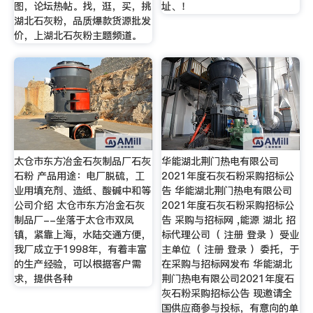
图，论坛热帖。找，逛，买，挑
址、！
湖北石灰粉，品质爆款货源批发
价，上湖北石灰粉主题频道。
太仓市东方冶金石灰制品厂石灰
华能湖北荆门热电有限公司
石粉 产品用途：电厂脱硫，工
2021年度石灰石粉采购招标公
业用填充剂、造纸、酸碱中和等
告 华能湖北荆门热电有限公司
公司介绍 太仓市东方冶金石灰
2021年度石灰石粉采购招标公
制品厂--坐落于太仓市双凤
告 采购与招标网 ,能源 湖北 招
镇，紧靠上海，水陆交通方便，
标代理公司（ 注册 登录 ）受业
我厂成立于1998年，有着丰富
主单位（ 注册 登录 ）委托，于
的生产经验，可以根据客户需
在采购与招标网发布 华能湖北
求，提供各种
荆门热电有限公司2021年度石
灰石粉采购招标公告 现邀请全
国供应商参与投标，有意向的单