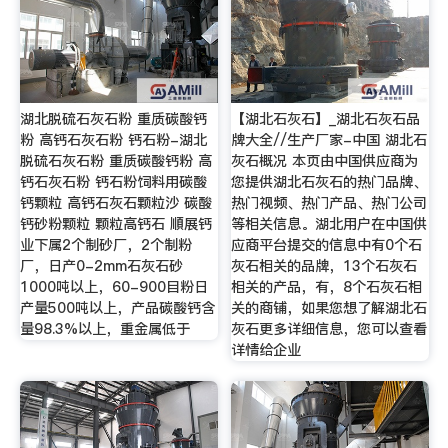
湖北脱硫石灰石粉 重质碳酸钙
【湖北石灰石】_湖北石灰石品
粉 高钙石灰石粉 钙石粉-湖北
牌大全//生产厂家-中国 湖北石
脱硫石灰石粉 重质碳酸钙粉 高
灰石概况 本页由中国供应商为
钙石灰石粉 钙石粉饲料用碳酸
您提供湖北石灰石的热门品牌、
钙颗粒 高钙石灰石颗粒沙 碳酸
热门视频、热门产品、热门公司
钙砂粉颗粒 颗粒高钙石 順展钙
等相关信息。湖北用户在中国供
业下属2个制砂厂，2个制粉
应商平台提交的信息中有0个石
厂，日产0-2mm石灰石砂
灰石相关的品牌，13个石灰石
1000吨以上，60-900目粉日
相关的产品，有，8个石灰石相
产量500吨以上，产品碳酸钙含
关的商铺，如果您想了解湖北石
量98.3%以上，重金属低于
灰石更多详细信息，您可以查看
详情给企业