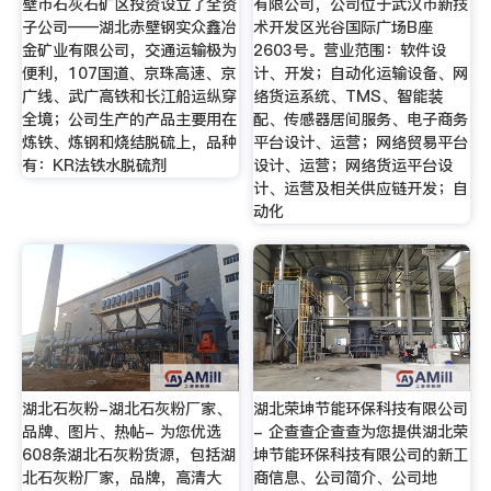
壁市石灰石矿区投资设立了全资
有限公司，公司位于武汉市新技
子公司——湖北赤壁钢实众鑫冶
术开发区光谷国际广场B座
金矿业有限公司，交通运输极为
2603号。营业范围：软件设
便利，107国道、京珠高速、京
计、开发；自动化运输设备、网
广线、武广高铁和长江船运纵穿
络货运系统、TMS、智能装
全境；公司生产的产品主要用在
配、传感器居间服务、电子商务
炼铁、炼钢和烧结脱硫上，品种
平台设计、运营；网络贸易平台
有：KR法铁水脱硫剂
设计、运营；网络货运平台设
计、运营及相关供应链开发；自
动化
湖北石灰粉-湖北石灰粉厂家、
湖北荣坤节能环保科技有限公司
品牌、图片、热帖- 为您优选
- 企查查企查查为您提供湖北荣
608条湖北石灰粉货源，包括湖
坤节能环保科技有限公司的新工
北石灰粉厂家，品牌，高清大
商信息、公司简介、公司地