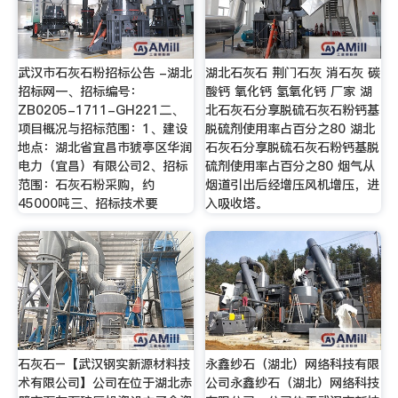
武汉市石灰石粉招标公告 -湖北
湖北石灰石 荆门石灰 消石灰 碳
招标网一、招标编号：
酸钙 氧化钙 氢氧化钙 厂家 湖
ZB0205-1711-GH221二、
北石灰石分享脱硫石灰石粉钙基
项目概况与招标范围：1、建设
脱硫剂使用率占百分之80 湖北
地点：湖北省宜昌市猇亭区华润
石灰石分享脱硫石灰石粉钙基脱
电力（宜昌）有限公司2、招标
硫剂使用率占百分之80 烟气从
范围：石灰石粉采购，约
烟道引出后经增压风机增压，进
45000吨三、招标技术要
入吸收塔。
石灰石–【武汉钢实新源材料技
永鑫纱石（湖北）网络科技有限
术有限公司】公司在位于湖北赤
公司永鑫纱石（湖北）网络科技