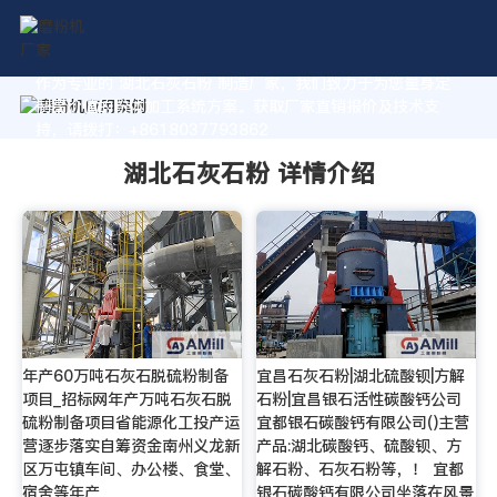
作为专业的 湖北石灰石粉 制造厂家，我们致力于为您量身定
制高价值的粉体加工系统方案。获取厂家直销报价及技术支
持，请拨打：+8618037793862
湖北石灰石粉 详情介绍
年产60万吨石灰石脱硫粉制备
宜昌石灰石粉|湖北硫酸钡|方解
项目_招标网年产万吨石灰石脱
石粉|宜昌银石活性碳酸钙公司
硫粉制备项目省能源化工投产运
宜都银石碳酸钙有限公司()主营
营逐步落实自筹资金南州义龙新
产品:湖北碳酸钙、硫酸钡、方
区万屯镇车间、办公楼、食堂、
解石粉、石灰石粉等，！ 宜都
宿舍等年产
银石碳酸钙有限公司坐落在风景