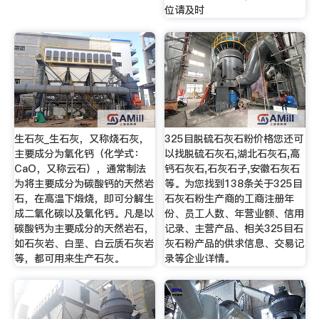
位请及时
生石灰_生石灰，又称烧石灰，
325目脱硫石灰石粉价格您还可
主要成分为氧化钙（化学式：
以找脱硫石灰石,湖北石灰石,高
CaO，又称云石），通常制法
钙石灰石,石灰石子,安徽石灰石
为将主要成分为碳酸钙的天然岩
等。为您找到138条关于325目
石，在高温下煅烧，即可分解生
石灰石粉生产商的工商注册年
成二氧化碳以及氧化钙。凡是以
份、员工人数、年营业额、信用
碳酸钙为主要成分的天然岩石，
记录、主营产品、相关325目石
如石灰岩、白垩、白云质石灰岩
灰石粉产品的供求信息、交易记
等，都可用来生产石灰。
录等企业详情。