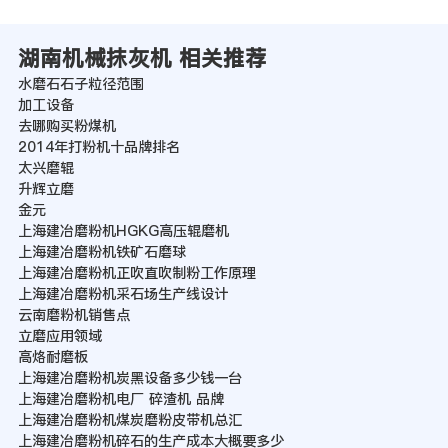
湖南机械抹灰机 相关推荐
水磨石石子粒径范围
加工设备
去哪购买粉煤机
2014年打粉机十品牌排名
太兴磨辊
升辉立磨
金元
上海建冶磨粉机HGKG高压辊磨机
上海建冶磨粉机铁矿石磨球
上海建冶磨粉机正吹直吹制粉工作原理
上海建冶磨粉机采石场生产线设计
云南磨粉机销售点
立磨应用领域
高烙耐磨板
上海建冶磨粉机炭黑设备多少钱一台
上海建冶磨粉机电厂 碎渣机 品牌
上海建冶磨粉机煤炭磨粉皮带机总汇
上海建冶磨粉机碎石的生产成本大概要多少