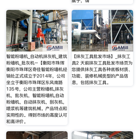
腻子，请
智能粉墙机_自动机抹灰机_建筑
【抹灰工具批发市场】_抹灰工
粉墙机_批灰机–【衡阳市珠珲
具2 天前抹灰工具批发市场页为
衡阳市珠珲区奇佳智能粉墙机经
您提供抹灰工具各种底板材质、
销处正式成立于2014年，公司
功能、装修机械类型的产品信
坐立于衡阳市珠珲区东风南路
息，包括抹灰工具。
135号，公司主营粉墙机,抹灰
机，批灰机，智能粉墙机,自动
粉墙机，自动抹灰机，刮灰机，
喷浆机等建筑机械。产品特点和
实用性的。得到市场的高度认可
和高评价。