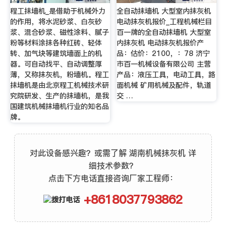
程工抹墙机_是借助于机械外力
全自动抹墙机 大型室内抹灰机
的作用，将水泥砂浆、白灰砂
电动抹灰机报价_工程机械栏目
浆、混合砂浆、磁性涂料、腻子
百一牌的全自动抹墙机 大型室
粉等材料涂抹各种红砖、轻体
内抹灰机 电动抹灰机报价产
转、加气块等建筑墙面上的机
品：估价：2100，：78 济宁
器。可自动找平、自动调整厚
市百一机械设备有限公司 主营
薄，又称抹灰机，粉墙机。程工
产品：液压工具，电动工具，路
抹墙机是由北京程工机械技术研
面机械 矿用机械及配件，轨道
究院研发、生产的抹墙机，是我
交 …
国建筑机械抹墙机行业的知名品
牌。
对此设备感兴趣？或需了解 湖南机械抹灰机 详
细技术参数？
点击下方电话直接咨询厂家工程师：
+8618037793862