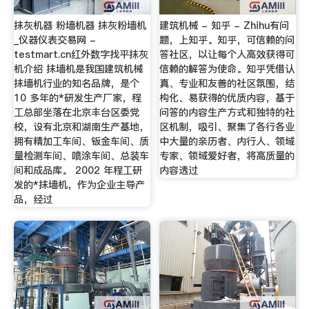
抹灰机器 粉墙机器 抹灰粉墙机
建筑机械 - 知乎 - Zhihu有问
_仪器仪表交易网 -
题，上知乎。知乎，可信赖的问
testmart.cn红外数字找平抹灰
答社区，以让每个人高效获得可
机介绍 抹墙机是我国建筑机械
信赖的解答为使命。知乎凭借认
抹墙机行业的知名品牌，是个
真、专业和友善的社区氛围，结
10 多年的*研发生产厂家，程
构化、易获得的优质内容，基于
工总部坐落在北京丰台区委党
问答的内容生产方式和独特的社
校，设有北京和湖南生产基地，
区机制，吸引、聚集了各行各业
拥有精加工车间、钣金车间、质
中大量的亲历者、内行人、领域
量检测车间、喷涂车间、总装车
专家、领域爱好者，将高质量的
间和成品库。 2002 年程工研
内容透过
发的*抹墙机，作为企业主导产
品，经过