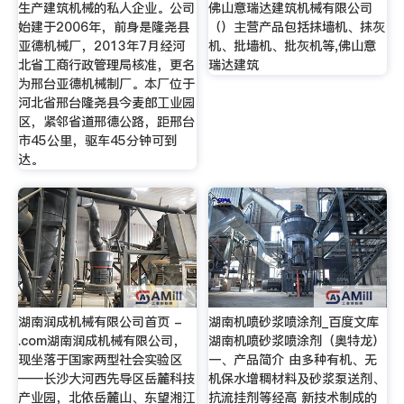
生产建筑机械的私人企业。公司
佛山意瑞达建筑机械有限公司
始建于2006年，前身是隆尧县
（）主营产品包括抹墙机、抹灰
亚德机械厂，2013年7月经河
机、批墙机、批灰机等,佛山意
北省工商行政管理局核准，更名
瑞达建筑
为邢台亚德机械制厂。本厂位于
河北省邢台隆尧县今麦郎工业园
区，紧邻省道邢德公路，距邢台
市45公里，驱车45分钟可到
达。
湖南润成机械有限公司首页 -
湖南机喷砂浆喷涂剂_百度文库
.com湖南润成机械有限公司，
湖南机喷砂浆喷涂剂（奥特龙）
现坐落于国家两型社会实验区
一、产品简介 由多种有机、无
——长沙大河西先导区岳麓科技
机保水增稠材料及砂浆泵送剂、
产业园，北依岳麓山、东望湘江
抗流挂剂等经高 新技术制成的