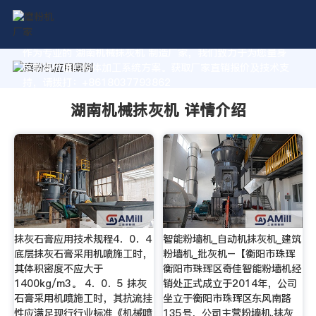
作为专业的 湖南机械抹灰机 制造厂家，我们致力于为您量身
定制高价值的粉体加工系统方案。获取厂家直销报价及技术支
持，请拨打：+8618037793862
湖南机械抹灰机 详情介绍
抹灰石膏应用技术规程4．0．4
智能粉墙机_自动机抹灰机_建筑
底层抹灰石膏采用机喷施工时，
粉墙机_批灰机–【衡阳市珠珲
其体积密度不应大于
衡阳市珠珲区奇佳智能粉墙机经
1400kg/m3。 4．0．5 抹灰
销处正式成立于2014年，公司
石膏采用机喷施工时，其抗流挂
坐立于衡阳市珠珲区东风南路
性应满足现行行业标准《机械喷
135号，公司主营粉墙机,抹灰