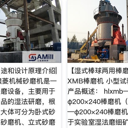
途和设计原理介绍|
【湿式棒球两用棒磨
琅菱机械砂磨机是一
XMB棒磨机 小型
研磨设备，主要用于
产品概述： hlxmb
产品的湿法研磨，根
φ200×240棒磨机
能大体可分为卧式砂
—φ200×240棒
式砂磨机、立式砂磨
于实验室湿法磨细