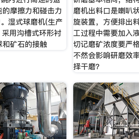
能的摩擦力和碰击力
磨机出料口是喇叭
。湿式球磨机(生产
旋装置，方便排出
3、采用沟槽式环形衬
工过程中需要加入
球和矿石的接触
切记磨矿浓度要严
不然会影响研磨效
择干磨？