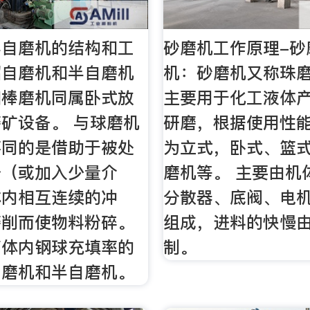
半自磨机的结构和工
砂磨机工作原理-砂
绍自磨机和半自磨机
机：砂磨机又称珠
和棒磨机同属卧式放
主要用于化工液体
矿设备。 与球磨机
研磨，根据使用性
不同的是借助于被处
为立式，卧式、篮
身（或加入少量介
磨机等。 主要由机
体内相互连续的冲
分散器、底阀、电
磨削而使物料粉碎。
组成，进料的快慢
简体内钢球充填率的
制。
自磨机和半自磨机。