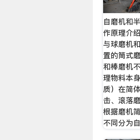
自磨机和
作原理介
与球磨机
置的筒式磨
和棒磨机
理物料本
质）在简
击、滚落
根据磨机
不同分为