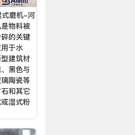
湿式磨机-河
机是物料被
粉碎的关键
应用于水
新型建筑材
肥、黑色与
玻璃陶瓷等
矿石和其它
式或湿式粉