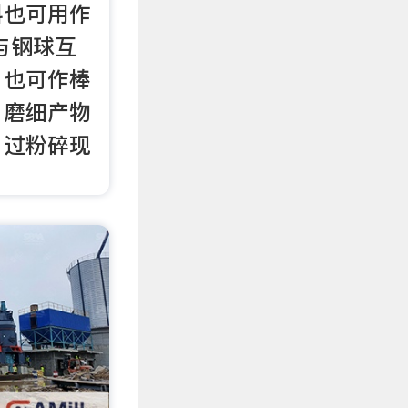
料也可用作
与钢球互
，也可作棒
，磨细产物
，过粉碎现