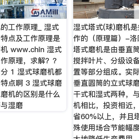
的工作原理_ 湿式
湿式塔式(球)磨机
构特点及工作原理是
作的（原理篇）-洛
 www.chin 湿式
塔式磨机是由垂直
工作原理，求解？？
搅拌叶片、分级设
分 1 湿式球磨机都
置等部分组成。实
特点啊 3 湿式球磨
垂直圆筒的立式球
球磨机的区别是什么
干式和湿式两种，
磨与湿磨
机相比，投资相近
省60%以上，并且
殊使用场合节能幅
大地降低生产费用