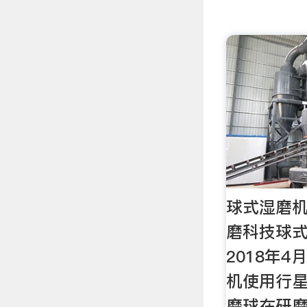
球式湿磨机
磨科技球
2018年4
机使用行星
磨球在研