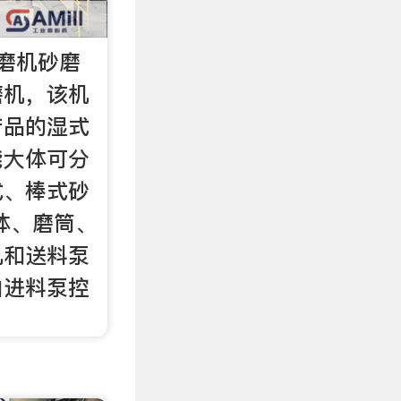
磨机砂磨
磨机，该机
产品的湿式
能大体可分
式、棒式砂
体、磨筒、
机和送料泵
由进料泵控