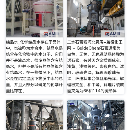
结晶水_化学结晶水存在于晶体
二水石膏粉河北灵寿-盖德化工
中，也被称为水合水。结晶水是
网 - GuideChem石膏通常为
结合在化合物中的水分子，它们
白色、无色，无色透明晶体称为
并不是液态水。很多晶体含有结
透石膏，有时因含杂质而成灰、
晶水，但并不是所有的晶体都含
浅黄、浅褐等色。条痕白色。透
有结晶水。在一些情况下，结晶
明。玻璃光泽，解理面珍珠光
水是在给定温度下物质中水的总
泽，纤维状集合体丝绢光泽。解
量，并且大部分以确定的化学计
理极完全，和中等，解理片裂成
量比存在。
面夹角为66和114的菱形体