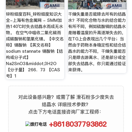
锌粉细度百科_锌粉细度知识大
干燥失重是否能除去所有的结晶
全-上海有色金属网 - SMM加
水？不同化合物与水的结合能力
热140℃时失去结晶水而成无水
有所不同，例如硫酸铜的结晶水
物。 在空气中吸收二氧化碳而
是随着温度的升高逐渐失去的，
成碳酸钠和氢氧化锡。【中文名
在TG上会表现出几个平台；当
称】锡酸钠 【英文名称】
然由于药物本身稳定性和结合结
sodium stannate 锡酸钠【结
晶水的能力不同，干燥失重能否
构或分子式】
只是除去游离水、还是部分或全
Na2SnO3&middot;3H2O
部失去结晶水，你只能通过验证
【分子量】 266．73 【CAS
来获得。
号】1
对此设备感兴趣？或需了解 滑石粉多少度失去
结晶水 详细技术参数？
点击下方电话直接咨询厂家工程师：
+8618037793862