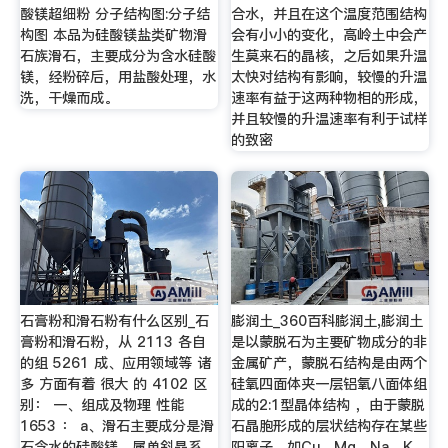
酸镁超细粉 分子结构图:分子结
合水，并且在这个温度范围结构
构图 本品为硅酸镁盐类矿物滑
会有小小的变化，高岭土中会产
石族滑石，主要成分为含水硅酸
生莫来石的晶核，之后如果升温
镁，经粉碎后，用盐酸处理，水
太快对结构有影响，较慢的升温
洗，干燥而成。
速率有益于这两种物相的形成，
并且较慢的升温速率有利于试样
的致密
石膏粉和滑石粉有什么区别_石
膨润土_360百科膨润土,膨润土
膏粉和滑石粉，从 2113 各自
是以蒙脱石为主要矿物成分的非
的组 5261 成、应用领域等 诸
金属矿产，蒙脱石结构是由两个
多 方面有着 很大 的 4102 区
硅氧四面体夹一层铝氧八面体组
别： 一、组成及物理 性能
成的2:1型晶体结构 ，由于蒙脱
1653 ： a、滑石主要成分是滑
石晶胞形成的层状结构存在某些
石含水的硅酸镁，属单斜晶系。
阳离子，如Cu、Mg、Na、K