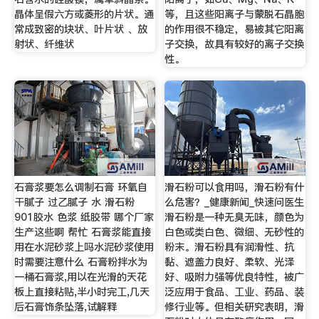
晶体呈假六方或菱形的片状。通
等，且这些阳离子与蒙脱石晶胞
常成致密的块状、叶片状 、放
的作用很不稳定，易被其它阳离
射状、纤维状
子交换，故具有较好的离子交换
性。
石膏浆要怎么调制石膏 环氧自
滑石粉可以食用吗，滑石粉有什
干腻子 过乙腻子 水 滑石粉
么危害？_健康新闻_快速问医生
901胶水 色浆 纸胶带 哪个厂家
滑石粉是一种无臭无味，颜色为
生产这些啊 帮忙 石膏浆能直接
白色或类白色、微细、无砂性的
用在水泥砂浆上吗水泥砂浆使用
粉末。滑石粉具有润滑性、抗
时需要注意什么 石膏粉拌水为
黏、遮盖力良好、柔软、光泽
一桶石膏浆,用以在光滑的天花
好、吸附力强等优良特性，被广
板上直接粘贴,半小时完工,几天
泛应用于食品、工业、药品、装
后石膏饰条坠落,试解释
修行业等。但相关研究表明，滑