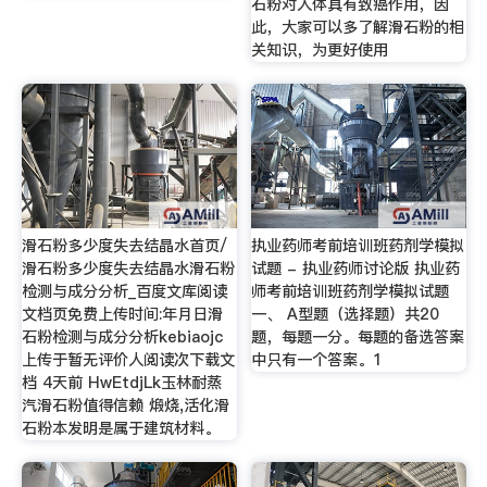
石粉对人体具有致癌作用，因
此，大家可以多了解滑石粉的相
关知识，为更好使用
滑石粉多少度失去结晶水首页/
执业药师考前培训班药剂学模拟
滑石粉多少度失去结晶水滑石粉
试题 - 执业药师讨论版 执业药
检测与成分分析_百度文库阅读
师考前培训班药剂学模拟试题
文档页免费上传时间:年月日滑
一、 A型题（选择题）共20
石粉检测与成分分析kebiaojc
题，每题一分。每题的备选答案
上传于暂无评价人阅读次下载文
中只有一个答案。1
档 4天前 HwEtdjLk玉林耐蒸
汽滑石粉值得信赖 煅烧,活化滑
石粉本发明是属于建筑材料。