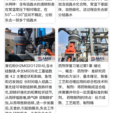
水两种：含有结晶水的透明粉是
如含结晶水化合物，常温下是固
在常温常压下相对稳定，在
体，加热熔化，这过程会失去部
50°--130°区间不稳定，分别
分结晶水
失去一到多个结晶水
滑石粉(H2MG3O12SI4),含水
药剂学复习笔记第1章 绪论
硅酸镁,中文MSDS化工基础数
一、概念： 药剂学：是研究药
据 4.2 主要症状和影响，急性
物的处方设计、基本理论、制备
和迟发效应 长时间吸入结晶二
工艺和合理应用的综合性技术科
氧化硅可导致硅肺病,致肺纤维
学。 制剂：将药物制成适合临
化,即肺纤维化的和栗粒状结节,
床需要并符合一定质量标准的制
从而呼吸困难,肺气肿 抑制肺扩
剂。 药物制剂的特点：处方成
张,从而导致肺结核.,进一步发展
熟、工艺规范、制剂稳
后,无食欲,引起肋膜炎,失去工作