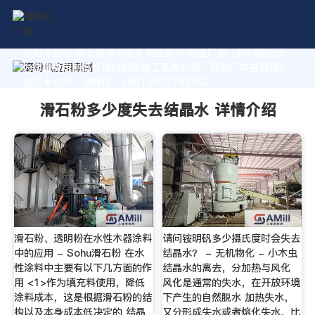
作为专业的 滑石粉多少度失去结晶水 制造厂家，我们致力于
为您量身定制高价值的粉体加工系统方案。获取厂家直销报价
及技术支持，请拨打：+8618037793862
滑石粉多少度失去结晶水 详情介绍
滑石粉、透明粉在水性木器涂料
请问铵明矾多少摄氏度时会失去
中的应用 - Sohu滑石粉 在水
结晶水？ - 无机物化 - 小木虫
性涂料中主要有以下几方面的作
结晶水的离去，分加热与风化
用 <1>作为填充料使用，降低
风化是通常的失水，在开放环境
涂料成本，这是根据滑石粉的结
下产生的自然脱水 加热失水，
构以及本身成本低决定的 结晶
又分形成失水或者熔化失水，比