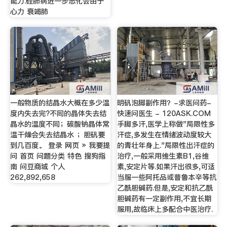
能力.硅肺病进一步恶化会由于
心力 衰竭肺
一般物质的结晶水大概在多少温
明矾泡脚副作用？-求医问药-
度内失去完?不同的晶体失去结
快速问医生 - 120ASK.COM
晶水的温度不同；碳酸钠晶体常
手脚多汗,医学上称做"局限性多
温干燥会失去结晶水 ；胆矾要
汗症,多发生在情绪波动度较大
到几百度。 登录 网页 » 我要提
的青壮年身上."局限性出汗症的
问 首页 问题分类 特色 搜狗指
治疗,一般采用维生素B1,谷维
南 问豆商城 个人
素,安定片等.如果汗出很多,可适
262,892,658
当服一些阿托品或普鲁本辛等抗
乙酰胆碱药.但是,安定和抗乙酰
胆碱药有一定副作用,不宜长期
服用,故临床上多配合中医治疗.