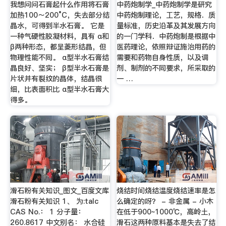
我想问问石膏起什么作用将石膏
中药炮制学_中药炮制学是研究
加热100～200°C，失去部分结
中药炮制理论，工艺，规格．质
晶水，可得到半水石膏。 它是
量标准，历史沿革及其发展方向
一种气硬性胶凝材料，具有 α和
的一门学科．中药炮制是根据中
β两种形态，都呈菱形结晶，但
医药理论，依照辩证施治用药的
物理性能不同。 α型半水石膏结
需要和药物自身性质，以及调
晶良好、坚实； β型半水石膏是
剂、制剂的不同要求，所采取的
片状并有裂纹的晶体，结晶很
一 …
细，比表面积比 α型半水石膏大
得多。
滑石粉有关知识_图文_百度文库
烧结时间烧结温度烧结速率是怎
滑石粉有关知识 1、 为:talc
么确定的呀？ - 非金属 - 小木
CAS No.： 1 分子量：
在低于900~1000℃，高岭土，
260.8617 中文别名： 水合硅
滑石这两种原料基本是失去了结