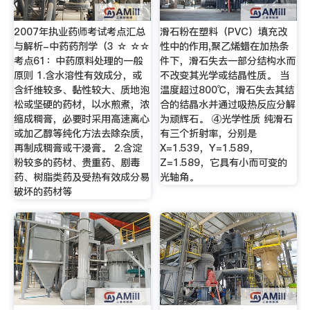
2007年执业药师考试考点汇总
滑石粉在塑料（PVC）填充改
与解析-中药药剂学（3 ☆ ☆☆
性中的作用,聚乙烯蜡在加热条
考点61：中药原料处理的一般
件下，滑石失去一部分结构水而
原则 1.含水溶性有效成分，或
不改变其光学或结晶性质。 当
含纤维较多、黏性较大、质地泡
温度超过800℃，滑石失去其结
松或坚硬的药材，以水煎煮，浓
合的结晶水并通过吸热反应分解
缩成稠膏，必要时采用高速离心
为顽辉石。 ④光学性质 纯滑石
或加乙醇等纯化方法去除杂质，
有三个折射率，分别是
再制成稠膏或干浸膏。 2.含淀
X=1.539，Y=1.589，
粉较多的药材、贵重药、剧毒
Z=1.589，它具有小而可变的
药、树脂类药及受热有效成分易
光轴角。
破坏的药材等