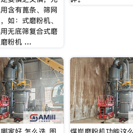
选用含有蓖条、筛网
备，如：式磨粉机、
选用无底筛复合式磨
磨粉机 …
哪家好 怎么选_图
煤炭磨粉机功能这