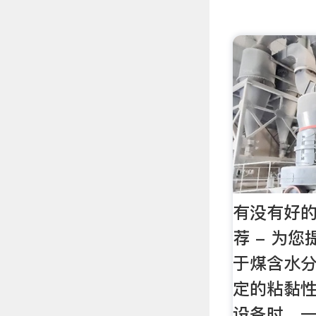
有没有好
荐 - 为
于煤含水
定的粘黏
设备时，