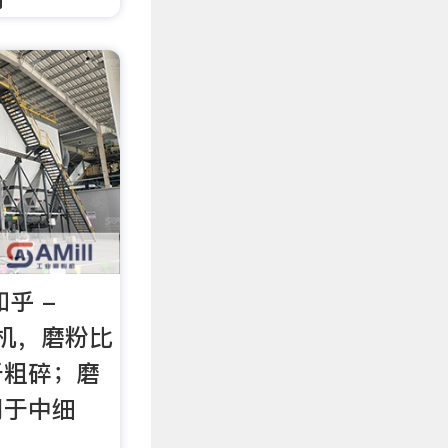
乎 -
粉机，磨粉比
于粗碎；磨
用于中细