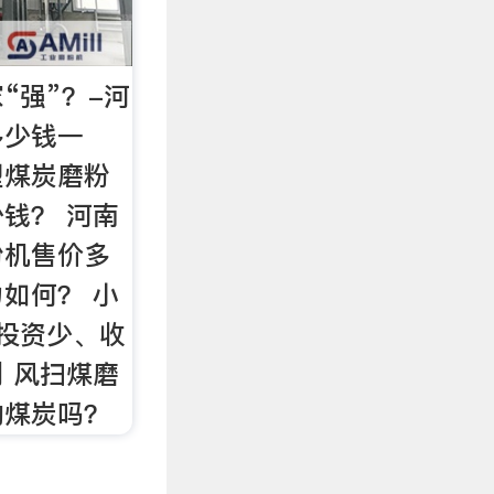
“强”？-河
多少钱一
型煤炭磨粉
钱？ 河南
粉机售价多
如何？ 小
投资少、收
 风扫煤磨
的煤炭吗？