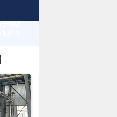
力于为您
销报价及
绍