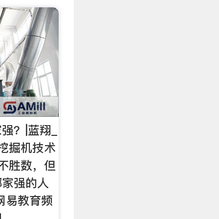
强？|蓝翔_
挖掘机技术
不胜数，但
哪家强的人
网易教育频
明