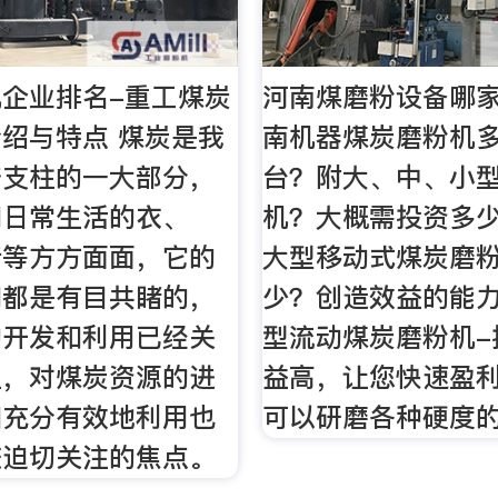
企业排名-重工煤炭
河南煤磨粉设备哪家
绍与特点 煤炭是我
南机器煤炭磨粉机
济支柱的一大部分，
台？附大、中、小
们日常生活的衣、
机？大概需投资多少
行等方方面面，它的
大型移动式煤炭磨
们都是有目共睹的，
少？创造效益的能力
的开发和利用已经关
型流动煤炭磨粉机-
生，对煤炭资源的进
益高，让您快速盈利
和充分有效地利用也
可以研磨各种硬度
较迫切关注的焦点。