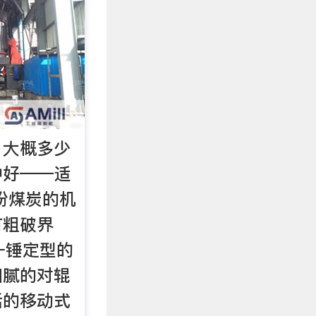
？大概多少
种好——适
粉煤炭的机
有粗破界
一锤定型的
细腻的对辊
活的移动式