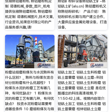
张掖熟铝磨粉机 熟铝磨粉机定
熟铝矿粉碎设备熟铝矾土矿-熟
制 诺德机械_参数_图片_机电
铝矾土矿(alu.cn) 熟铝磨粉机又
提供张掖熟铝磨粉机 熟铝磨粉
称熟铝粉碎机： 产品介绍： 熟
机定制 诺德机械图片,技术文章,
铝粉碎机长期与用户建立合作，
行业资讯,如果您对我公司的产
大量供应废金属处理设备，打造
品服务感兴趣,请!
设备，
粉磨站细磨粉煤灰与水泥熟料有
铝矾土加工 铝矾土生料粉磨 铝
什么区别？_ 熟料与粉煤灰混合
矾土雷蒙磨 铝矾土立磨-科技
材分别粉磨有什么优越性？ 1
铝矾土加工 铝矾土生料粉磨 铝
粉煤灰水泥的粉磨工艺有哪几
矾土雷蒙磨 铝矾土立磨 是在优
种，有何优缺点？ 1 粉煤灰水
酷播出的科技高清视频,于
泥的粉磨工艺有哪几种，有何优
11:50:42上线。视频内容简介:
缺点？ 投资水泥粉磨站需要考
铝矾土加工 铝矾土生料粉磨 铝
虑哪些条件 10 磨细粉煤灰与煅
矾土雷蒙磨 桂林铝矾土立磨