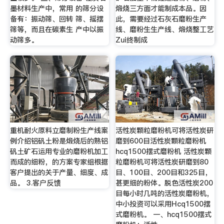
墨材料生产中，常用 的筛分设
煅烧三方面才能制成本品。因
备有：振动筛、回转 筛、摇摆
此，需要经过石灰石磨粉生产
筛等，而且在碳素生 产中以振
线、磨粉生生产线、煅烧整工艺
动筛多。
Zui终制成
重机耐火原料立磨制粉生产线案
活性炭颗粒磨粉机可将活性炭研
例介绍铝矾土粉是煅烧后的熟铝
磨到600目活性炭颗粒磨粉机
矾土矿石运用专业的磨粉机加工
hcq1500摆式磨粉机 活性炭颗
而成的细粉，的方案专家组根据
粒磨粉机可将活性炭研磨到80
客户提出的关于产量、细度、成
目、100目、200目和325目，
品。 3.客户反馈
甚更细的粉体。脱色活性炭200
目每小时几吨的活性炭磨粉机，
中小投资可以采用Hcq1500摆
式磨粉机。 一、hcq1500摆式