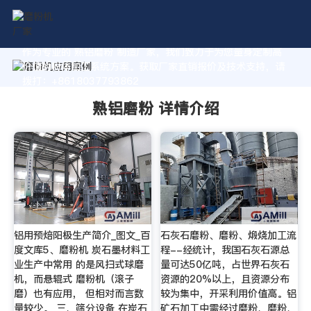
作为专业的 熟铝磨粉 制造厂家，我们致力于为您量身定制高
价值的粉体加工系统方案。获取厂家直销报价及技术支持，请
拨打：+8618037793862
熟铝磨粉 详情介绍
铝用预焙阳极生产简介_图文_百
石灰石磨粉、磨粉、煅烧加工流
度文库5、磨粉机 炭石墨材料工
程--经统计，我国石灰石源总
业生产中常用 的是风扫式球磨
量可达50亿吨，占世界石灰石
机，而悬辊式 磨粉机（滚子
资源的20%以上，且资源分布
磨）也有应用， 但相对而言数
较为集中，开采利用价值高。铝
量较少。 三、筛分设备 在炭石
矿石加工中需经过磨粉、磨粉、