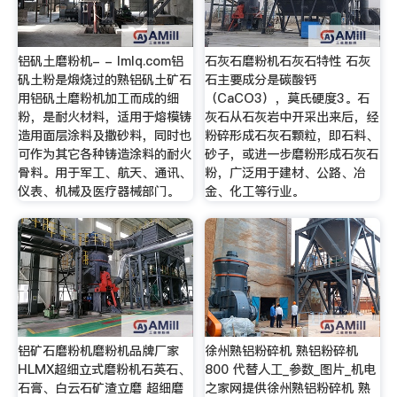
铝矾土磨粉机- - lmlq.com铝
石灰石磨粉机石灰石特性 石灰
矾土粉是煅烧过的熟铝矾土矿石
石主要成分是碳酸钙
用铝矾土磨粉机加工而成的细
（CaCO3），莫氏硬度3。石
粉，是耐火材料，适用于熔模铸
灰石从石灰岩中开采出来后，经
造用面层涂料及撒砂料，同时也
粉碎形成石灰石颗粒，即石料、
可作为其它各种铸造涂料的耐火
砂子，或进一步磨粉形成石灰石
骨料。用于军工、航天、通讯、
粉，广泛用于建材、公路、冶
仪表、机械及医疗器械部门。
金、化工等行业。
铝矿石磨粉机磨粉机品牌厂家
徐州熟铝粉碎机 熟铝粉碎机
HLMX超细立式磨粉机石英石、
800 代替人工_参数_图片_机电
石膏、白云石矿渣立磨 超细磨
之家网提供徐州熟铝粉碎机 熟