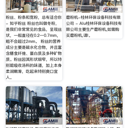
粉丝、粉条和宽粉，总有适合你
磨粉机-桂林环保设备科技有限
- 知乎粉丝 粉丝也叫做冬粉，
公司 - Alu桂林环保设备科技有
是我们非常常见的食品，呈现丝
限公司主要生产磨粉机,如需购
状，一般直径在0.2—0.7mm，
买磨粉机,请!。
粗不会超过2mm。 粉丝的营养
成分主要是碳水化合物，并且富
含膳食纤维、蛋白质及多种矿物
质。粉丝因其形状细窄，所以特
别能吸收汤料的味道，加上本身
柔润嫩滑，吃起来特别爽口宜
人。