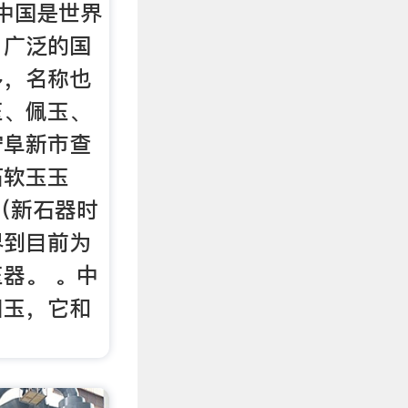
中国是世界
、广泛的国
多，名称也
玉、佩玉、
宁阜新市查
石软玉玉
年（新石器时
界到目前为
器。 。中
田玉，它和