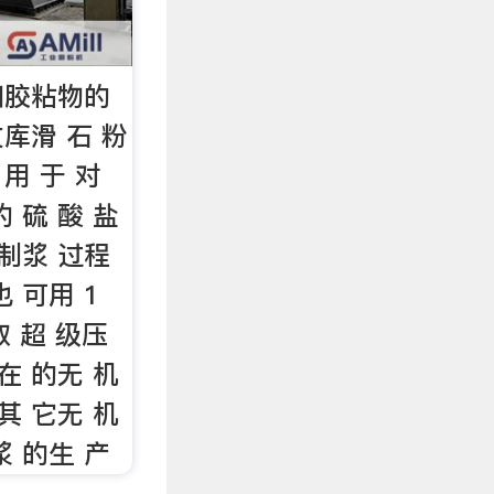
和胶粘物的
库滑 石 粉
 用 于 对
的 硫 酸 盐
 制浆 过程
也 可用 1
取 超 级压
 在 的无 机
 其 它无 机
浆 的生 产