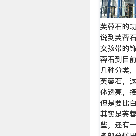
芙蓉石的功
说到芙蓉
女孩带的
蓉石到目
几种分类
芙蓉石，
体透亮，
但是要比
其实是芙
些，还有
多部分做