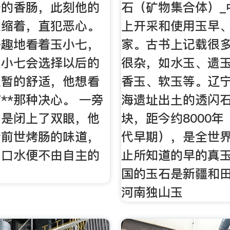
卡的香肠，此刻他的
石（矿物集合体）_
收缩着，直犯恶心。
上开采和使用玉早
兴趣地看着玉小七，
家。古书上记载很
玉小七会选择以后的
很杂，如水玉、遗
短暂的舒适，他想看
香玉、软玉等。辽
**那种决心。 一旁
海遗址出土的透闪
则是闭上了双眼，他
块，距今约8000
着前世烤肠的味道，
代早期），是全世
，口水便不由自主的
止所知道的早的真玉
。
国的玉石是新疆和
河南独山玉