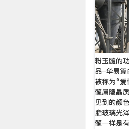
粉玉髓的功
品-华易算命
被称为“爱
髓属隐晶
见到的颜
脂玻璃光
髓一样是