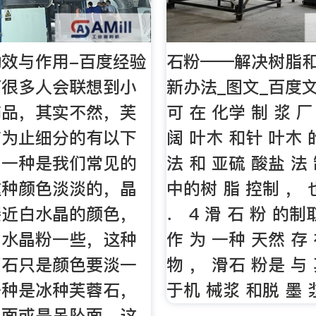
效与作用-百度经验
石粉——解决树脂
石很多人会联想到小
新办法_图文_百度文
饰品，其实不然，芙
可 在 化学 制 浆 厂
前为止细分的有以下
阔 叶木 和针 叶木 
，一种是我们常见的
法 和 亚硫 酸盐 法
这种颜色淡淡的，晶
中的树 脂 控制 ， 
接近白水晶的颜色，
． 4 滑 石 粉 的制
白水晶粉一些，这种
作 为 一种 天然 存
蓉石只是颜色要淡一
物 ， 滑石 粉是 与
一种是冰种芙蓉石，
于机 械浆 和脱 墨 
界面或是吊坠面，这