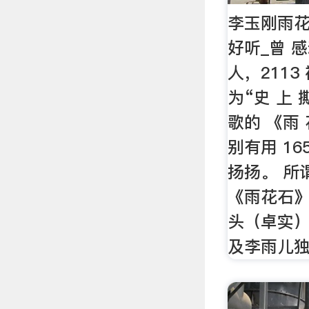
李玉刚雨花
好听_曾 
人，2113
为“史 上 
歌的 《雨
别有用 16
扬扬。 所
《雨花石
头（卓实
及李雨儿