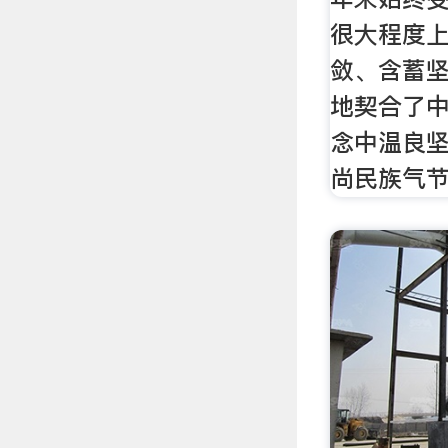
很大程度
敛、含蓄
地契合了
念中温良
尚民族气