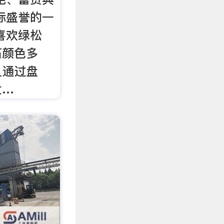
际盛誉的一
喜欢绿松
石颜色多
且通过盘
发…