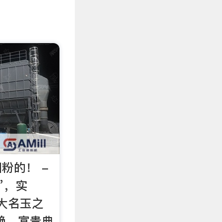
粉的！ -
”，实
四大名玉之
艳、富贵典