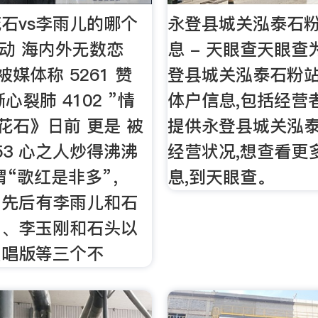
石vs李雨儿的哪个
永登县城关泓泰石粉
感动 海内外无数恋
息 - 天眼查天眼
 被媒体称 5261 赞
登县城关泓泰石粉
撕心裂肺 4102 ”情
体户信息,包括经营
 花石》日前 更是 被
提供永登县城关泓
53 心之人炒得沸沸
经营状况,想查看更
谓“歌红是非多”，
息,到天眼查。
》先后有李雨儿和石
）、李玉刚和石头以
独唱版等三个不