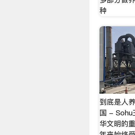
种
到底是人养
国 - So
华文明的
年来始终