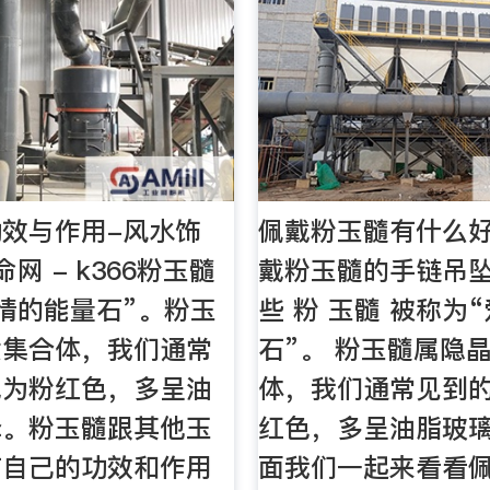
效与作用-风水饰
佩戴粉玉髓有什么好
网 - k366粉玉髓
戴粉玉髓的手链吊
情的能量石”。粉玉
些 粉 玉髓 被称为
质集合体，我们通常
石”。 粉玉髓属隐
色为粉红色，多呈油
体，我们通常见到
泽。粉玉髓跟其他玉
红色，多呈油脂玻
有自己的功效和作用
面我们一起来看看