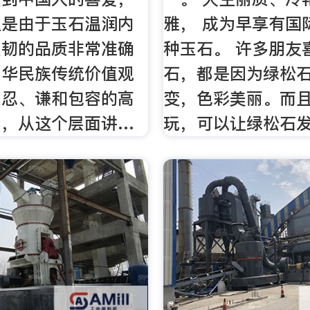
上是由于玉石温润内
雅， 成为早享有国
坚韧的品质非常准确
种玉石。 许多朋友
中华民族传统价值观
石，都是因为绿松
坚忍、谦和包容的高
变，色彩美丽。而
节，从这个层面讲…
玩，可以让绿松石