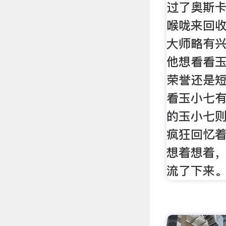
过了奥斯
喉咙来回
大师略有
他想看看
荣誉还是
看玉小七有
的玉小七
疯狂回忆
想着想着
流了下来