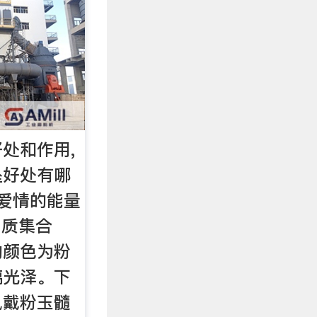
处和作用,
坠好处有哪
“爱情的能量
晶质集合
的颜色为粉
璃光泽。下
佩戴粉玉髓