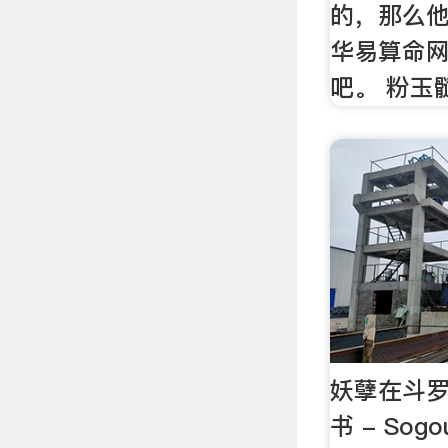
的，那么
华易算命
吧。 粉玉
妖孽在斗罗
书 - So