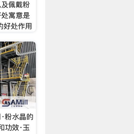
以及佩戴粉
好处寓意是
的好处作用
·粉水晶的
和功效·玉