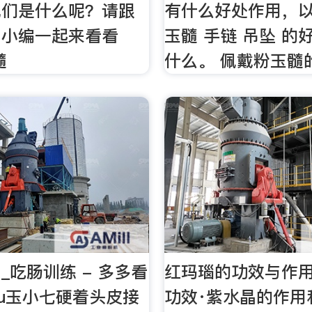
他们是什么呢？请跟
有什么好处作用，
网小编一起来看看
玉髓 手链 吊坠 的
髓
什么。 佩戴粉玉髓
_吃肠训练 - 多多看
红玛瑙的功效与作用
gou玉小七硬着头皮接
功效·紫水晶的作用