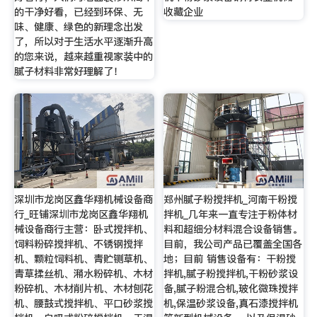
的干净好看，已经到环保、无
收藏企业
味、健康、绿色的新理念出发
了，所以对于生活水平逐渐升高
的您来说，越来越重视家装中的
腻子材料非常好理解了！
深圳市龙岗区鑫华翔机械设备商
郑州腻子粉搅拌机_河南干粉搅
行_旺铺深圳市龙岗区鑫华翔机
拌机_几年来一直专注于粉体材
械设备商行主营：卧式搅拌机、
料和超细分材料混合设备销售。
饲料粉碎搅拌机、不锈钢搅拌
目前，我公司产品已覆盖全国各
机、颗粒饲料机、青贮铡草机、
地；目前 销售设备有：干粉搅
青草揉丝机、潲水粉碎机、木材
拌机,腻子粉搅拌机,干粉砂浆设
粉碎机、木材削片机、木材刨花
备,腻子粉混合机,玻化微珠搅拌
机、腰鼓式搅拌机、平口砂浆搅
机,保温砂浆设备,真石漆搅拌机