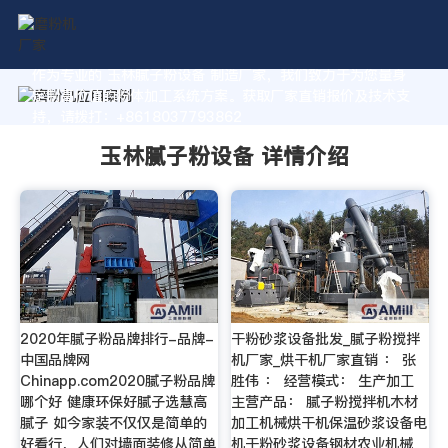
作为专业的 玉林腻子粉设备 制造厂家，我们致力于为您量身
定制高价值的粉体加工系统方案。获取厂家直销报价及技术支
持，请拨打：+8618037793862
玉林腻子粉设备 详情介绍
2020年腻子粉品牌排行-品牌-
干粉砂浆设备批发_腻子粉搅拌
中国品牌网
机厂家_烘干机厂家直销 ： 张
Chinapp.com2020腻子粉品牌
胜伟 ： 经营模式： 生产加工
哪个好 健康环保好腻子选慧高
主营产品： 腻子粉搅拌机木材
腻子 如今家装不仅仅是简单的
加工机械烘干机保温砂浆设备电
好看行，人们对墙面装修从简单
机干粉砂浆设备钢材农业机械