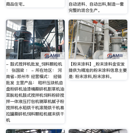
商品住宅。
自动进料、自动出料,制造一套
完整的混合生产。
- 鼓式搅拌机批发_饲料颗粒机
【粉末涂料】_粉末涂料金安发
： 张国梁 ： - 所在地区： 河
提供为精准的粉末涂料信息主要
南省-郑州市 经营模式： 经销
是: 粉末涂料,粉末涂料。
批发 主营产品： 秸秆压块机齿
盘粉碎机油漆桶撕碎机割草机油
菜脱粒机鼓式搅拌机饲料粉碎搅
拌一体液压打包机铡草机腻子粉
搅拌机水稻烘干机滚筒烘干机易
拉罐撕碎机饲料颗粒机锯末烘干
机