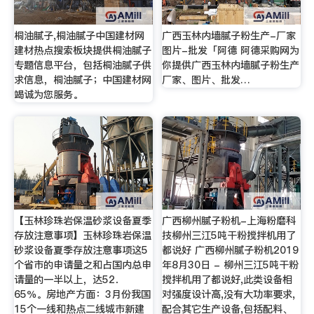
桐油腻子,桐油腻子中国建材网
广西玉林内墙腻子粉生产-厂家
建材热点搜索板块提供桐油腻子
图片-批发「阿德 阿德采购网为
专题信息平台，包括桐油腻子供
你提供广西玉林内墙腻子粉生产
求信息，桐油腻子；中国建材网
厂家、图片、批发…
竭诚为您服务。
【玉林珍珠岩保温砂浆设备夏季
广西柳州腻子粉机-上海粉磨科
存放注意事项】玉林珍珠岩保温
技柳州三江5吨干粉搅拌机用了
砂浆设备夏季存放注意事项这5
都说好 广西柳州腻子粉机2019
个省市的申请量之和占国内总申
年8月30日 - 柳州三江5吨干粉
请量的一半以上，达52．
搅拌机用了都说好,此类设备相
65％。房地产方面：3月份我国
对强度设计高,没有大功率要求,
15个一线和热点二线城市新建
配合其它生产设备,包括配料、