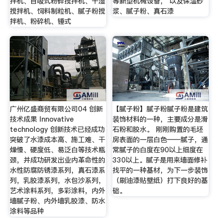
拌机、自吸式粉碎搅拌机、干湿
等新型机械设备， 以及保温砂
搅拌机、饲料制粒机、腻子粉搅
浆、腻子粉、真石漆
拌机、粉碎机、锤式
广州亿盛商贸有限公司04 创新
【腻子粉】腻子粉腻子粉是建筑
技术成果 Innovative
装饰材料的一种，主要成分是滑
technology 创新技术已经成功
石粉和胶水。 刚刚购置的毛坯
突破了水漆成本高、施工难、干
房表面的一层白色——腻子，通
燥慢、硬度低、易泛白等技术瓶
常腻子的白度在90以上细度在
颈，并成功研发出业内革命性的
330以上。腻子是用来墙面修补
水性防腐防锈漆系列，真石漆系
找平的一种基材，为下一步装饰
列，乳胶漆系列，水包沙系列，
（刷油漆贴壁纸）打下良好的基
艺术涂料系列，多彩涂料，内外
础。
墙腻子粉、内外墙乳胶漆、防水
涂料等品种