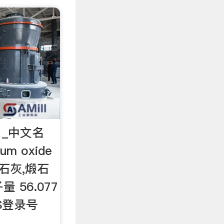
_中文名
m oxide
石灰,煅石
量 56.077
CS登录号