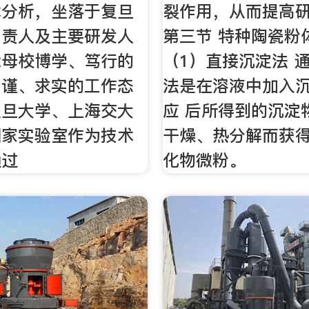
术分析，坐落于复旦
裂作用，从而提高
负责人及主要研发人
第三节 特种陶瓷粉
承母校博学、笃行的
（1）直接沉淀法 
严谨、求实的工作态
法是在溶液中加入
复旦大学、上海交大
应 后所得到的沉淀
国家实验室作为技术
干燥、热分解而获得
通过
化物微粉。