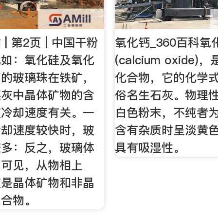
| 第2页 | 中国干粉
氧化钙_360百科氧
比如：氧化硅及氧化
(calcium oxide
高的玻璃珠在铁矿，
化合物，它的化学式
煤灰中晶体矿物的含
俗名生石灰。物理
灰冷却速度有关。一
白色粉末，不纯者
冷却速度较快时，玻
含有杂质时呈淡黄
较多：反之，玻璃体
具有吸湿性。
。可见，从物相上
灰是晶体矿物和非晶
混合物。