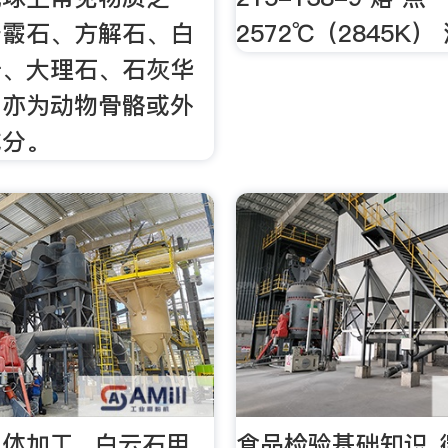
于霰石、方解石、白
2572℃（2845K）
岩、大理石、石灰华
，亦为动物骨骼或外
成分。
体加工_ 白云石用
食品检验基础知识_