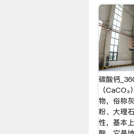
碳酸钙_3
（CaCO
物，俗称
粉、大理
性，基本
酸。它是