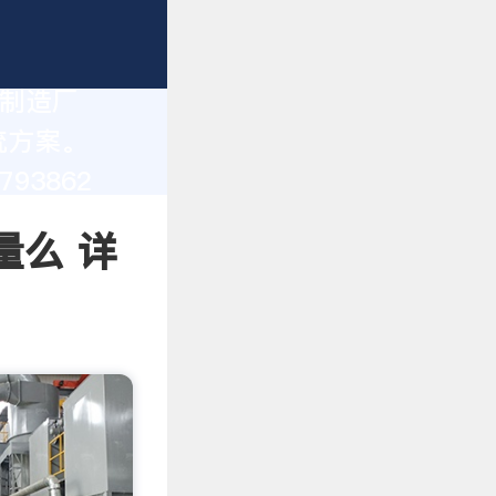
 制造厂
统方案。
93862
量么 详