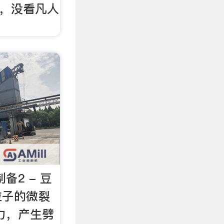
候，没看凡人
。
备2 - 豆
粒子的微裂
力，产生劈