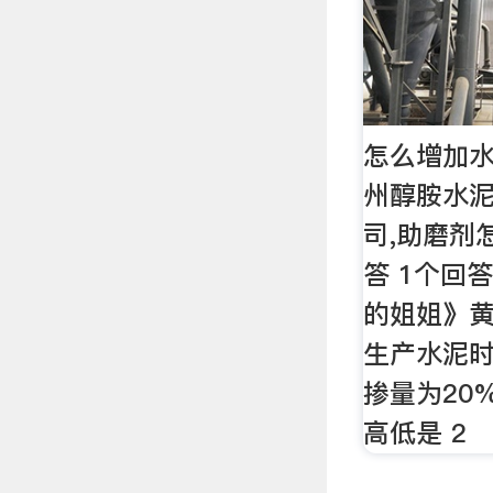
怎么增加水
州醇胺水
司,助磨剂
答 1个回答
的姐姐》
生产水泥
掺量为20
高低是 2