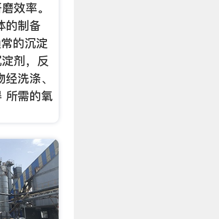
研磨效率。
体的制备
通常的沉淀
沉淀剂，反
物经洗涤、
 所需的氧