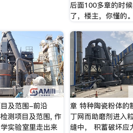
后面100多章的时
了，楼主，你懂的
目及范围-前沿
章 特种陶瓷粉体的制
 ,检测项目及范围, 作
丁网而助磨剂进入
大学实验室里走出来
缝中， 积蓄破坏应