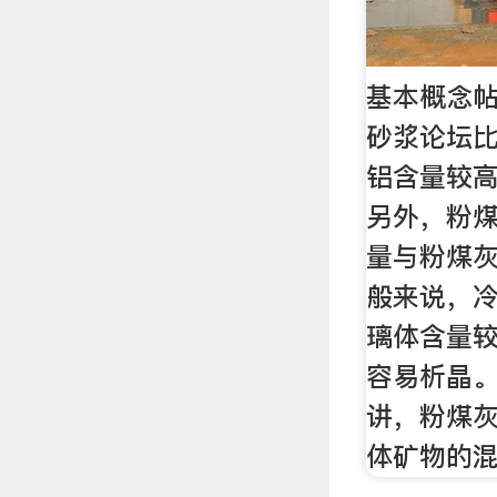
基本概念帖 
砂浆论坛
铝含量较
另外，粉
量与粉煤
般来说，
璃体含量
容易析晶
讲，粉煤
体矿物的