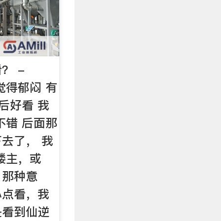
？ -
都觉得郁闷 有
后好看 我
不错 后面那
去了， 我
楼主，或
。那种意
心点看，我
是看到仙逆