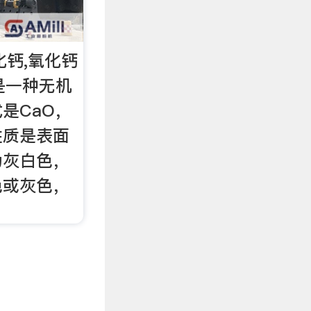
化钙,氧化钙
)，是一种无机
是CaO，
性质是表面
为灰白色，
色或灰色，