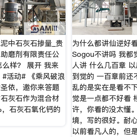
泥中石灰石掺量_贵
为什么都讲仙逆好看
泥助磨剂有限责任公
Sogou不讲吗 我
怎么样？ 展开 我来
人讲 什么几百章 以
 #活动# 《乘风破浪
到觉的 一百章前还
黄圣依，邀你来答题
乱的是实在是看不下
时石灰石作为混合材
觉是一点都不好看 
%，石灰石氧化钙的
许，你看的没太懂
境，写的很好。耐
以前看凡人的，但