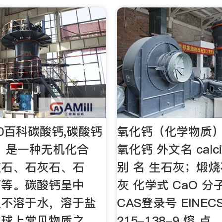
60百科碳酸钙,碳酸钙
氧化钙（化学物质）
₃）是一种无机化合
氧化钙 外文名 calciu
灰石、石灰石、石
别 名 生石灰；煅烧
石等。碳酸钙呈中
灰 化学式 CaO 分子
上不溶于水，溶于盐
CAS登录号 EINE
地球上常见物质之
215-138-9 熔 点