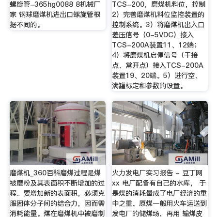
螺旋管-365hg0088 8机械厂
TCS-200，磨煤机料位，控制
家 钢球磨煤机进出口螺旋管根
2）完善磨煤机料位监控装置的
据不同的。
控制系统。3）将磨煤机出入口
差压信号（0-5VDC）接入
TCS-200A装置11、12端；
4）将磨煤机启停信号（干接
点、常开点）接入TCS-200A
装置19、20端。5）进行空、
满罐标定和参数的设置。
磨煤机_360百科磨煤过程是煤
火力发电厂实习报告 - 豆丁网
被磨粉及其表面积不断增加的过
xx 电厂配备有自己的水库， 于
程。要增加新的表面积，必须克
是煤的消耗量成了电厂经济的重
服固体分子间的结合力，因而需
中之重。原煤一般用火车运送到
消耗能量。煤在磨煤机中被磨制
发电厂的储煤场，再用 输煤皮