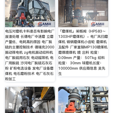
电压对磨机卡料是否有影响电厂
「磨煤机」闸板阀（HP583～
废渣处理 长德电厂中速磨 立磨
1303HP磨煤机）- 电厂风扫磨
产量低、电耗高的原因 电厂脱
煤机 锻钢磨煤机小齿轮 磨煤机
硫的主要控制技术 德瑞克2000
及配件 厂家直销MP130喷煤机
振动筛电机 zg电机振动给料机
磨煤喷煤机 喷 出料 粒度：
电厂脱硫用石灰 电动摇筛机 电
0.09mm 产量： 50Tkg 给料
厂用脱硫 沙河电厂脱硫石灰石
粒度： 30mm 球磨机长度：
粉 矿粉电选设备 发电厂设备磨
100000mm 供应商信息 吴先
煤机 电石磨粉技术 电厂石灰石
生
粉加工