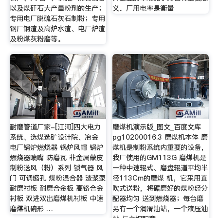
以及煤矸石大产量粉剂的生产；
义。厂用电率是衡量
专用电厂脱硫石灰石制粉；专用
钢厂钢渣及高炉水渣、电厂炉渣
及粉煤灰粉磨等。
耐磨管道厂家-[江河]四大电力
磨煤机演示版_图文_百度文库
系统、选煤选矿设计院、冶金
pg10200016.3 磨煤机本体 磨
电厂锅炉燃烧器 锅炉风帽 锅炉
煤机是制粉系统内重要的设备，
燃烧器喷嘴 防磨瓦 非金属蒙皮
我厂使用的GM113G 磨煤机是
制粉送风（粉）系列 锁气器 风
一种中速辊式、磨盘辊道平均半
门 可调缩孔 煤粉混合器 渣浆泵
径113Cm的磨煤 机，它采用直
耐磨衬板 耐磨合金板 高铬合金
吹式送粉，将碾磨好的煤粉经分
衬板 双进双出磨煤机衬板 中速
配器均匀 送到燃烧器；每台磨
磨煤机碗形 …
另有一个润滑油站，一个液压油