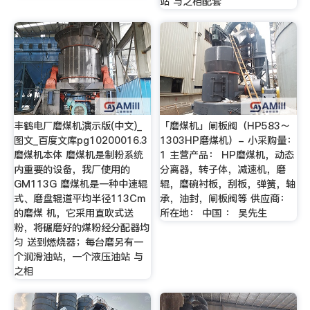
站 与之相配套
丰鹤电厂磨煤机演示版(中文)_
「磨煤机」闸板阀（HP583～
图文_百度文库pg10200016.3
1303HP磨煤机）- 小采购量：
磨煤机本体 磨煤机是制粉系统
1 主营产品： HP磨煤机，动态
内重要的设备，我厂使用的
分离器，转子体，减速机，磨
GM113G 磨煤机是一种中速辊
辊，磨碗衬板，刮板，弹簧，轴
式、磨盘辊道平均半径113Cm
承，油封，闸板阀等 供应商：
的磨煤 机，它采用直吹式送
所在地： 中国 ： 吴先生
粉，将碾磨好的煤粉经分配器均
匀 送到燃烧器；每台磨另有一
个润滑油站，一个液压油站 与
之相