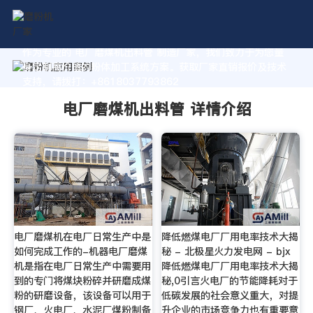
作为专业的 电厂磨煤机出料管 制造厂家，我们致力于为您量
身定制高价值的粉体加工系统方案。获取厂家直销报价及技术
支持，请拨打：+8618037793862
电厂磨煤机出料管 详情介绍
电厂磨煤机在电厂日常生产中是
降低燃煤电厂厂用电率技术大揭
如何完成工作的-机器电厂磨煤
秘 - 北极星火力发电网 - bjx
机是指在电厂日常生产中需要用
降低燃煤电厂厂用电率技术大揭
到的专门将煤块粉碎并研磨成煤
秘,0引言火电厂的节能降耗对于
粉的研磨设备，该设备可以用于
低碳发展的社会意义重大，对提
钢厂、火电厂、水泥厂煤粉制备
升企业的市场竞争力也有重要意