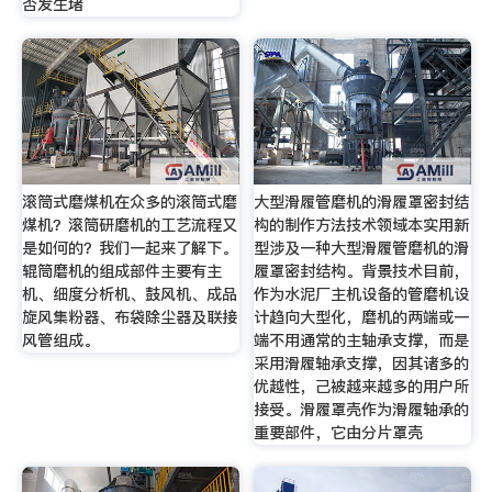
否发生堵
滚筒式磨煤机在众多的滚筒式磨
大型滑履管磨机的滑履罩密封结
煤机？滚筒研磨机的工艺流程又
构的制作方法技术领域本实用新
是如何的？我们一起来了解下。
型涉及一种大型滑履管磨机的滑
辊筒磨机的组成部件主要有主
履罩密封结构。背景技术目前，
机、细度分析机、鼓风机、成品
作为水泥厂主机设备的管磨机设
旋风集粉器、布袋除尘器及联接
计趋向大型化，磨机的两端或一
风管组成。
端不用通常的主轴承支撑，而是
采用滑履轴承支撑，因其诸多的
优越性，己被越来越多的用户所
接受。滑履罩壳作为滑履轴承的
重要部件，它由分片罩壳