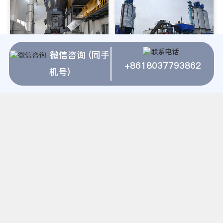
微信咨询 (同手
双进双出磨煤机衬板江苏江河机
【专业生产ZGM113中速磨煤
+8618037793862
机号)
械40年专注耐磨耐热钢产品的
机配件磨辊密封管磨辊密封磨煤
研发、定制、销售和服务,主营
专业致力于磨煤机配件产品的生
耐磨管道,耐磨衬板,电厂锅炉燃
产及销售113N磨磨煤机静环箍
烧器,陶瓷复合管,属复合管,防磨
片陶瓷防磨技术（改变静环磨损
瓦,防磨护瓦等,是多个国内外超
部位材质和抬高沸腾层，让您的
临界燃煤机组项目的共同选择。
磨煤机永远不再为更换静环而烦
恼）煤粉炉电厂运行中磨煤机的
的维护很重要。属性方遒品牌产
品使用物料炉渣进料粒度
2000mm出料粒度1000mm应
用领域为电厂