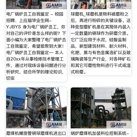
电厂锅炉员工自我鉴定 - 校园
球磨机_球磨机是物料被磨粉之
招聘、上应届毕业生网-
后，再进行粉碎的关键设备。这
YJBYS 身为电厂锅炉员工，你
种类型磨矿机是在其筒体内装入
对自己的评价是怎么样的呢？下
一定数量的钢球作为研磨介质。
面小编为大家整理了电厂锅炉员
它广泛应用于水泥，硅酸盐制
工自我鉴定，希望能帮到大家！
品，新型建筑材料、耐火材料、
电厂锅炉员工自我鉴定一 本人
化肥、黑与有色金属选矿以及玻
自20xx年从事检修技术管理工
璃陶瓷等生产行业，对各种矿石
作，通过对现场设备问题进行分
和其它可磨性物料进行干式或湿
析研究，结合所学的理论知识，
式粉磨。
切实
磨煤机螺旋管钢球磨煤机进出口
锅炉磨煤机加装料位控制系统-