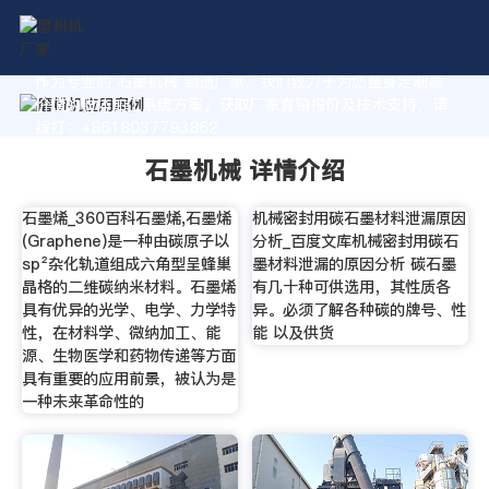
作为专业的 石墨机械 制造厂家，我们致力于为您量身定制高
价值的粉体加工系统方案。获取厂家直销报价及技术支持，请
拨打：+8618037793862
石墨机械 详情介绍
石墨烯_360百科石墨烯,石墨烯
机械密封用碳石墨材料泄漏原因
(Graphene)是一种由碳原子以
分析_百度文库机械密封用碳石
sp²杂化轨道组成六角型呈蜂巢
墨材料泄漏的原因分析 碳石墨
晶格的二维碳纳米材料。石墨烯
有几十种可供选用，其性质各
具有优异的光学、电学、力学特
异。必须了解各种碳的牌号、性
性，在材料学、微纳加工、能
能 以及供货
源、生物医学和药物传递等方面
具有重要的应用前景，被认为是
一种未来革命性的