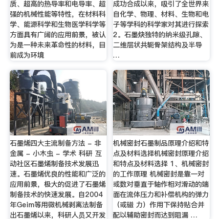
质、超高的热导率和电导率、超
成功合成以来，吸引了全世界来
强的机械性能等特性，在材料科
自化学、物理、材料、生物和电
学、能源科学和生物医学科学等
子等学科的科学家对其进行探索
方面具有广阔的应用前景，被认
2。石墨炔独特的纳米级孔隙、
为是一种未来革命性的材料，目
二维层状共轭骨架结构及半导
前成为环境
…
石墨烯四大主流制备方法 - 非
机械密封石墨制品原理介绍和特
金属 - 小木虫 - 学术 科研 互
点及材料选择机械密封原理介绍
动社区石墨烯制备技术发展迅
和特点及材料选择 1、机械密封
速。石墨烯优良的性能和广泛的
的工作原理 机械密封是靠一对
应用前景，极大的促进了石墨烯
或数对垂直于轴作相对滑动的端
制备技术的快速发展。自2004
面在流体压力和补偿机构的弹力
年Geim等用微机械剥离法制备
（或磁 力）作用下保持贴合并
出石墨烯以来，科研人员又开发
配以辅助密封而达到阻漏 …