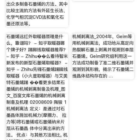
出众多制备石墨烯的方法。其中
比较主流的方法有外延生长法、
化学气相沉淀CVD法和氧化石
墨还原法等。
石墨烯远红外取暖器原理是什
机械剥离法_2004年，Geim等
么，靠谱吗？ - 知乎取暖器哪
用机械剥离法，成功地从高定向
个牌子好？踢脚线取暖器推荐？
热裂解石墨上剥离并观测到单层
- 知乎 - Zhihu��么看待智米
石墨烯。Geim研究组利用这一
新发布的新型石墨烯取暖器？ -
方法成功制备了准二维石墨烯并
知乎 - Zhihu先锋石墨烯踢脚线
观测到其形貌，揭示了石墨烯二
取暖器（小火星取暖器）与艾美
维晶体结构存在的 …
特石墨烯踢 ��看更多结果石
墨烯的机械剥离制备及机理_图
文_百度文库石墨烯的机械剥离
制备及机理 02008609 陶骏 1
机械剥离法 定义：是通过对石
墨晶体施加机械力(摩擦力、 拉
力等)将石墨烯或石墨烯纳米片
层从石墨晶 体中分离出来的方
法。 优点：与其他方法相比, 机