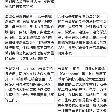
械剥离法是简单的 方法, 对实验
室条件的要求非常
浅谈石墨烯的制备 - 知乎机械
六种石墨烯的制备方法介绍 -
剥离制得的石墨 烯质量相对较
知乎石墨烯的制备方法还有高温
高，但产率低、尺寸小且层数难
还原、光照还原、外延晶体生长
以控制，目前只能用于实验室研
法、微波法、电弧法、电化学法
究使用。2. 液相剥离法 液相剥
等。笔者在以上基础上提出一种
离和机械剥离都是利用物理方法
机械法制备纳米石墨烯微片的新
进行剥离，但液相剥离不同于机
方法，并尝试宏量生产石墨烯的
械剥离的是其能够处理相对大量
研究中取 …
的石墨，与之相适应便需要
石墨文档 - shimo.im石墨文档
石墨烯 - 知乎 - Zhihu石墨烯
是轻便、简洁的在线协作文档工
（Graphene）是一种由碳原子
具，PC端和移动端全覆盖，支
以sp²杂化轨道组成六角型呈蜂
持多人同时对文档编辑和评论，
巢晶格的二维碳纳米材料。石墨
让你与他人轻松完成协作撰稿、
烯具有优异的光学、电学、力学
方案讨论、会议记录和资料共享
特性，在材料学、微纳加工、能
等工作。
源、生物医学和药物传递等方面
具有重要的应用前景，被认为是
一种未来革命性的材料。英国曼