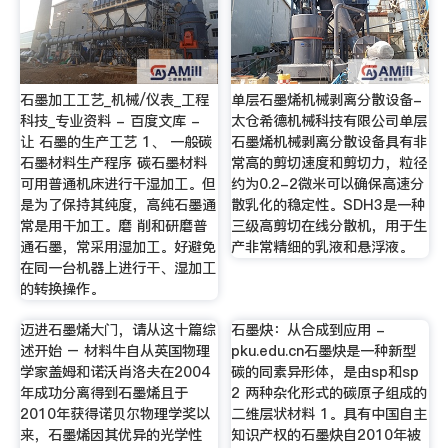
石墨加工工艺_机械/仪表_工程
单层石墨烯机械剥离分散设备-
科技_专业资料 - 百度文库 -
太仓希德机械科技有限公司单层
让 石墨的生产工艺 1、 一般碳
石墨烯机械剥离分散设备具有非
石墨材料生产程序 碳石墨材料
常高的剪切速度和剪切力，粒径
可用普通机床进行干湿加工。但
约为0.2-2微米可以确保高速分
是为了保持其纯度，高纯石墨通
散乳化的稳定性。SDH3是一种
常是用干加工。磨 削和研磨普
三级高剪切在线分散机，用于生
通石墨，常采用湿加工。好避免
产非常精细的乳液和悬浮液。
在同一台机器上进行干、湿加工
的转换操作。
迈进石墨烯大门，请从这十篇综
石墨炔：从合成到应用 -
述开始 – 材料牛自从英国物理
pku.edu.cn石墨炔是一种新型
学家盖姆和诺沃肖洛夫在2004
碳的同素异形体，是由sp和sp
年成功分离得到石墨烯且于
2 两种杂化形式的碳原子组成的
2010年获得诺贝尔物理学奖以
二维层状材料 1。具有中国自主
来，石墨烯因其优异的光学性
知识产权的石墨炔自2010年被